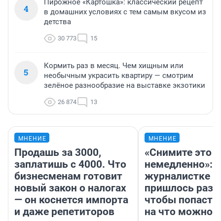
Пирожное «Картошка»: классический рецепт
4
в домашних условиях с тем самым вкусом из
детства
30 773
15
Кормить раз в месяц. Чем хищным или
5
необычным украсить квартиру — смотрим
зелёное разнообразие на выставке экзотики
26 874
13
МНЕНИЕ
МНЕНИЕ
Продашь за 3000,
«Снимите это
заплатишь с 4000. Что
немедленно»:
бизнесменам готовит
журналистке Н
новый закон о налогах
пришлось разд
— он коснется импорта
чтобы попасть 
и даже репетиторов
на что можно 