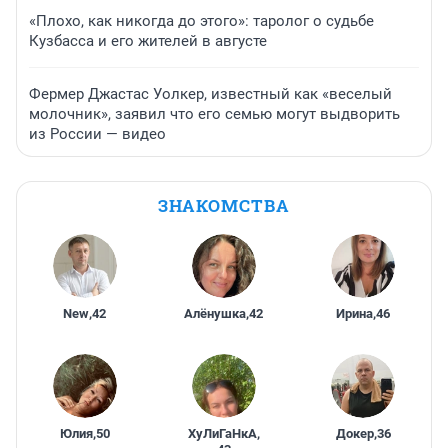
«Плохо, как никогда до этого»: таролог о судьбе
Кузбасса и его жителей в августе
Фермер Джастас Уолкер, известный как «веселый
молочник», заявил что его семью могут выдворить
из России — видео
ЗНАКОМСТВА
New
,
42
Алёнушка
,
42
Ирина
,
46
Юлия
,
50
ХуЛиГаНкА
,
Докер
,
36