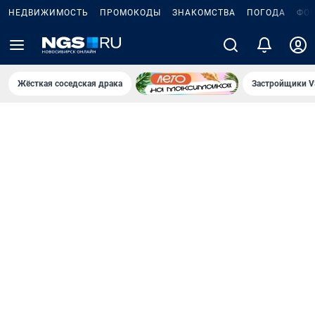
НЕДВИЖИМОСТЬ
ПРОМОКОДЫ
ЗНАКОМСТВА
ПОГОДА
ФО
Жёсткая соседская драка
Застройщики V