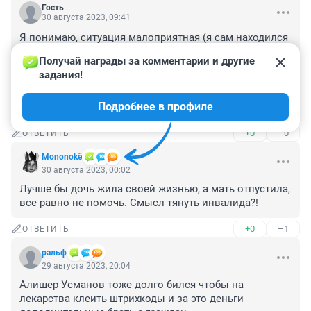
Гость
30 августа 2023, 09:41
Я понимаю, ситуация малоприятная (я сам находился 
в такой ситуации), но, на мой взгляд, это дикость - 
Получай награды за комментарии и другие 
требовать огромных средств для человека, 
задания!
находящегося уже на 3/4 в могиле, отбирая эти 
средства у людей (в том числе и детей), которые еще 
Подробнее в профиле
могут выздороветь и приносить пользу обществу.
+0
–0
ОТВЕТИТЬ
Mononokê
30 августа 2023, 00:02
Лучше бы дочь жила своей жизнью, а мать отпустила, 
все равно не помочь. Смысл тянуть инвалида?!
+0
–1
ОТВЕТИТЬ
ральф
29 августа 2023, 20:04
Алишер Усманов тоже долго бился чтобы на 
лекарства клеить штрихкоды и за это деньги 