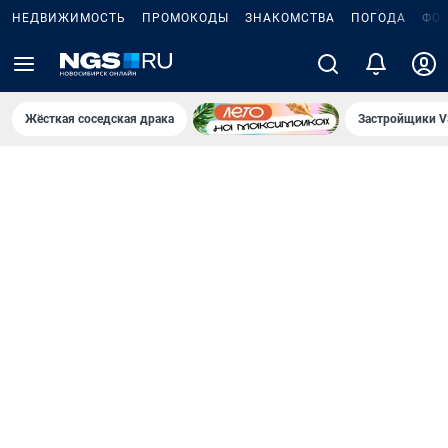
НЕДВИЖИМОСТЬ
ПРОМОКОДЫ
ЗНАКОМСТВА
ПОГОДА
ФО
Жёсткая соседская драка
Застройщики V