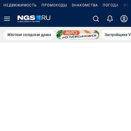
НЕДВИЖИМОСТЬ
ПРОМОКОДЫ
ЗНАКОМСТВА
ПОГОДА
ФО
Жёсткая соседская драка
Застройщики V