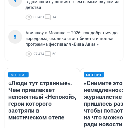
в домашних условиях с тем самым вкусом из
детства
30 461
14
Авиашоу в Мочище — 2026: как добраться до
5
аэродрома, сколько стоят билеты и полная
программа фестиваля «Вива Авиа!»
27 474
50
МНЕНИЕ
МНЕНИЕ
«Люди тут странные».
«Снимите это
Чем привлекает
немедленно»:
непонятный «Непокой»,
журналистке Н
герои которого
пришлось разд
застряли в
чтобы попасть 
мистическом отеле
на что можно 
ради новости