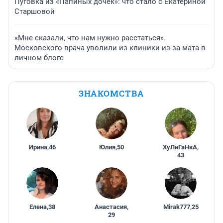
Пуговка из «Папиных дочек»: что стало с Екатериной
Старшовой
«Мне сказали, что нам нужно расстаться».
Московского врача уволили из клиники из-за мата в
личном блоге
ЗНАКОМСТВА
Ирина
,
46
Юлия
,
50
ХуЛиГаНкА
,
43
Елена
,
38
Анастасия
,
Mirak777
,
25
29