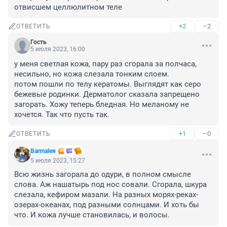
отвисшем целлюлитном теле
+2
–2
ОТВЕТИТЬ
Гость
5 июля 2023, 16:00
у меня светлая кожа, пару раз сгорала за полчаса, 
несильно, но кожа слезала тонким слоем. 

потом пошли по телу кератомы. Выглядят как серо 
бежевые родинки. Дерматолог сказала запрещено 
загорать. Хожу теперь бледная. Но меланому не 
хочется. Так что пусть так.
+1
–0
ОТВЕТИТЬ
Barmaleя
5 июля 2023, 15:27
Всю жизнь загорала до одури, в полном смысле 
слова. Аж нашатырь под нос совали. Сгорала, шкура 
слезала, кефиром мазали. На разных морях-реках-
озерах-океанах, под разными солнцами. И хоть бы 
что. И кожа лучше становилась, и волосы.