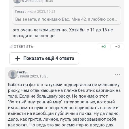
5 июля 2023, 16:34
Гость
5 июля 2023, 16:21
Вы знаете, я понимаю Вас. Мне 42, я люблю солнце, хожу в открытой просторной одежде, ну не могу с закрытыми руками, хоть убей.. Тоже всю жизнь загорала (не специально, просто работа такая, с растениями), кремами не пользовалась. Да, страшно иногда. Но лето такое короткое, так ждём его - и снова ходить закутанным, как зимой?. Ну уж нет.. Будь что будет. Кому суждено быть повешенным, тот не утонет
это очень легкомысленно. Хотя бы с 11 до 16 не 
выходите на солнце
+0
–0
ОТВЕТИТЬ
Показать ещё 4 ответа
Гость
5 июля 2023, 15:25
Бабёха на фото с татухами подвергается не меньшему 
риску, чем отдыхающие на пляже без этих картинок на 
теле. Если не большему риску. Не понимаю этот 
"богатый внутренний мир" татуированных, который 
им зачем-то нужно непременно нарисовать на теле и 
вынести на всеобщий публичный показ. Ну да ладно, 
дело, как грится, личное, пусть разрисовывают себя 
как хотят. Но ведь это же элементарно вредно для 