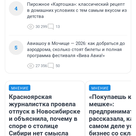
Пирожное «Картошка»: классический рецепт
4
в домашних условиях с тем самым вкусом из
детства
30 299
13
Авиашоу в Мочище — 2026: как добраться до
5
аэродрома, сколько стоят билеты и полная
программа фестиваля «Вива Авиа!»
27 356
50
МНЕНИЕ
МНЕНИЕ
Красноярская
«Покупаешь ко
журналистка провела
мешке»:
отпуск в Новосибирске
предпринимат
и объяснила, почему в
рассказала, как
споре о столице
самом деле ус
Сибири нет смысла
бизнес со скл