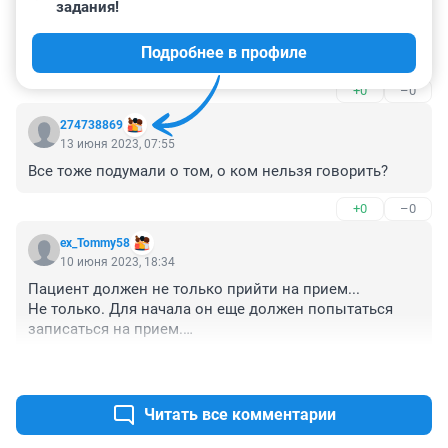
задания!
Про забывает "куда положил ключи" или что-то 
подобное - это совершенно некомпетентный пример.

Подробнее в профиле
Забыть может любой здоровый человек, если сделал 
это в момент, когда был поглощен мыслями о чем-то 
+0
–0
другом или делал что-то такое, что вынудило его 
положить вещи не в обычном месте. Элементарные 
274738869
действия, выполняемые "на автомате", как 
13 июня 2023, 07:55
поднесение стакана ко рту без запоминания процесса 
Все тоже подумали о том, о ком нельзя говорить?
этого действия.

Когда человек забывает то, что должен был помнить 
+0
–0
точно - это уже сигнал.
ex_Tommy58
10 июня 2023, 18:34
Пациент должен не только прийти на прием...

Не только. Для начала он еще должен попытаться 
записаться на прием.

Или это рекомендация ходить к неврологу платно?
+0
–1
Читать все комментарии