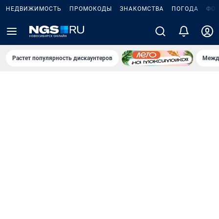
НЕДВИЖИМОСТЬ
ПРОМОКОДЫ
ЗНАКОМСТВА
ПОГОДА
ФО
Растет популярность дискаунтеров
Межд