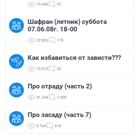
19 046
47
Шафран (летник) суббота
07.06.08г. 18-00
22 826
178
Как избавиться от зависти???
13 415
52
Про отраду (часть 2)
41 244
1 000
Про засаду (часть 7)
9 764
616