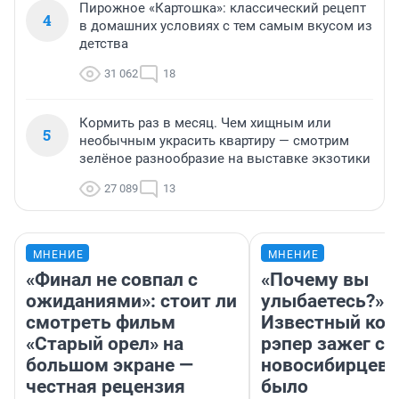
Пирожное «Картошка»: классический рецепт
4
в домашних условиях с тем самым вкусом из
детства
31 062
18
Кормить раз в месяц. Чем хищным или
5
необычным украсить квартиру — смотрим
зелёное разнообразие на выставке экзотики
27 089
13
МНЕНИЕ
МНЕНИЕ
«Финал не совпал с
«Почему вы
ожиданиями»: стоит ли
улыбаетесь?»
смотреть фильм
Известный кор
«Старый орел» на
рэпер зажег с 
большом экране —
новосибирцев: 
честная рецензия
было