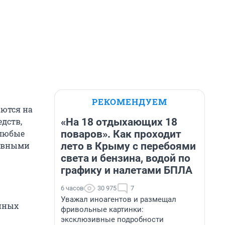
РЕКОМЕНДУЕМ
аются на
«На 18 отдыхающих 18
едств,
поваров». Как проходит
 любые
лето в Крыму с перебоями
тивными
света и бензина, водой по
графику и налетами БПЛА
6 часов
30 975
7
Уважал иноагентов и размещал
риных
фривольные картинки:
эксклюзивные подробности