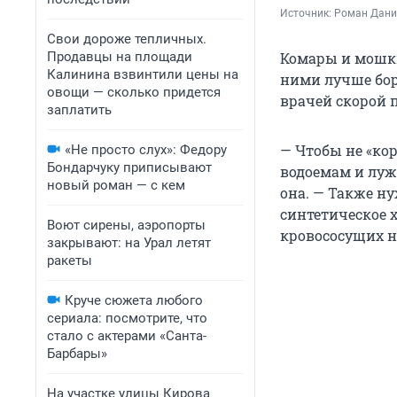
Источник: 
Роман Данил
Свои дороже тепличных.
Продавцы на площади
Комары и мошки 
Калинина взвинтили цены на
ними лучше бор
овощи — сколько придется
врачей скорой 
заплатить
— Чтобы не «кор
«Не просто слух»: Федору
Бондарчуку приписывают
водоемам и луж
новый роман — с кем
она. — Также н
синтетическое 
Воют сирены, аэропорты
кровососущих н
закрывают: на Урал летят
ракеты
Круче сюжета любого
сериала: посмотрите, что
стало с актерами «Санта-
Барбары»
На участке улицы Кирова