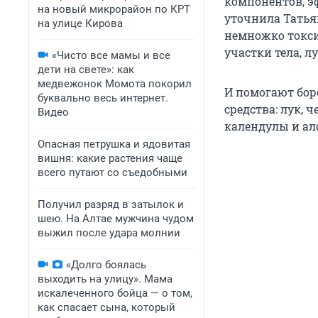
компонентов, э
на новый микрорайон по КРТ
уточнила Татья
на улице Кирова
немножко токси
участки тела, л
«Чисто все мамы и все
дети на свете»: как
медвежонок Момота покорил
И помогают бор
буквально весь интернет.
средства: лук, 
Видео
календулы и ал
Опасная петрушка и ядовитая
вишня: какие растения чаще
всего путают со съедобными
Получил разряд в затылок и
шею. На Алтае мужчина чудом
выжил после удара молнии
«Долго боялась
выходить на улицу». Мама
искалеченного бойца — о том,
как спасает сына, который