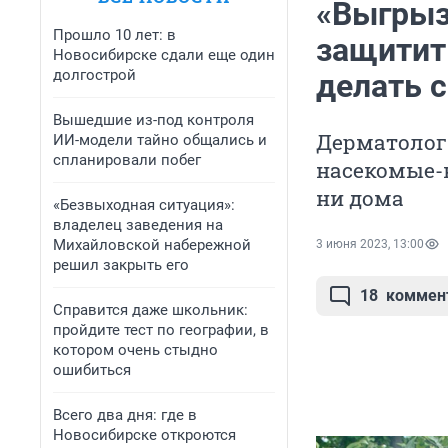
«Выгрыз
Прошло 10 лет: в
защитит
Новосибирске сдали еще один
долгострой
делать с
Вышедшие из-под контроля
Дерматолог
ИИ-модели тайно общались и
спланировали побег
насекомые-к
ни дома
«Безвыходная ситуация»:
владелец заведения на
Михайловской набережной
3 июня 2023, 13:00
решил закрыть его
18
коммен
Справится даже школьник:
пройдите тест по географии, в
котором очень стыдно
ошибиться
Всего два дня: где в
Новосибирске откроются