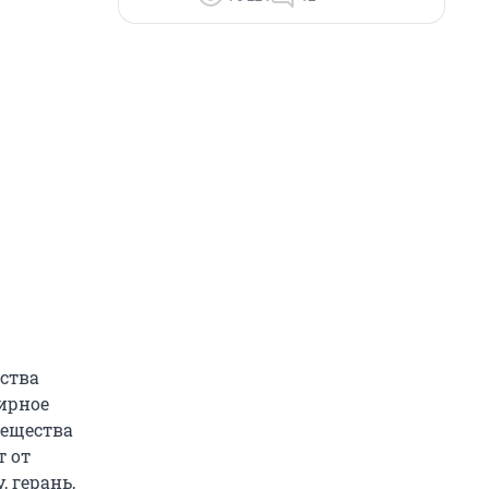
ства
фирное
вещества
т от
 герань,