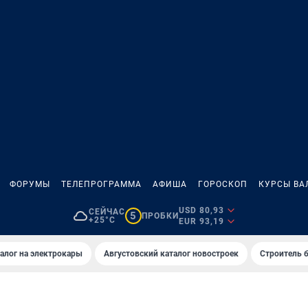
ФОРУМЫ
ТЕЛЕПРОГРАММА
АФИША
ГОРОСКОП
КУРСЫ ВА
USD 80,93
СЕЙЧАС
5
ПРОБКИ
+25°C
EUR 93,19
алог на электрокары
Августовский каталог новостроек
Строитель б