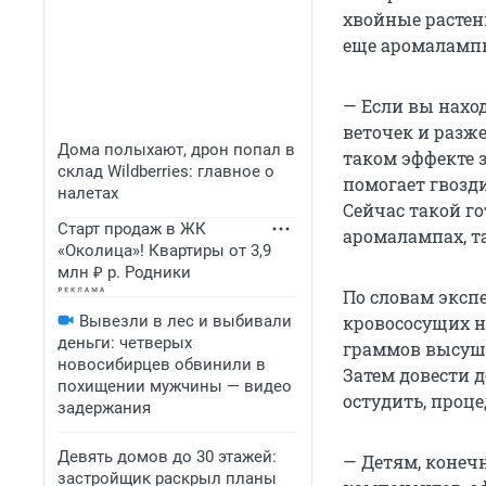
хвойные растен
еще аромаламп
— Если вы нахо
веточек и разже
Дома полыхают, дрон попал в
таком эффекте 
склад Wildberries: главное о
помогает гвозд
налетах
Сейчас такой г
Старт продаж в ЖК
аромалампах, та
«Околица»! Квартиры от 3,9
млн ₽ р. Родники
По словам экспе
Вывезли в лес и выбивали
кровососущих н
деньги: четверых
граммов высуше
новосибирцев обвинили в
Затем довести д
похищении мужчины — видео
остудить, проце
задержания
Девять домов до 30 этажей:
— Детям, конеч
застройщик раскрыл планы