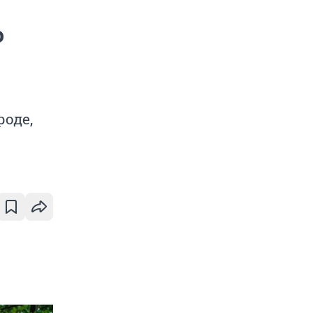
о
оде,