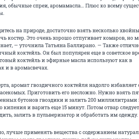
ия, обычные спреи, аромамасла… Плюс ко всему суще
ы.
дитесь на природе, достаточно взять несколько хвойн
чь костер. Это очень хорошо отпугивает комаров, но м
знает, — уточнила Татьяна Баллирано. — Также отличн
ичный коктейль. Он был популярен еще в советское вр
отовый коктейль и эфирные масла используют как в
к и в аромасвечах.
рта, аромат гвоздичного коктейля надолго избавляет 
асекомых. Приготовить его несложно. Нужно взять пя
нных бутонов гвоздики и залить 200 миллилитрами 
о кипения и варить еще 15 минут. Потом отвар следуе
дить, залить в пульверизатор и обработать им одежду.
но, лучше применять вещества с содержанием натура