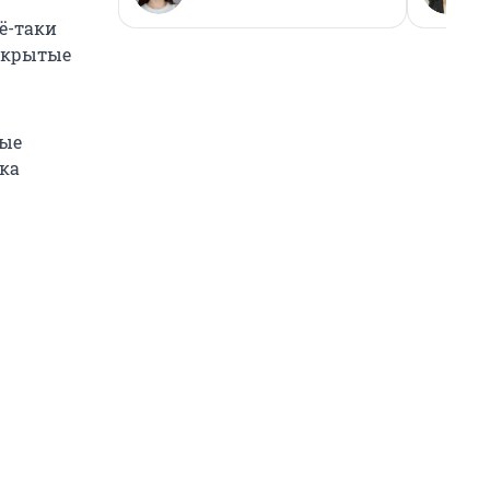
ё-таки
открытые
ные
йка