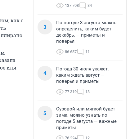
137 708
34
ом, как с
По погоде 3 августа можно
3
ать
определить, каким будет
аллирано.
декабрь, — приметы и
поверья
86 687
11
им
казала
ое или
Погода 30 июля укажет,
4
каким ждать август —
поверья и приметы
77 319
13
Суровой или мягкой будет
5
зима, можно узнать по
погоде 5 августа — важные
приметы
76 224
12