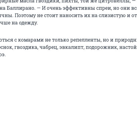
фирные масла гвоздики, пихты, той же цитронеллы, —
на Баллирано. — И очень эффективны спреи, но они вс
чны. Поэтому не стоит наносить их на слизистую и 
учше на одежду.
оться с комарами не только репелленты, но и природ
чеснок, гвоздика, чабрец, эвкалипт, подорожник, насто
оэ.