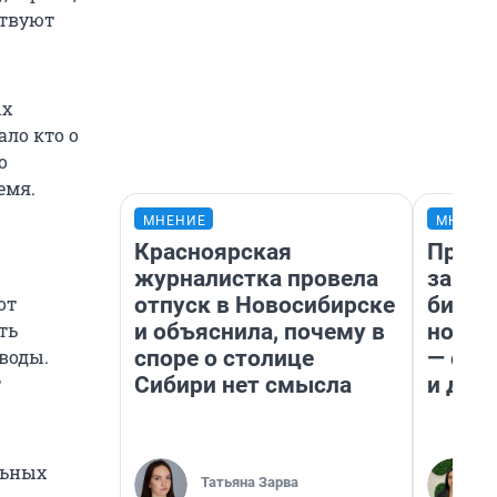
ствуют
ых
ало кто о
о
емя.
МНЕНИЕ
МНЕНИ
Красноярская
Прода
журналистка провела
запла
отпуск в Новосибирске
бизне
от
и объяснила, почему в
новый
ть
споре о столице
— он 
воды.
Сибири нет смысла
и даж
т
льных
Татьяна Зарва