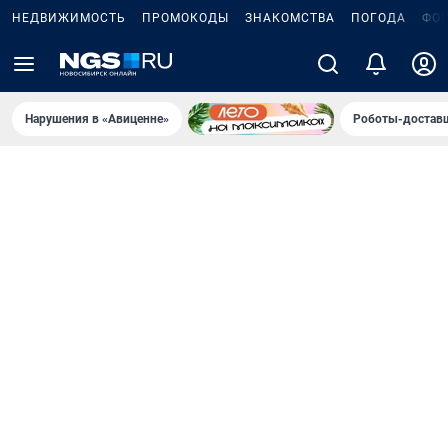
НЕДВИЖИМОСТЬ
ПРОМОКОДЫ
ЗНАКОМСТВА
ПОГОДА
ФО
Нарушения в «Авиценне»
Роботы-доставщ