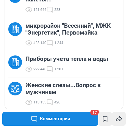
121 644
223
микрорайон "Весенний", МЖК
"Энергетик", Первомайка
423 140
1 244
Приборы учета тепла и воды
222 448
1 281
Женские слезы...Вопрос к
мужчинам
113 155
420
17
Комментарии
ТОП 5