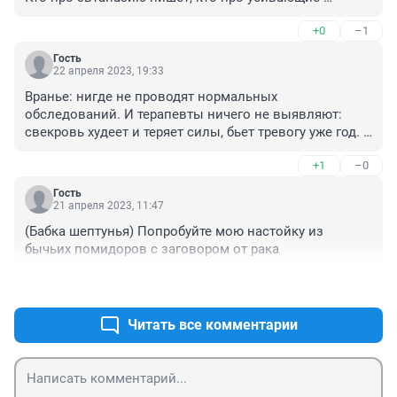
лекарства. Проходите медосмотр каждый год для 
+0
–1
начала. И естественно и медики болеют. У онкологов 
бывает рак, у стоматологов болят зубы, и так далее. 
Гость
Но это не значит, что рак не излечим. Да и самим 
22 апреля 2023, 19:33
надо быть повнимательнее к себе и вести здоровый 
Вранье: нигде не проводят нормальных 
образ жизни.
обследований. И терапевты ничего не выявляют: 
свекровь худеет и теряет силы, бьет тревогу уже год. 
Врачи спокойны и равнодушны: у вас все хорошо. 
+1
–0
Она уже более 40 тыс потратила на диагностику: в 
частных клиниках на узи, мрт, кт органов. И только 
Гость
сейчас добилась направления в стационар в 
21 апреля 2023, 11:47
онкологию.Свекр умер от рака: лечили ему спину, 
(Бабка шептунья) Попробуйте мою настойку из 
лечили эти бездушные горе-врачи. Никакого 
бычьих помидоров с заговором от рака
комплексного даже узи не назначили! Мы потом в 
частной клинике прошли полное оьследование: рак 4 
+1
–0
степени, метастазы во всех органах: печени, почках, 
голлвном мозге!!! Как можно так к людям 
Читать все комментарии
относиться???? Мало этого: нас в госудственной 
больнице после этого убедили, что это не 
метастазы((((((((( и прооперировали легкое, удалили 
якобы не злокачественное образование!!! И после 