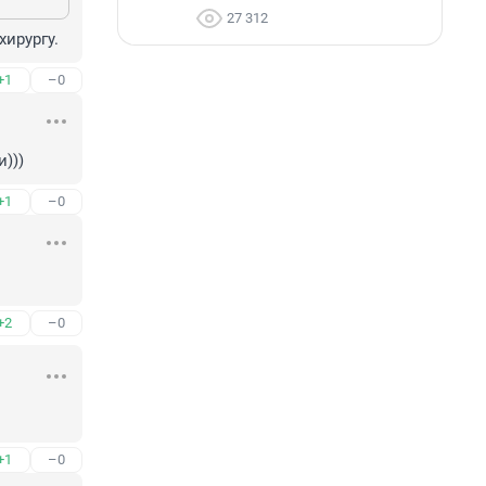
27 312
хирургу.
+1
–0
)))
+1
–0
+2
–0
+1
–0