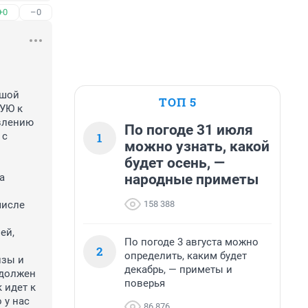
+0
–0
ТОП 5
УЮ к 
влению 
По погоде 31 июля
1
с 
можно узнать, какой
будет осень, —
народные приметы
 
158 388
исле 
й, 
По погоде 3 августа можно
2
определить, каким будет
декабрь, — приметы и
должен 
поверья
идет к 
у нас 
86 876