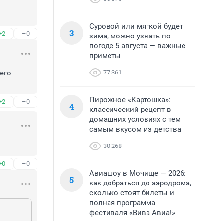
Суровой или мягкой будет
3
+2
–0
зима, можно узнать по
погоде 5 августа — важные
приметы
77 361
его 
Пирожное «Картошка»:
+2
–0
4
классический рецепт в
домашних условиях с тем
самым вкусом из детства
30 268
+0
–0
Авиашоу в Мочище — 2026:
5
как добраться до аэродрома,
сколько стоят билеты и
полная программа
фестиваля «Вива Авиа!»