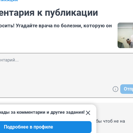
БЛИКАЦИИ
ентария к публикации
сить! Угадайте врача по болезни, которую он
Отп
рады за комментарии и другие задания!
, 13:42
т случай, когда лучше бы поменьше! Или хотя бы чтоб не на 
Подробнее в профиле
ыте.