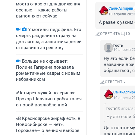
моста откроют для движения
Саня-Аспирин
осенью — какие работы
10 апреля 2023
выполняют сейчас
А разве к узким
У могилы педофила. Его
ОТВЕТИТЬ
10
смерть разделила страну на
два лагеря, а защитника детей
Гость
отправила за решетку
10 апреля 20
Ну это если б
Больше не скрывает:
названий врач
Полина Гагарина показала
обращаться , 
романтичные кадры с новым
избранником
ОТВЕТИТЬ
«Четырех мужей потеряла»:
Саня-Аспир
10 апреля 20
Прохор Шаляпин проболтался
о новой возлюбленной
Гость
10 апреля 
«В Красноярске жираф есть, в
Новосибирске — нет».
Да к платному
Горожане— о вечном выборе
платных клиник