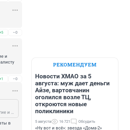
+5
–0
е и 
алисту 
РЕКОМЕНДУЕМ
Новости ХМАО за 5
+1
–0
августа: муж дает деньги
Айзе, вартовчанин
оголился возле ТЦ,
откроются новые
поликлиники
Ну это если бесплатно , придумали ради бюрократии . А так терапевты многие и названий врачей то таких на знают . Можно смело к платному узкому специалисту обращаться , сэкономите время
5 августа
16 721
Обсудить
ты в 
«Ну вот и всё»: звезда «Дома-2»