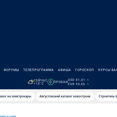
ФОРУМЫ
ТЕЛЕПРОГРАММА
АФИША
ГОРОСКОП
КУРСЫ ВА
USD 81,41
СЕЙЧАС
0
ПРОБКИ
+18°C
EUR 94,06
алог на электрокары
Августовский каталог новостроек
Строитель б