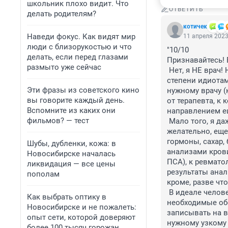
школьник плохо видит. Что
ОТВЕТИТЬ
делать родителям?
котичек
Наведи фокус. Как видят мир
11 апреля 2023
люди с близорукостью и что
"10/10

делать, если перед глазами
Признавайтесь! 
размыто уже сейчас
 Нет, я НЕ врач! Но, видимо, минздрав, так же как и НГС, считает людей в большой 
степени идиотам
Эти фразы из советского кино
нужному врачу (
вы говорите каждый день.
от терапевта, к
Вспомните из каких они
направлением ещ
фильмов? — тест
 Мало того, я даже знаю, что к кардиологу нужно идти как минимум с ЭКГ, а, 
желательно, еще 
гормоны, сахар, 
Шубы, дубленки, кожа: в
анализами крови 
Новосибирске началась
ПСА), к ревматол
ликвидация — все цены
результаты анал
пополам
кроме, разве что
 В идеале человек должен приходить к фельдшеру за направлениями на анализы и 
Как выбрать оптику в
необходимые обсл
Новосибирске и не пожалеть:
записывать на вс
опыт сети, которой доверяют
нужному узкому
более 100 тысяч горожан