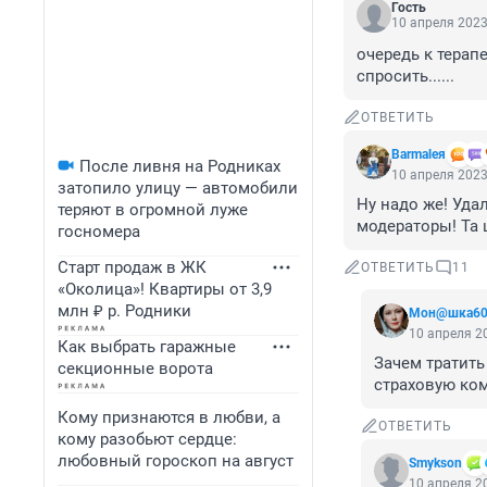
Гость
10 апреля 2023
очередь к терап
спросить......
ОТВЕТИТЬ
Barmaleя
После ливня на Родниках
10 апреля 2023
затопило улицу — автомобили
Ну надо же! Уда
теряют в огромной луже
модераторы! Та 
госномера
Старт продаж в ЖК
ОТВЕТИТЬ
11
«Околица»! Квартиры от 3,9
млн ₽ р. Родники
Мон@шка60
10 апреля 20
Как выбрать гаражные
Зачем тратить
секционные ворота
страховую ко
Кому признаются в любви, а
ОТВЕТИТЬ
кому разобьют сердце:
любовный гороскоп на август
Smykson
10 апреля 20