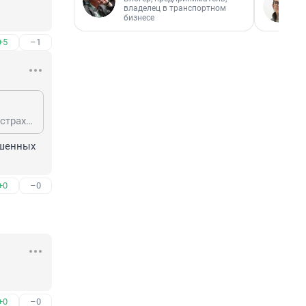
владелец в транспортном
бизнесе
+5
–1
Зачем тратить время на критику 16 поликлиники? Позвоните сразу в свою страховую компанию, они поликлинику покритикуют действеннее.
шенных 
+0
–0
+0
–0