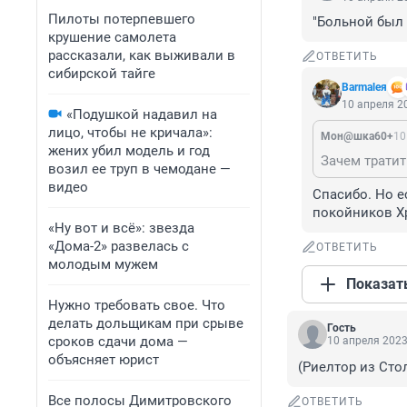
Пилоты потерпевшего
"Больной был 
крушение самолета
рассказали, как выживали в
ОТВЕТИТЬ
сибирской тайге
Barmaleя
10 апреля 20
«Подушкой надавил на
лицо, чтобы не кричала»:
Мон@шка60+
10
жених убил модель и год
возил ее труп в чемодане —
видео
Спасибо. Но е
покойников Хр
«Ну вот и всё»: звезда
«Дома-2» развелась с
ОТВЕТИТЬ
молодым мужем
Показат
Нужно требовать свое. Что
делать дольщикам при срыве
Гость
сроков сдачи дома —
10 апреля 2023
объясняет юрист
(Риелтор из Сто
Все полосы Димитровского
ОТВЕТИТЬ