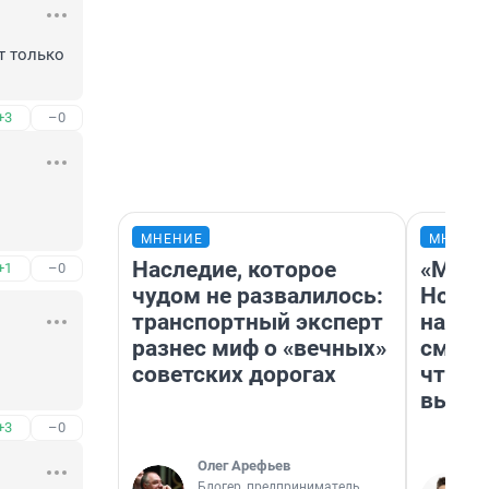
 только 
+3
–0
МНЕНИЕ
МНЕНИ
Наследие, которое
«Мы в
+1
–0
чудом не развалилось:
Нолан
транспортный эксперт
настр
разнес миф о «вечных»
смотр
советских дорогах
чтобы
выгля
+3
–0
Олег Арефьев
Блогер, предприниматель,