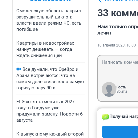
ПЕРЕЙТИ К ПУ
33 комм
Смоленскую область накрыл
разрушительный циклон:
власти ввели режим ЧС, есть
Нам только спро
погибшие
лечит
Квартиры в новостройках
10 апреля 2023, 10:00
начнут дешеветь — когда
ждать снижения цен
Все думали, что Орейро и
Арана встречаются: что на
самом деле связывало самую
горячую пару 90-х
Гость
Войти
ЕГЭ хотят отменить к 2027
году: в Госдуме уже
Гость
придумали замену. Новости 6
Получай наг
11 апреля 2023
августа
10/10, но это то
собственном оп
К выпускному каждый второй