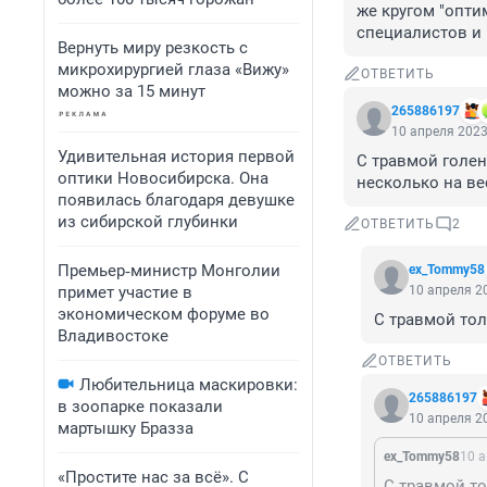
же кругом "опти
специалистов и 
Вернуть миру резкость с
микрохирургией глаза «Вижу»
ОТВЕТИТЬ
можно за 15 минут
265886197
10 апреля 2023
Удивительная история первой
С травмой голено
оптики Новосибирска. Она
несколько на ве
появилась благодаря девушке
из сибирской глубинки
ОТВЕТИТЬ
2
Премьер‑министр Монголии
ex_Tommy58
примет участие в
10 апреля 20
экономическом форуме во
С травмой тол
Владивостоке
ОТВЕТИТЬ
Любительница маскировки:
265886197
в зоопарке показали
10 апреля 20
мартышку Бразза
ex_Tommy58
10 а
«Простите нас за всё». С
С травмой то