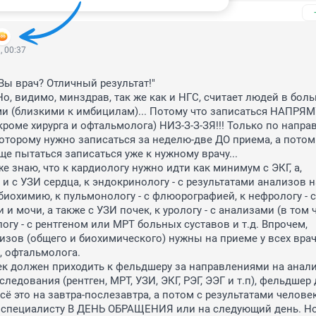
, 00:37
Вы врач? Отличный результат!"

и (близкими к имбицилам)... Потому что записаться НАПРЯМ
кроме хирурга и офтальмолога) НИЗ-З-З-ЗЯ!!! Только по напра
 которому нужно записаться за неделю-две ДО приема, а потом 
е пытаться записаться уже к нужному врачу...

и с УЗИ сердца, к эндокринологу - с результатами анализов на
биохимию, к пульмонологу - с флюорографией, к нефрологу - с 
и мочи, а также с УЗИ почек, к урологу - с анализами (в том ч
огу - с рентгеном или МРТ больных суставов и т.д. Впрочем, 
изов (общего и биохимического) нужны на приеме у всех враче
, офтальмолога.

едования (рентген, МРТ, УЗИ, ЭКГ, РЭГ, ЭЭГ и т.п), фельдшер 
ё это на завтра-послезавтра, а потом с результатами человек 
 специалисту В ДЕНЬ ОБРАЩЕНИЯ или на следующий день. Но 