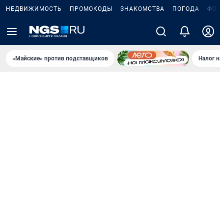
НЕДВИЖИМОСТЬ
ПРОМОКОДЫ
ЗНАКОМСТВА
ПОГОДА
ФО
«Майские» против подставщиков
Налог 