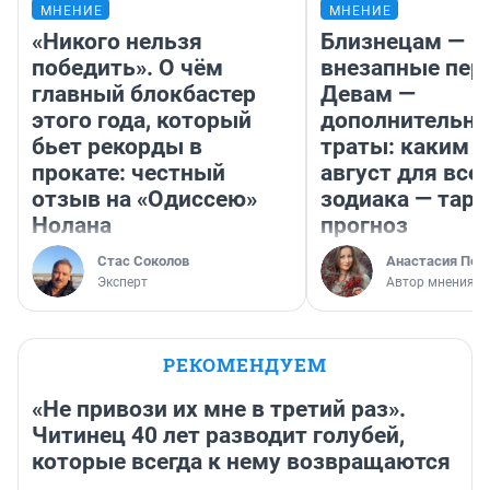
МНЕНИЕ
МНЕНИЕ
«Никого нельзя
Близнецам —
победить». О чём
внезапные пер
главный блокбастер
Девам —
этого года, который
дополнительн
бьет рекорды в
траты: каким б
прокате: честный
август для все
отзыв на «Одиссею»
зодиака — таро
Нолана
прогноз
Стас Соколов
Анастасия Пер
Эксперт
Автор мнения
РЕКОМЕНДУЕМ
«Не привози их мне в третий раз».
Читинец 40 лет разводит голубей,
которые всегда к нему возвращаются