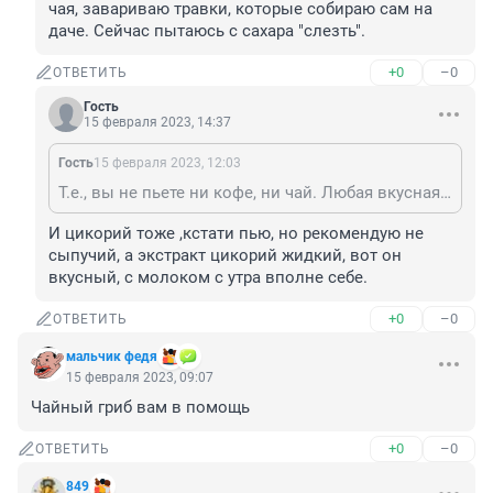
чая, завариваю травки, которые собираю сам на 
даче. Сейчас пытаюсь с сахара "слезть".
+0
–0
ОТВЕТИТЬ
Гость
15 февраля 2023, 14:37
Гость
15 февраля 2023, 12:03
Т.е., вы не пьете ни кофе, ни чай. Любая вкусная еда - как наркотик, только подсядьте. От одной чашки вкусного кофе вреда не будет. В фильме "Подсолнухи" доктор говорит героине Софи Лорен, что 5 чашек кофе в день не навредят.
И цикорий тоже ,кстати пью, но рекомендую не 
сыпучий, а экстракт цикорий жидкий, вот он 
вкусный, с молоком с утра вполне себе.
+0
–0
ОТВЕТИТЬ
мальчик федя
15 февраля 2023, 09:07
Чайный гриб вам в помощь
+0
–0
ОТВЕТИТЬ
849