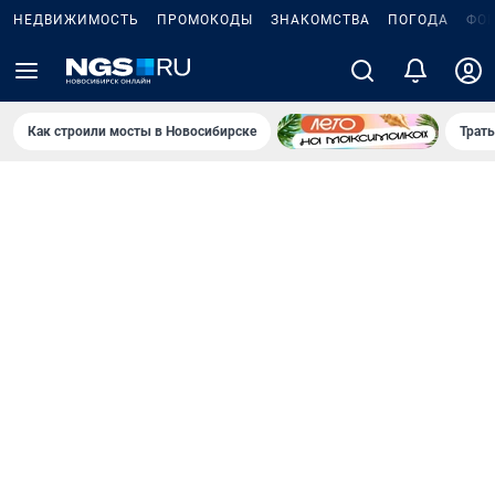
НЕДВИЖИМОСТЬ
ПРОМОКОДЫ
ЗНАКОМСТВА
ПОГОДА
ФО
Как строили мосты в Новосибирске
Траты