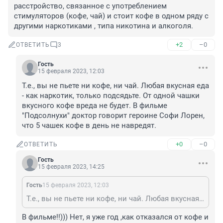
расстройство, связанное с употреблением 
стимуляторов (кофе, чай) и стоит кофе в одном ряду с 
другими наркотиками , типа никотина и алкоголя.
+2
–0
ОТВЕТИТЬ
3
Гость
15 февраля 2023, 12:03
Т.е., вы не пьете ни кофе, ни чай. Любая вкусная еда 
- как наркотик, только подсядьте. От одной чашки 
вкусного кофе вреда не будет. В фильме 
"Подсолнухи" доктор говорит героине Софи Лорен, 
что 5 чашек кофе в день не навредят.
+0
–0
ОТВЕТИТЬ
Гость
15 февраля 2023, 14:25
Гость
15 февраля 2023, 12:03
Т.е., вы не пьете ни кофе, ни чай. Любая вкусная еда - как наркотик, только подсядьте. От одной чашки вкусного кофе вреда не будет. В фильме "Подсолнухи" доктор говорит героине Софи Лорен, что 5 чашек кофе в день не навредят.
В фильме!!))) Нет, я уже год ,как отказался от кофе и 