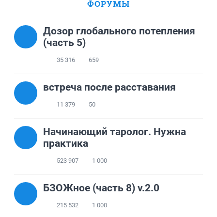
ФОРУМЫ
Дозор глобального потепления
(часть 5)
35 316
659
встреча после расставания
11 379
50
Начинающий таролог. Нужна
практика
523 907
1 000
БЗОЖное (часть 8) v.2.0
215 532
1 000