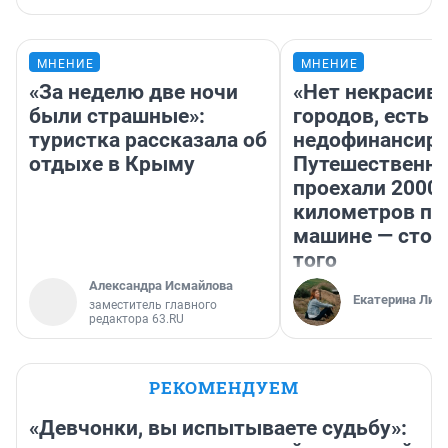
МНЕНИЕ
МНЕНИЕ
«За неделю две ночи
«Нет некрасив
были страшные»:
городов, есть
туристка рассказала об
недофинансиро
отдыхе в Крыму
Путешественн
проехали 2000
километров по 
машине — стои
того
Александра Исмайлова
Екатерина Лит
заместитель главного
редактора 63.RU
РЕКОМЕНДУЕМ
«Девчонки, вы испытываете судьбу»: