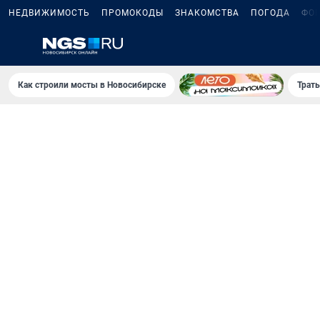
НЕДВИЖИМОСТЬ
ПРОМОКОДЫ
ЗНАКОМСТВА
ПОГОДА
ФО
Как строили мосты в Новосибирске
Траты