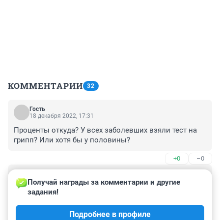
КОММЕНТАРИИ
32
Гость
18 декабря 2022, 17:31
Проценты откуда? У всех заболевших взяли тест на 
грипп? Или хотя бы у половины?
+0
–0
Гость
18 декабря 2022, 13:00
Получай награды за комментарии и другие 
задания!
В аптеках лекарств нет. Я понимаю что сво это не........ 
Но надо и о тыле подумать. Нет самого 
Подробнее в профиле
элементарного.