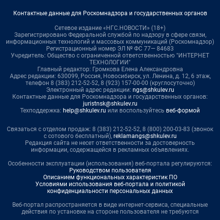
Контактные данные для Роскомнадзора и государственных органов
Сетевое издание «НГС.НОВОСТИ» (18+)
Зарегистрировано Федеральной службой по надзору в сфере связи,
информационных технологий и массовых коммуникаций (Роскомнадзор)
Регистрационный номер ЭЛ № ФС 77— 84683
Учредитель: Общество с ограниченной ответственностью "ИНТЕРНЕТ
ТЕХНОЛОГИИ"
Главный редактор: Громкова Елена Александровна
Адрес редакции: 630099, Россия, Новосибирск, ул. Ленина, д. 12, 6 этаж,
телефон 8 (383) 212-52-52, 8 (923) 157-00-00 (круглосуточно)
Электронный адрес редакции:
ngs@shkulev.ru
Контактные данные для Роскомнадзора и государственных органов:
juristnsk@shkulev.ru
Техподдержка:
help@shkulev.ru
или воспользуйтесь
веб-формой
Связаться с отделом продаж: 8 (383) 212-52-52, 8 (800) 200-03-83 (звонок
с сотового бесплатный),
reklamangs@shkulev.ru
Редакция сайта не несет ответственности за достоверность
информации, содержащейся в рекламных объявлениях.
Особенности эксплуатации (использования) веб-портала регулируются:
Руководством пользователя
Описанием функциональных характеристик ПО
Условиями использования веб-портала и политикой
конфиденциальности персональных данных
Веб-портал распространяется в виде интернет-сервиса, специальные
действия по установке на стороне пользователя не требуются