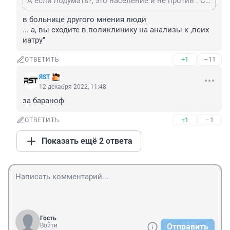
А если подумать?, это население и не против : Сказали выше - значит выше , скажет ниже - присядут 😡
в больнице другого мнения люди

... а, вы сходите в поликлинику на анализы к ,псих 
иатру"
+1
–11
ОТВЕТИТЬ
ЯST
12 декабря 2022, 11:48
за бараноф
+1
–1
ОТВЕТИТЬ
Показать ещё 2 ответа
Гость
Войти
Отправить