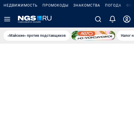
НЕДВИЖИМОСТЬ
ПРОМОКОДЫ
ЗНАКОМСТВА
ПОГОДА
ФО
«Майские» против подставщиков
Налог 