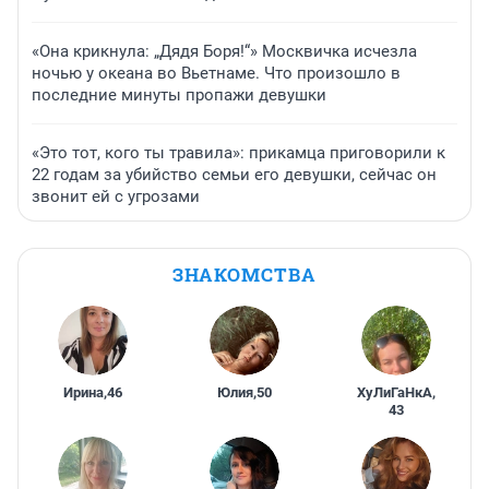
«Она крикнула: „Дядя Боря!“» Москвичка исчезла
ночью у океана во Вьетнаме. Что произошло в
последние минуты пропажи девушки
«Это тот, кого ты травила»: прикамца приговорили к
22 годам за убийство семьи его девушки, сейчас он
звонит ей с угрозами
ЗНАКОМСТВА
Ирина
,
46
Юлия
,
50
ХуЛиГаНкА
,
43