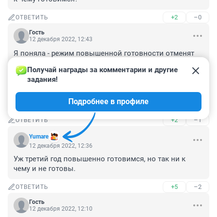
+2
–0
ОТВЕТИТЬ
Гость
12 декабря 2022, 12:43
Я поняла - режим повышенной готовности отменят 
только тогда, когда в НСО не будет ни одного 
Получай награды за комментарии и другие 
человека. чем-либо болеющего. Да и то остерегутся - 
задания!
будут считать профилактикой. 

Но маски носить можно и иногда нужно. И погода к 
Подробнее в профиле
тому располагает.
+2
–1
ОТВЕТИТЬ
Yumare
12 декабря 2022, 12:36
Уж третий год повышенно готовимся, но так ни к 
чему и не готовы.
+5
–2
ОТВЕТИТЬ
Гость
12 декабря 2022, 12:10