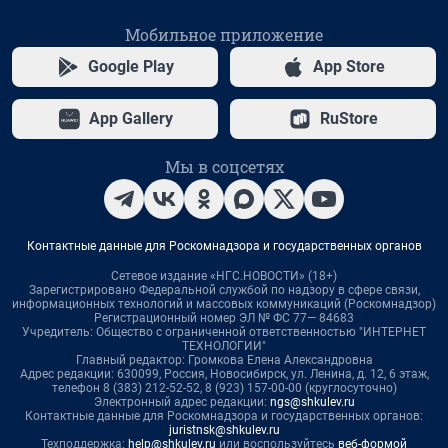
Мобильное приложение
Google Play
App Store
App Gallery
RuStore
Мы в соцсетях
Контактные данные для Роскомнадзора и государственных органов
Сетевое издание «НГС.НОВОСТИ» (18+)
Зарегистрировано Федеральной службой по надзору в сфере связи,
информационных технологий и массовых коммуникаций (Роскомнадзор)
Регистрационный номер ЭЛ № ФС 77— 84683
Учредитель: Общество с ограниченной ответственностью "ИНТЕРНЕТ
ТЕХНОЛОГИИ"
Главный редактор: Громкова Елена Александровна
Адрес редакции: 630099, Россия, Новосибирск, ул. Ленина, д. 12, 6 этаж,
телефон 8 (383) 212-52-52, 8 (923) 157-00-00 (круглосуточно)
Электронный адрес редакции:
ngs@shkulev.ru
Контактные данные для Роскомнадзора и государственных органов:
juristnsk@shkulev.ru
Техподдержка:
help@shkulev.ru
или воспользуйтесь
веб-формой