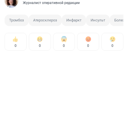
Журналист оперативной редакции
Тромбоз
Атеросклероз
Инфаркт
Инсульт
Болезни
0
0
0
0
0