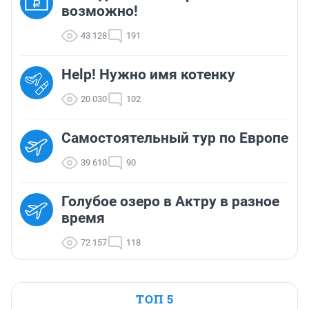
возможно!
43 128
191
Help! Нужно имя котенку
20 030
102
Самостоятельный тур по Европе
39 610
90
Голубое озеро в Актру в разное
время
72 157
118
ТОП 5