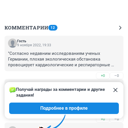
КОММЕНТАРИИ
12
Гость
9 ноября 2022, 19:33
"Согласно недавним исследованиям ученых 
Германии, плохая экологическая обстановка 
провоцирует кардиологические и респираторные 
болезни, становясь причиной ранней смертности, — 
+0
–0
говорит Елена Гричук."

Гость
Губернатору и мэру об этом сообщили? Они же несут 
9 ноября 2022, 19:32
Получай награды за комментарии и другие 
ответственность за благоприятную среду обитания в 
задания!
"просто определение уровня общего холестерина не 
регионе.
даст нужной информации, "

Подробнее в профиле
Так а почему тогда при бесплатной диспансеризации 
+0
–0
делают только этот анализ ?