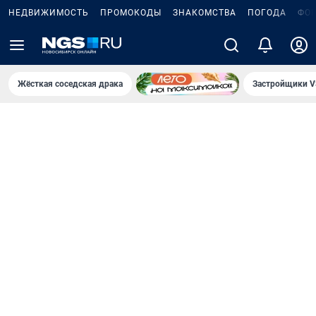
НЕДВИЖИМОСТЬ
ПРОМОКОДЫ
ЗНАКОМСТВА
ПОГОДА
ФО
Жёсткая соседская драка
Застройщики V