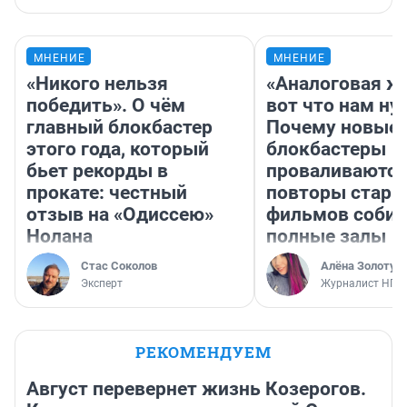
МНЕНИЕ
МНЕНИЕ
«Никого нельзя
«Аналоговая ж
победить». О чём
вот что нам ну
главный блокбастер
Почему новые
этого года, который
блокбастеры
бьет рекорды в
проваливаются,
прокате: честный
повторы стары
отзыв на «Одиссею»
фильмов соби
Нолана
полные залы
Стас Соколов
Алёна Золотух
Эксперт
Журналист НГС
РЕКОМЕНДУЕМ
Август перевернет жизнь Козерогов.