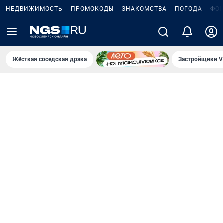
НЕДВИЖИМОСТЬ
ПРОМОКОДЫ
ЗНАКОМСТВА
ПОГОДА
ФО
Жёсткая соседская драка
Застройщики V