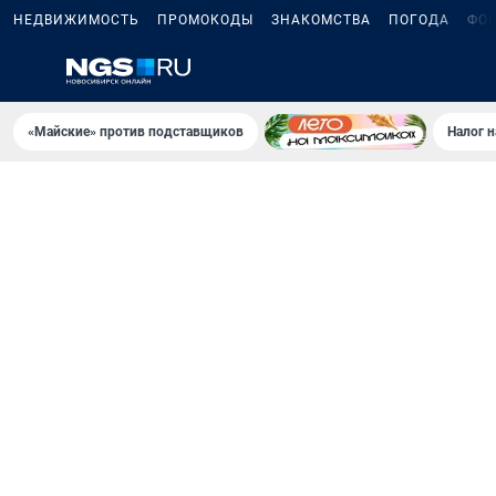
НЕДВИЖИМОСТЬ
ПРОМОКОДЫ
ЗНАКОМСТВА
ПОГОДА
ФО
«Майские» против подставщиков
Налог 