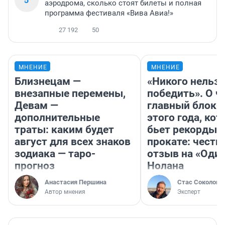
аэродрома, сколько стоят билеты и полная
программа фестиваля «Вива Авиа!»
27 192
50
МНЕНИЕ
МНЕНИЕ
Близнецам —
«Никого нельз
внезапные перемены,
победить». О ч
Девам —
главный блокб
дополнительные
этого года, ко
траты: каким будет
бьет рекорды 
август для всех знаков
прокате: честн
зодиака — таро-
отзыв на «Оди
прогноз
Нолана
Анастасия Першина
Стас Соколов
Автор мнения
Эксперт