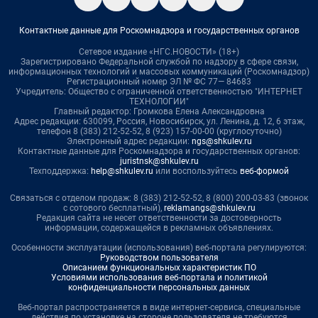
Контактные данные для Роскомнадзора и государственных органов
Сетевое издание «НГС.НОВОСТИ» (18+)
Зарегистрировано Федеральной службой по надзору в сфере связи,
информационных технологий и массовых коммуникаций (Роскомнадзор)
Регистрационный номер ЭЛ № ФС 77— 84683
Учредитель: Общество с ограниченной ответственностью "ИНТЕРНЕТ
ТЕХНОЛОГИИ"
Главный редактор: Громкова Елена Александровна
Адрес редакции: 630099, Россия, Новосибирск, ул. Ленина, д. 12, 6 этаж,
телефон 8 (383) 212-52-52, 8 (923) 157-00-00 (круглосуточно)
Электронный адрес редакции:
ngs@shkulev.ru
Контактные данные для Роскомнадзора и государственных органов:
juristnsk@shkulev.ru
Техподдержка:
help@shkulev.ru
или воспользуйтесь
веб-формой
Связаться с отделом продаж: 8 (383) 212-52-52, 8 (800) 200-03-83 (звонок
с сотового бесплатный),
reklamangs@shkulev.ru
Редакция сайта не несет ответственности за достоверность
информации, содержащейся в рекламных объявлениях.
Особенности эксплуатации (использования) веб-портала регулируются:
Руководством пользователя
Описанием функциональных характеристик ПО
Условиями использования веб-портала и политикой
конфиденциальности персональных данных
Веб-портал распространяется в виде интернет-сервиса, специальные
действия по установке на стороне пользователя не требуются