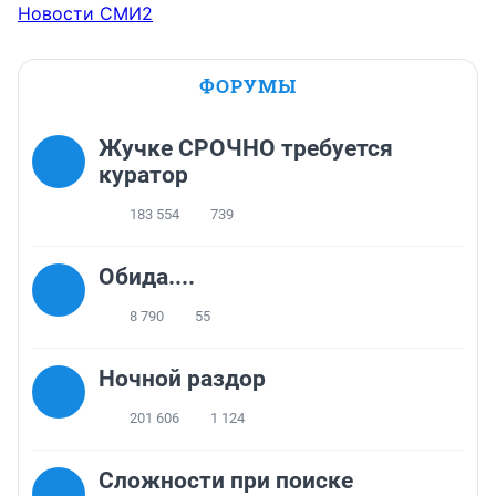
Новости СМИ2
ФОРУМЫ
Жучке СРОЧНО требуется
куратор
183 554
739
Обида....
8 790
55
Ночной раздор
201 606
1 124
Сложности при поиске