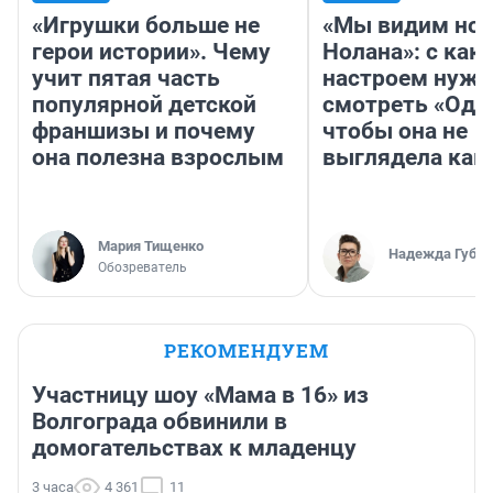
«Игрушки больше не
«Мы видим нов
герои истории». Чему
Нолана»: с как
учит пятая часть
настроем нужн
популярной детской
смотреть «Оди
франшизы и почему
чтобы она не
она полезна взрослым
выглядела как
Мария Тищенко
Надежда Губар
Обозреватель
РЕКОМЕНДУЕМ
Участницу шоу «Мама в 16» из
Волгограда обвинили в
домогательствах к младенцу
3 часа
4 361
11