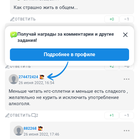
Как страшно жить в общем...
+0
–1
ОТВЕТИТЬ
Гость
26 июня 2022, 17:52
Получай награды за комментарии и другие 
задания!
ерунда,никаких симптомов нет,а сахар высокий, вот 
такое тоже бывает,был сухой локоть,сейчас и это 
Подробнее в профиле
прошло
+2
–0
ОТВЕТИТЬ
274472424
26 июня 2022, 16:54
Меньше читать нгс-сплетни и меньше есть сладкого , 
желательно не курить и исключить употребление 
алкоголя.
+1
–1
ОТВЕТИТЬ
2
882268
26 июня 2022, 17:46