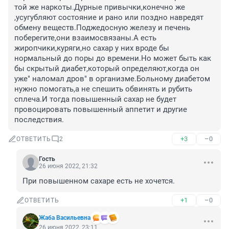
той же наркоты.Дурные привычки,конечно же 
,усугубляют состояние и рано или поздно навредят 
обмену веществ.Поджедосную железу и печень 
поберегите,они взаимосвязаны.А есть 
жиропчики,куряги,но сахар у них вроде бы 
нормальный до поры до времени.Но может быть как 
бы скрытый диабет,который определяют,когда он 
уже" наломал дров" в организме.Больному диабетом 
нужно помогать,а не спешить обвинять и рубить 
сплеча.И тогда повышенный сахар не будет 
провоцировать повышенный аппетит и другие 
последствия.
+3
–0
ОТВЕТИТЬ
2
Гость
26 июня 2022, 21:32
При повышенном сахаре есть не хочется.
+1
–0
ОТВЕТИТЬ
Жаба Васильевна
26 июня 2022, 23:11