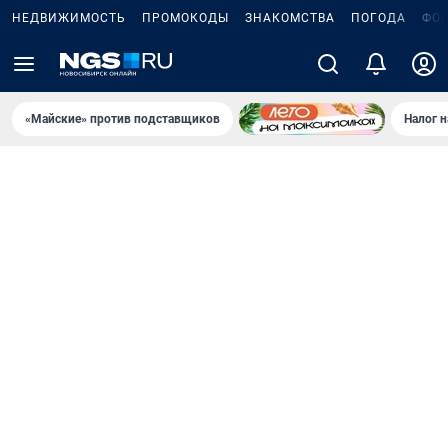
НЕДВИЖИМОСТЬ
ПРОМОКОДЫ
ЗНАКОМСТВА
ПОГОДА
ФО
«Майские» против подставщиков
Налог 