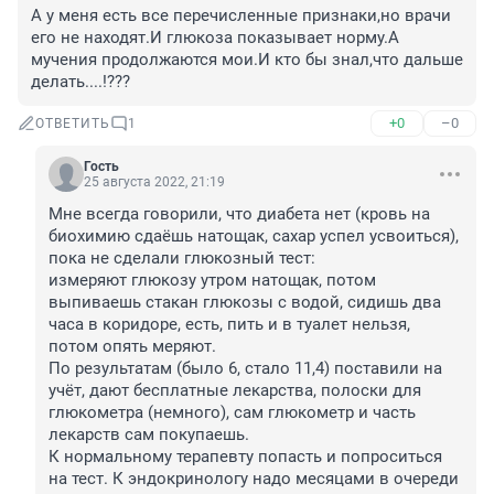
А у меня есть все перечисленные признаки,но врачи 
его не находят.И глюкоза показывает норму.А 
мучения продолжаются мои.И кто бы знал,что дальше 
делать....!???
+0
–0
ОТВЕТИТЬ
1
Гость
25 августа 2022, 21:19
Мне всегда говорили, что диабета нет (кровь на 
биохимию сдаёшь натощак, сахар успел усвоиться), 
пока не сделали глюкозный тест:

измеряют глюкозу утром натощак, потом 
выпиваешь стакан глюкозы с водой, сидишь два 
часа в коридоре, есть, пить и в туалет нельзя, 
потом опять меряют.

По результатам (было 6, стало 11,4) поставили на 
учёт, дают бесплатные лекарства, полоски для 
глюкометра (немного), сам глюкометр и часть 
лекарств сам покупаешь.

К нормальному терапевту попасть и попроситься 
на тест. К эндокринологу надо месяцами в очереди 