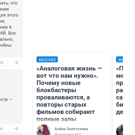
ть, что 
ние 
ля этого 
я, 
ие 6 
Й. Все 
ально, 
собны 
МНЕНИЕ
МНЕНИ
+2
–0
«Аналоговая жизнь —
«Поку
вот что нам нужно».
мешке
Почему новые
предп
блокбастеры
расска
проваливаются, а
самом
ств — 
повторы старых
бизне
фильмов собирают
дешев
полные залы
Алёна Золотухина
+2
–0
Журналист НГС