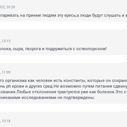
22, 20:28
впаривать на приеме людям эту ересь,а люди будут слушать и 
, 13:15
олока, сыра, творога и подружиться с остеопорозом!
, 11:09
го организма как человек есть константы, которые он сохраня
ень ph крови и других сред.Не возможно путем питания сдвинут
ования.Любые отклонения трактуются уже как болезни.Это с
е никакими исследованиями не подтверждены.
, 10:18