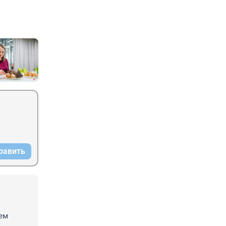
равить
м
