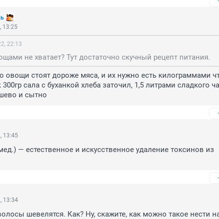
ль
 13:25
2, 22:13
ощами не хватает? Тут достаточно скучный рецепт питания.
о овощи стоят дороже мяса, и их нужно есть килограммами чт
к 300гр сала с буханкой хлеба заточил, 1,5 литрами сладкого ча
шево и сытно
, 13:45
мед.) — естественное и искусственное удаление токсинов из 
, 13:34
волосы шевелятся. Как? Ну, скажите, как можно такое нести на