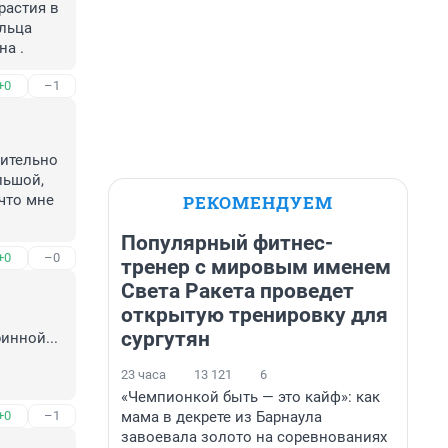
астия в 
льца 
на .
+0
–1
ительно 
ьшой, 
РЕКОМЕНДУЕМ
то мне 
Популярный фитнес-
+0
–0
тренер с мировым именем
Света Ракета проведет
открытую тренировку для
сургутян
нной... 
23 часа
13 121
6
«Чемпионкой быть — это кайф»: как
мама в декрете из Барнаула
+0
–1
завоевала золото на соревнованиях