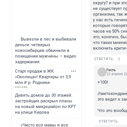
округу? и при э
не существует п
организма, так ж
у нас есть печен
которые говорят
часов на 50% с
это, конечно, бы
Вывезли в лес и выбивали
что таких мнени
деньги: четверых
включить критич
новосибирцев обвинили в
похищении мужчины — видео
ОТВЕТИТЬ
2
задержания
Гость
Старт продаж в ЖК
22 апреля 20
«Околица»! Квартиры от 3,9
+100!

млн ₽ р. Родники
//митохондрии
Девять домов до 30 этажей:
это ведет к за
застройщик раскрыл планы
на новый микрорайон по КРТ
Что это вообще
на улице Кирова
ОТВЕТИТЬ
«Чисто все мамы и все