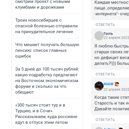
смотрим проект с новыми
Каждая местност
клумбами и дорожками
пище ,определяе
-интернета"- оч
Троих новосибирцев с
ОТВЕТИТЬ
опасной болезнью отправили
на принудительное лечение
Гость
22 апреля 2022
Что мешает получать большую
Я люблю быстрые
пенсию: список главных
старше своих лет
ошибок
но дефицит веса
делать?!))) Боль
За 5 дней до 100 тысяч рублей:
какую подработку предлагают
ОТВЕТИТЬ
на Восточном экономическом
МАНЯ
форуме и сколько за что
22 апреля 2022
обещают
Когда такие стат
Старость и так н
«300 тысяч стоит тур и в
Давайте позитив
Турцию, и в Сочи».
Рассказываем, куда россияне
ОТВЕТИТЬ
едут в отпуск этим летом