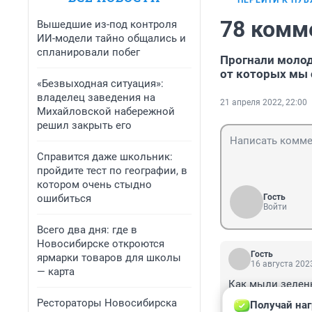
ПЕРЕЙТИ К ПУ
78 комм
Вышедшие из-под контроля
ИИ-модели тайно общались и
спланировали побег
Прогнали молод
от которых мы 
«Безвыходная ситуация»:
владелец заведения на
21 апреля 2022, 22:00
Михайловской набережной
решил закрыть его
Справится даже школьник:
пройдите тест по географии, в
котором очень стыдно
ошибиться
Гость
Войти
Всего два дня: где в
Новосибирске откроются
Гость
ярмарки товаров для школы
16 августа 2023
— карта
Как мыли зелен
воды,тщательно 
Рестораторы Новосибирска
Получай наг