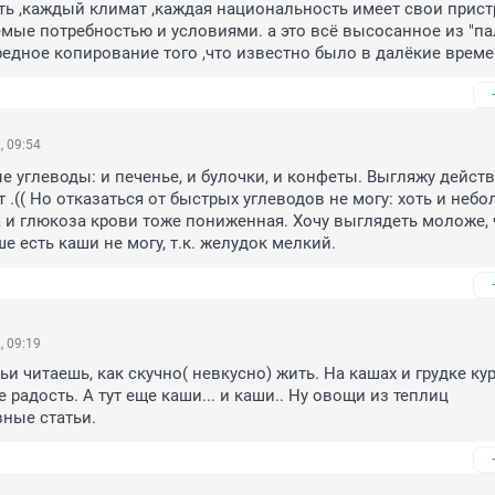
ь ,каждый климат ,каждая национальность имеет свои пристр
мые потребностью и условиями. а это всё высосанное из "па
ередное копирование того ,что известно было в далёкие време
, 09:54
 углеводы: и печенье, и булочки, и конфеты. Выгляжу действ
 .(( Но отказаться от быстрых углеводов не могу: хоть и небол
 и глюкоза крови тоже пониженная. Хочу выглядеть моложе, ч
ше есть каши не могу, т.к. желудок мелкий.
, 09:19
ьи читаешь, как скучно( невкусно) жить. На кашах и грудке кури
е радость. А тут еще каши... и каши.. Ну овощи из теплиц 

ные статьи.