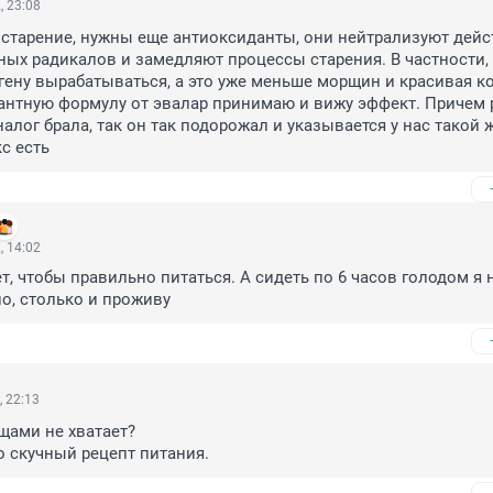
, 23:08
старение, нужны еще антиоксиданты, они нейтрализуют дейст
ых радикалов и замедляют процессы старения. В частности, 
ену вырабатываться, а это уже меньше морщин и красивая ко
антную формулу от эвалар принимаю и вижу эффект. Причем 
алог брала, так он так подорожал и указывается у нас такой ж
с есть
, 14:02
т, чтобы правильно питаться. А сидеть по 6 часов голодом я не
о, столько и проживу
 22:13
щами не хватает? 

о скучный рецепт питания.