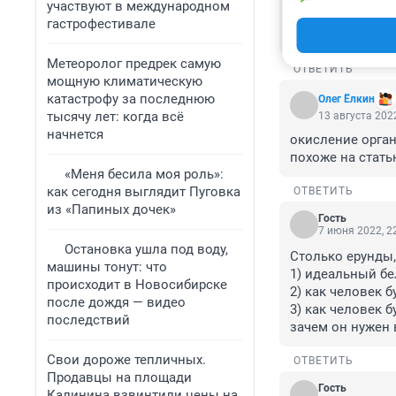
Всю химию,и обл
участвуют в международном
мясо любое зама
гастрофестивале
воду,а лучше на
Метеоролог предрек самую
ОТВЕТИТЬ
мощную климатическую
катастрофу за последнюю
Олег Ёлкин
тысячу лет: когда всё
13 августа 2022
начнется
окисление орган
похоже на статью
«Меня бесила моя роль»:
как сегодня выглядит Пуговка
ОТВЕТИТЬ
из «Папиных дочек»
Гость
7 июня 2022, 2
Остановка ушла под воду,
Столько ерунды, 
машины тонут: что
1) идеальный бел
происходит в Новосибирске
2) как человек 
после дождя — видео
3) как человек 
последствий
зачем он нужен
Свои дороже тепличных.
ОТВЕТИТЬ
Продавцы на площади
Гость
Калинина взвинтили цены на