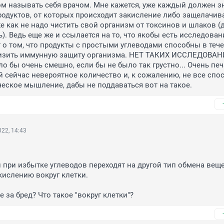
том называть себя врачом. Мне кажется, уже каждый должен зна
родуктов, от которых происходит закисление либо защелачива
е как не надо чистить свой организм от токсинов и шлаков (д
ь). Ведь еще же и ссылается на то, что якобы есть исследовани
 о том, что продукты с простыми углеводами способны в течен
низить иммунную защиту организма. НЕТ ТАКИХ ИССЛЕДОВАНИ
ло бы очень смешно, если бы не было так грустно... Очень печ
й сейчас невероятное количество и, к сожалению, не все спо
еское мышление, дабы не поддаваться вот на такое.
22, 14:43
 при избытке углеводов переходят на другой тип обмена веще
кислению вокруг клетки.

 за бред? Что такое "вокруг клетки"?