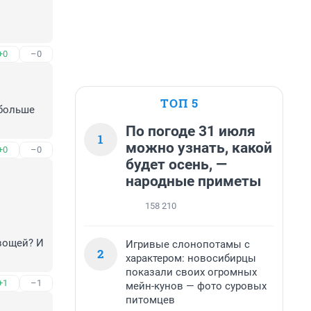
+0
–0
ТОП 5
больше 
По погоде 31 июля
1
можно узнать, какой
+0
–0
будет осень, —
народные приметы
158 210
вощей? И 
Игривые слонопотамы с
2
характером: новосибирцы
показали своих огромных
+1
–1
мейн-кунов — фото суровых
питомцев