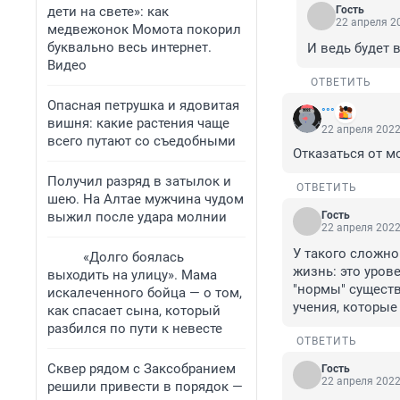
дети на свете»: как
Гость
22 апреля 20
медвежонок Момота покорил
буквально весь интернет.
И ведь будет 
Видео
ОТВЕТИТЬ
Опасная петрушка и ядовитая
°°°
вишня: какие растения чаще
22 апреля 2022
всего путают со съедобными
Отказаться от м
Получил разряд в затылок и
ОТВЕТИТЬ
шею. На Алтае мужчина чудом
выжил после удара молнии
Гость
22 апреля 2022
У такого сложно
«Долго боялась
жизнь: это уров
выходить на улицу». Мама
"нормы" существ
искалеченного бойца — о том,
учения, которы
как спасает сына, который
разбился по пути к невесте
ОТВЕТИТЬ
Сквер рядом с Заксобранием
Гость
22 апреля 2022
решили привести в порядок —