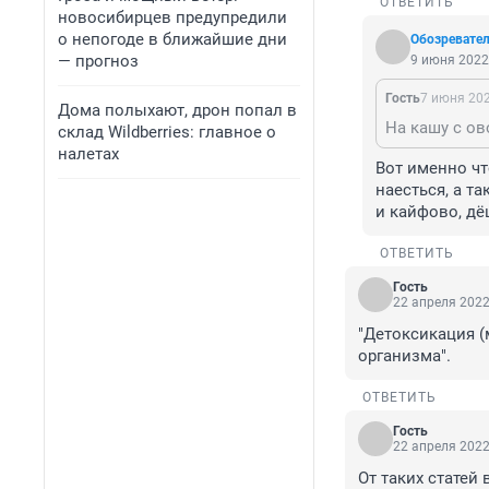
ОТВЕТИТЬ
новосибирцев предупредили
о непогоде в ближайшие дни
Обозревате
— прогноз
9 июня 2022,
Гость
7 июня 202
Дома полыхают, дрон попал в
На кашу с ов
склад Wildberries: главное о
налетах
Вот именно чт
наесться, а та
и кайфово, дё
ОТВЕТИТЬ
Гость
22 апреля 2022
"Детоксикация (
организма".
ОТВЕТИТЬ
Гость
22 апреля 2022
От таких статей 