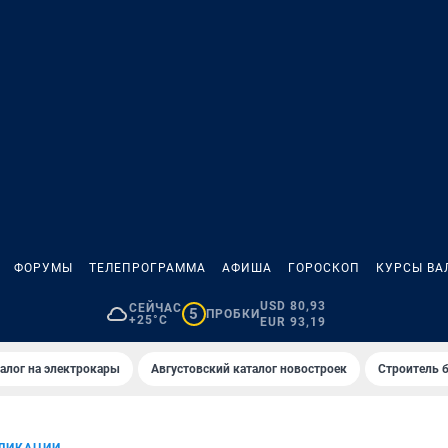
ФОРУМЫ
ТЕЛЕПРОГРАММА
АФИША
ГОРОСКОП
КУРСЫ ВА
USD 80,93
СЕЙЧАС
5
ПРОБКИ
+25°C
EUR 93,19
алог на электрокары
Августовский каталог новостроек
Строитель б