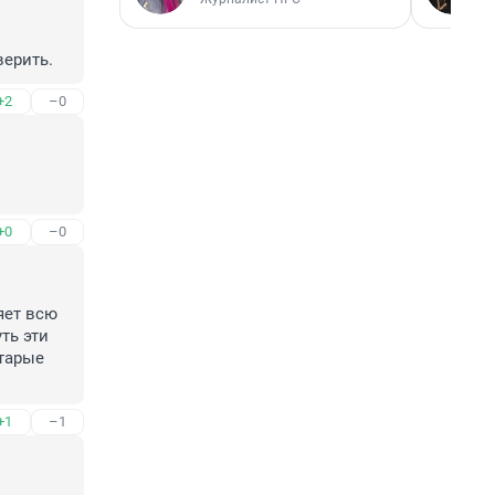
верить.
+2
–0
+0
–0
ет всю 
ь эти 
тарые 
+1
–1