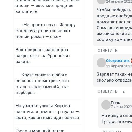
24 апреля 2022
овощи — сколько придется
Чтобы победить 
заплатить
вредных свободн
помогают коллаг
«Не просто слух»: Федору
Сама антиоксид
Бондарчуку приписывают
американский ан
новый роман — с кем
составу комплек
Воют сирены, аэропорты
ОТВЕТИТЬ
закрывают: на Урал летят
Обозреватель
ракеты
22 апреля 2022
Зарплат таких не
Круче сюжета любого
сколько отведен
сериала: посмотрите, что
стало с актерами «Санта-
ОТВЕТИТЬ
2
Барбары»
Гость
На участке улицы Кирова
7 июня 2022,
закончили ремонт тротуара —
На кашу с ово
фото, как он выглядит сейчас
Тут достаточн
Гроза и мощный ветер: