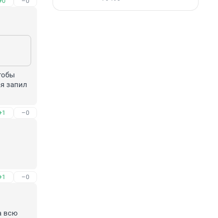
+0
–0
обы 
я запил 
+1
–0
+1
–0
 всю 