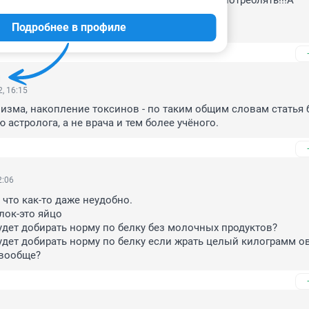
иваем кипящей водой,только тогда можно употреблять!!!А

чиваем, часто меняя 

Подробнее в профиле
 ночь в холодильни́ке в кастрюле замачивать.
, 16:15
изма, накопление токсинов - по таким общим словам статья 
 астролога, а не врача и тем более учёного.
2:06
что как-то даже неудобно.

ок-это яйцо

будет добирать норму по белку без молочных продуктов?

будет добирать норму по белку если жрать целый килограмм о
 вообще?