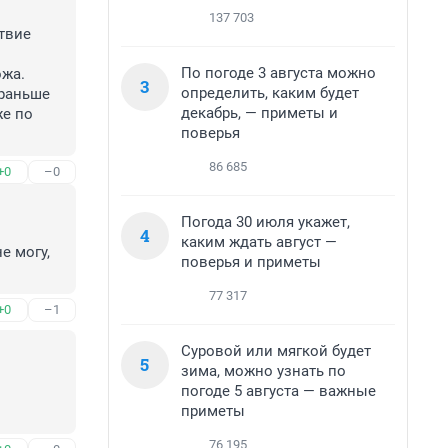
137 703
вие 
По погоде 3 августа можно
жа. 
3
определить, каким будет
раньше 
декабрь, — приметы и
е по 
поверья
86 685
+0
–0
Погода 30 июля укажет,
4
каким ждать август —
 могу, 
поверья и приметы
77 317
+0
–1
Суровой или мягкой будет
5
зима, можно узнать по
погоде 5 августа — важные
приметы
76 195