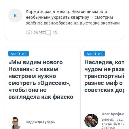
Кормить раз в месяц. Чем хищным или
5
необычным украсить квартиру — смотрим
зелёное разнообразие на выставке экзотики
26 957
13
МНЕНИЕ
МНЕНИЕ
«Мы видим нового
Наследие, кото
Нолана»: с каким
чудом не разва
настроем нужно
транспортный 
смотреть «Одиссею»,
разнес миф о 
чтобы она не
советских доро
выглядела как фиаско
Олег Арефьев
Блогер, предпри
Надежда Губарь
владелец в тра
бизнесе