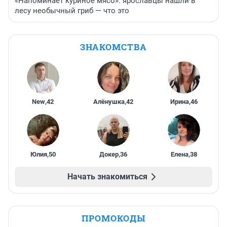
«Напоминает куриное мясо»: ярославцы нашли в
лесу необычный гриб — что это
ЗНАКОМСТВА
New
,
42
Алёнушка
,
42
Ирина
,
46
Юлия
,
50
Докер
,
36
Елена
,
38
Начать знакомиться
ПРОМОКОДЫ