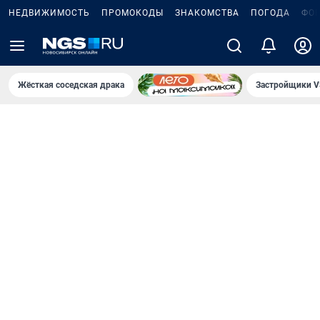
НЕДВИЖИМОСТЬ
ПРОМОКОДЫ
ЗНАКОМСТВА
ПОГОДА
ФО
Жёсткая соседская драка
Застройщики V