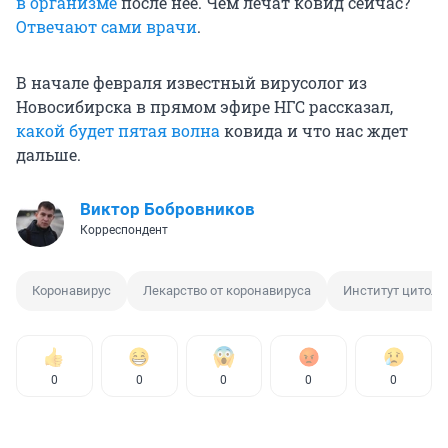
в организме
после нее. Чем лечат ковид сейчас?
Отвечают сами врачи
.
В начале февраля известный вирусолог из
Новосибирска в прямом эфире НГС рассказал,
какой будет пятая волна
ковида и что нас ждет
дальше.
Виктор Бобровников
Корреспондент
Коронавирус
Лекарство от коронавируса
Институт цитоло
0
0
0
0
0