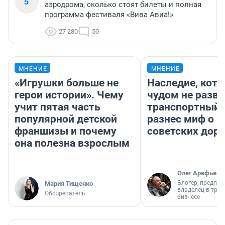
5
аэродрома, сколько стоят билеты и полная
программа фестиваля «Вива Авиа!»
27 280
50
МНЕНИЕ
МНЕНИЕ
«Игрушки больше не
Наследие, кото
герои истории». Чему
чудом не разва
учит пятая часть
транспортный 
популярной детской
разнес миф о 
франшизы и почему
советских доро
она полезна взрослым
Олег Арефьев
Блогер, предпри
Мария Тищенко
владелец в тра
Обозреватель
бизнесе