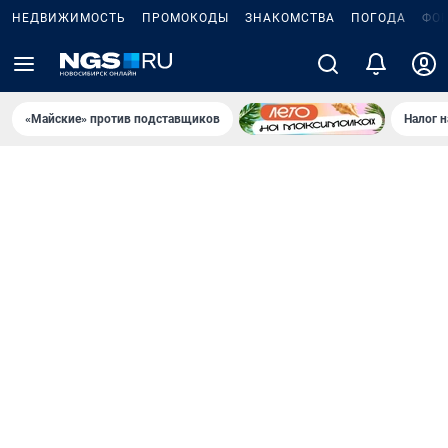
НЕДВИЖИМОСТЬ
ПРОМОКОДЫ
ЗНАКОМСТВА
ПОГОДА
ФО
«Майские» против подставщиков
Налог 