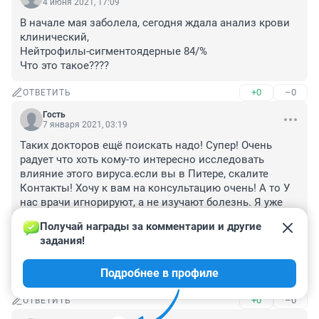
4 июня 2021, 17:09
В начале мая заболела, сегодня ждала анализ крови 
клинический,

Нейтрофилы-сигментоядерные 84/%

Что это такое????
+0
–0
ОТВЕТИТЬ
Гость
7 января 2021, 03:19
Таких докторов ещё поискать надо! Супер! Очень 
радует что хоть кому-то интересно исследовать 
влияние этого вируса.если вы в Питере, скалите 
Контакты! Хочу к вам на консультацию очень! А то У 
нас врачи игнорируют, а не изучают болезнь. Я уже 
сама себе обследуюсь, сдаю кровь и тд, так как мои 
Получай награды за комментарии и другие 
врачи просто два месяца ничего не собирались 
задания!
делать. А мне было очень плохо. Сейчас до сих пор 
отголоски, спазмы сосудов, шум в голове. Мне 
Подробнее в профиле
назначили глицин и все
+0
–0
ОТВЕТИТЬ