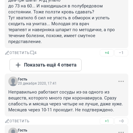
два-три шага? А\Д упало

до 73 на 60... И находишься в полубредовом 
состоянии. Тоже ползти кровь сдавать?

Тут хватило б сил не упасть в обморок и успеть 
сходить на унитаз... Молодая эта врач

терапевт и наверняка шпарит по методичке, а про 
течение болезни, похоже, имеет смутное

представление.
+4
–1
ОТВЕТИТЬ
4
Показать ещё 4 ответа
Гость
20 декабря 2020, 17:41
Неправильно работают сосуды из-за одного из 
веществ, которого много при коронавируса. Сразу 
слабость и мясяца через четыре не лучше, даже хуже. 
Месяцев через 10-11 проходит. Не подтверждено.
+1
–0
ОТВЕТИТЬ
Гость