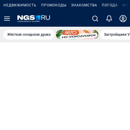
НЕДВИЖИМОСТЬ
ПРОМОКОДЫ
ЗНАКОМСТВА
ПОГОДА
ФО
Жёсткая соседская драка
Застройщики V