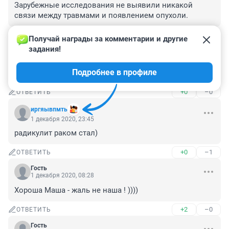
Зарубежные исследования не выявили никакой 
связи между травмами и появлением опухоли.
+0
–1
ОТВЕТИТЬ
Получай награды за комментарии и другие 
задания!
Гость
2 декабря 2020, 21:38
Подробнее в профиле
Ну может и три.
+0
–0
ОТВЕТИТЬ
иргяывпмть
1 декабря 2020, 23:45
радикулит раком стал)
+0
–1
ОТВЕТИТЬ
Гость
1 декабря 2020, 08:28
Хороша Маша - жаль не наша ! ))))
+2
–0
ОТВЕТИТЬ
Гость