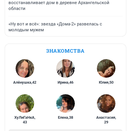
восстанавливает дом в деревне Архангельской
области
«Ну вот и всё»: звезда «Дома-2» развелась с
молодым мужем
ЗНАКОМСТВА
Алёнушка
,
42
Ирина
,
46
Юлия
,
50
ХуЛиГаНкА
,
Елена
,
38
Анастасия
,
43
29