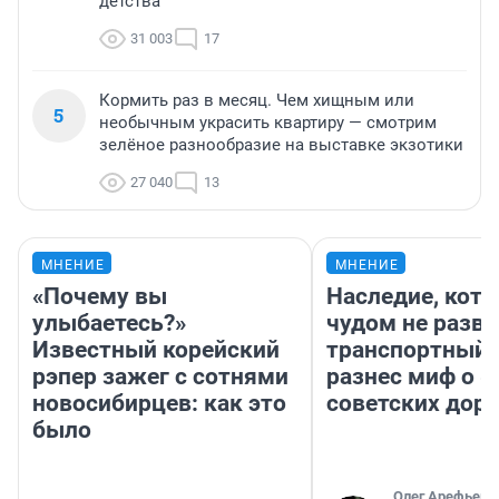
детства
31 003
17
Кормить раз в месяц. Чем хищным или
5
необычным украсить квартиру — смотрим
зелёное разнообразие на выставке экзотики
27 040
13
МНЕНИЕ
МНЕНИЕ
«Почему вы
Наследие, кото
улыбаетесь?»
чудом не разва
Известный корейский
транспортный 
рэпер зажег с сотнями
разнес миф о 
новосибирцев: как это
советских доро
было
Олег Арефьев