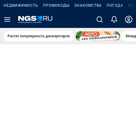
НЕДВИЖИМОСТЬ
ПРОМОКОДЫ
ЗНАКОМСТВА
ПОГОДА
ФО
Растет популярность дискаунтеров
Межд