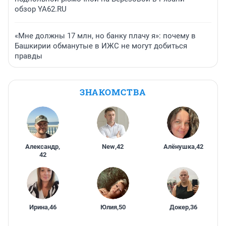
обзор YA62.RU
«Мне должны 17 млн, но банку плачу я»: почему в
Башкирии обманутые в ИЖС не могут добиться
правды
ЗНАКОМСТВА
Александр
,
New
,
42
Алёнушка
,
42
42
Ирина
,
46
Юлия
,
50
Докер
,
36