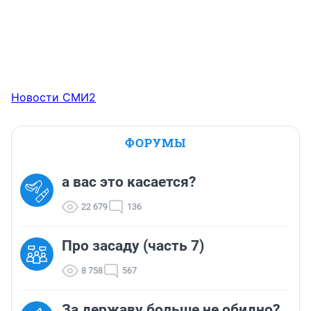
Новости СМИ2
ФОРУМЫ
а вас это касается?
22 679
136
Про засаду (часть 7)
8 758
567
За державу больше не обидно?