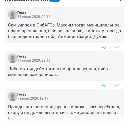
Гость
29 июля 2020, 02:14
Сам учился в СибАГСе, Максим тогда муниципальное 
право преподавал, сейчас - не знаю, а институт всегда 
был подконтролен обл. Администрации. Думаю 
дальше продолжать не нужно. Максим, зачем пудрить 
+0
–1
мозги людям. Полнейший развал в медицине и 
управлении страной не поправить Вашими 
Гость
комплиментами!
11 июля 2020, 22:18
Либо статья действительно проплаченная, либо 
минздрав сам написал...
+0
–1
Гость
7 июля 2020, 12:47
Правды нет ,ни слова ,вранье и ложь , сам переболел, 
скорую не дождёшься, врача тоже ,анализ не делают 
!!