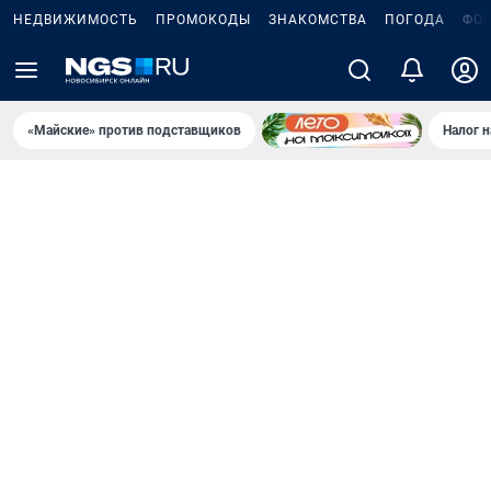
НЕДВИЖИМОСТЬ
ПРОМОКОДЫ
ЗНАКОМСТВА
ПОГОДА
ФО
«Майские» против подставщиков
Налог 