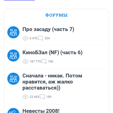
ФОРУМЫ
Про засаду (часть 7)
6 476
334
КиноБЗал (NF) (часть 6)
187 779
746
Сначала - никак. Потом
нравится, аж жалко
расставаться))
23 443
189
Невесты 2008!