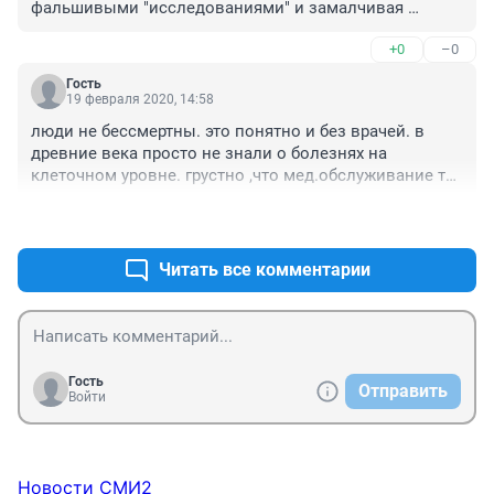
фальшивыми "исследованиями" и замалчивая 
разоблачения и подтасовки.

+0
–0
А вот рак кожи - куда его в хмурой Сибири притыкают 
?
Гость
19 февраля 2020, 14:58
люди не бессмертны. это понятно и без врачей. в 
древние века просто не знали о болезнях на 
клеточном уровне. грустно ,что мед.обслуживание так 
и осталось на уровне каменного века.
+3
–0
Читать все комментарии
Гость
Отправить
Войти
Новости СМИ2