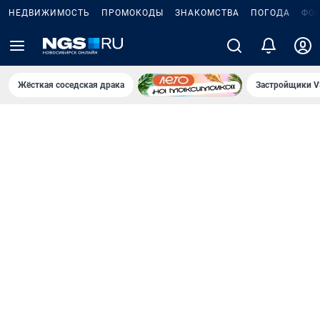
НЕДВИЖИМОСТЬ
ПРОМОКОДЫ
ЗНАКОМСТВА
ПОГОДА
ФО
Жёсткая соседская драка
Застройщики V