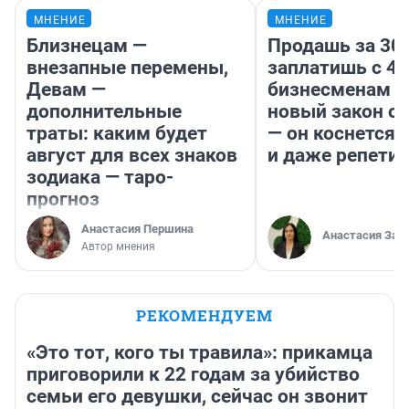
МНЕНИЕ
МНЕНИЕ
Близнецам —
Продашь за 300
внезапные перемены,
заплатишь с 40
Девам —
бизнесменам г
дополнительные
новый закон о 
траты: каким будет
— он коснется 
август для всех знаков
и даже репети
зодиака — таро-
прогноз
Анастасия Першина
Анастасия Зав
Автор мнения
РЕКОМЕНДУЕМ
«Это тот, кого ты травила»: прикамца
приговорили к 22 годам за убийство
семьи его девушки, сейчас он звонит