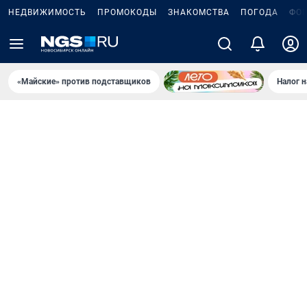
НЕДВИЖИМОСТЬ
ПРОМОКОДЫ
ЗНАКОМСТВА
ПОГОДА
ФО
«Майские» против подставщиков
Налог 