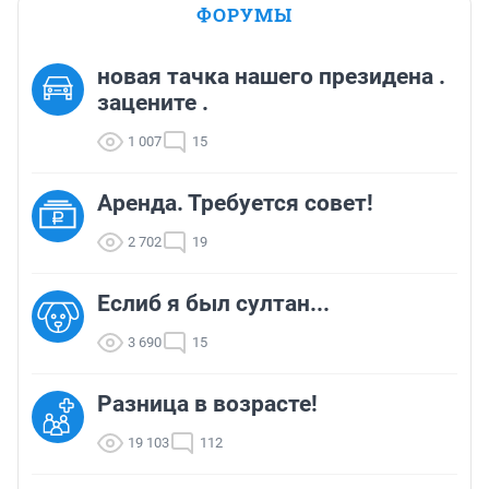
ФОРУМЫ
новая тачка нашего президена .
зацените .
1 007
15
Аренда. Требуется совет!
2 702
19
Еслиб я был султан...
3 690
15
Разница в возрасте!
19 103
112