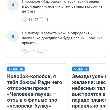
Пирожное «Картошка»: классический рецепт
4
в домашних условиях с тем самым вкусом из
детства
31 197
18
По погоде 8 августа можно определить,
5
насколько дождливой будет осень — важные
приметы
28 337
7
МНЕНИЕ
МНЕНИЕ
Колобок-колобок, я
Звезды услыш
тебя боюсь! Ради чего
желания: шест
отложили прокат
небесных тел
«Человека-паука» —
выстроятся в 
отзыв о фильме про
параде планет 
«человека-булку»
правильно про