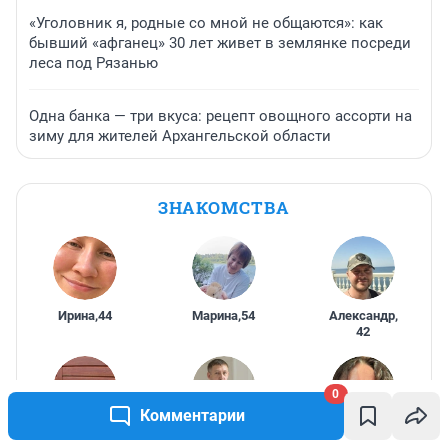
«Уголовник я, родные со мной не общаются»: как
бывший «афганец» 30 лет живет в землянке посреди
леса под Рязанью
Одна банка — три вкуса: рецепт овощного ассорти на
зиму для жителей Архангельской области
ЗНАКОМСТВА
Ирина
,
44
Марина
,
54
Александр
,
42
0
Комментарии
Sheb
,
50
New
,
42
Алёнушка
,
42