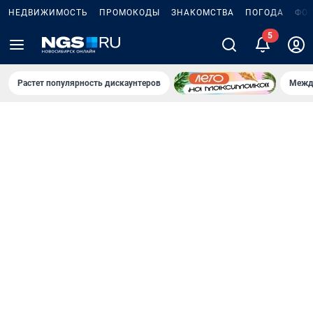
НЕДВИЖИМОСТЬ
ПРОМОКОДЫ
ЗНАКОМСТВА
ПОГОДА
ФО
Растет популярность дискаунтеров
Межд