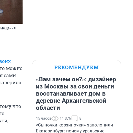
помещения
воих
РЕКОМЕНДУЕМ
сто можно
я сами
«Вам зачем он?»: дизайнер
 заверила
из Москвы за свои деньги
восстанавливает дом в
деревне Архангельской
отому что
области
по
15 часов
11 376
8
ути,
«Сыночки-корзиночки» заполонили
Екатеринбург: почему уральские