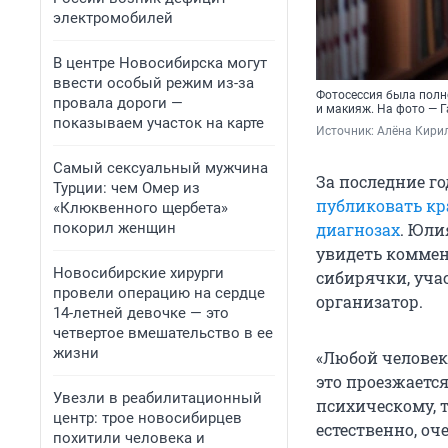
электромобилей
В центре Новосибирска могут
ввести особый режим из-за
Фотосессия была полно
провала дороги —
и макияж. На фото — 
показываем участок на карте
Источник: 
Алёна Кири
Самый сексуальный мужчина
За последние г
Турции: чем Омер из
публиковать кр
«Клюквенного щербета»
покорил женщин
диагнозах
. Юли
увидеть коммен
Новосибирские хирурги
сибирячки, учас
провели операцию на сердце
организатор.
14-летней девочке — это
четвертое вмешательство в ее
жизни
«Любой человек,
это проезжается
Увезли в реабилитационный
психическому, т
центр: трое новосибирцев
естественно, оч
похитили человека и