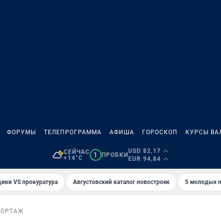
ФОРУМЫ
ТЕЛЕПРОГРАММА
АФИША
ГОРОСКОП
КУРСЫ ВА
USD 82,17
СЕЙЧАС
1
ПРОБКИ
+14°C
EUR 94,84
ики VS прокуратура
Августовский каталог новостроек
5 молодых н
ПОРТАЖ