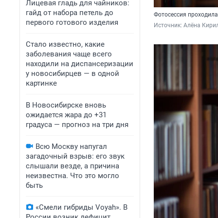
Лицевая гладь для чайников:
гайд от набора петель до
Фотосессия проходила
первого готового изделия
Источник: 
Алёна Кири
Стало известно, какие
заболевания чаще всего
находили на диспансеризации
у новосибирцев — в одной
картинке
В Новосибирске вновь
ожидается жара до +31
градуса — прогноз на три дня
Всю Москву напугал
загадочный взрыв: его звук
слышали везде, а причина
неизвестна. Что это могло
быть
«Смели гибриды Voyah». В
России возник дефицит