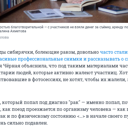
стью благотворительной — с участников не взяли денег за съёмку, аренду 
Галина Ахметова
ллова
оды сибирячки, болеющие раком, довольно
часто стали
асивые профессиональные снимки и рассказывать о с
я Чёрная объяснила, что под такими материалами ча
тарии людей, которые активно жалеют участниц. Хот
твовавшие в фотосессиях, не хотят, чтобы их жалели,
 который попал под диагноз "рак" — именно попал, п
, как поезд проезжается по организму человека — как 
ак и по физическому состоянию <…> в начале своего п
ень сильно подавлен.