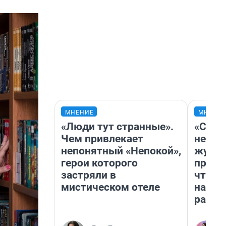
МНЕНИЕ
МНЕНИ
«Люди тут странные».
«Сним
Чем привлекает
немед
непонятный «Непокой»,
журна
герои которого
пришл
застряли в
чтобы
мистическом отеле
на чт
ради 