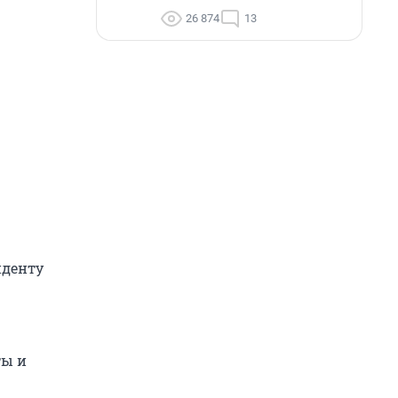
26 874
13
нденту
ты и