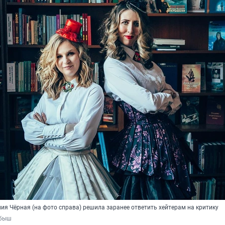
ия Чёрная (на фото справа) решила заранее ответить хейтерам на критику
обыш