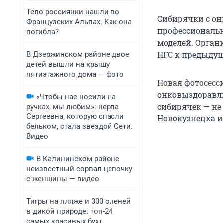
Тело россиянки нашли во
Сибирячки с о
Французских Альпах. Как она
профессиональн
погибла?
моделей. Орган
НГС к предыдущ
В Дзержинском районе двое
детей вышли на крышу
пятиэтажного дома — фото
Новая фотосесс
онковыздоравли
«Чтобы нас носили на
сибирячек — не 
ручках, мы любим»: нерпа
Сергеевна, которую спасли
Новокузнецка и
бельком, стала звездой Сети.
Видео
В Калининском районе
неизвестный сорвал цепочку
с женщины — видео
Тигры на пляже и 300 оленей
в дикой природе: топ-24
самых красивых бухт