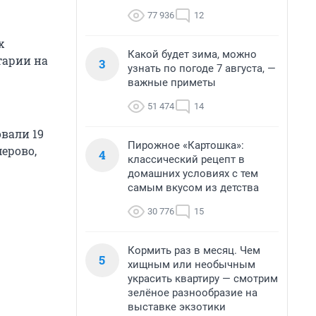
77 936
12
х
Какой будет зима, можно
тарии на
3
узнать по погоде 7 августа, —
важные приметы
51 474
14
вали 19
Пирожное «Картошка»:
мерово,
4
классический рецепт в
домашних условиях с тем
самым вкусом из детства
30 776
15
Кормить раз в месяц. Чем
5
хищным или необычным
украсить квартиру — смотрим
зелёное разнообразие на
выставке экзотики