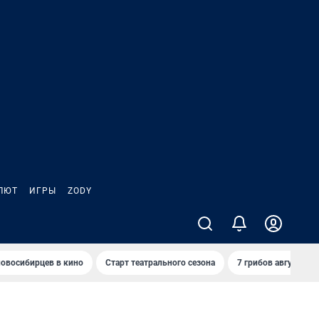
ЛЮТ
ИГРЫ
ZODY
овосибирцев в кино
Старт театрального сезона
7 грибов августа