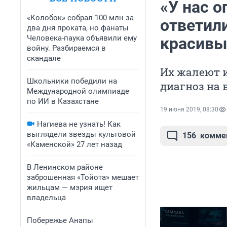
«У нас о
«Колобок» собрал 100 млн за
ответили
два дня проката, но фанаты
Человека-паука объявили ему
красивы
войну. Разбираемся в
скандале
Их жалеют и
Школьники победили на
диагноз на 
Международной олимпиаде
по ИИ в Казахстане
19 июня 2019, 08:30
Нагиева не узнать! Как
выглядели звезды культовой
156
комме
«Каменской» 27 лет назад
В Ленинском районе
заброшенная «Тойота» мешает
жильцам — мэрия ищет
владельца
Побережье Анапы