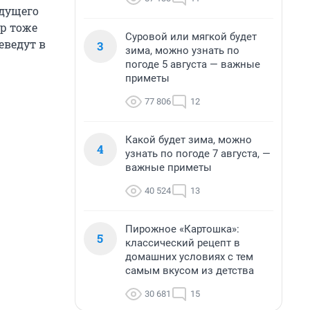
ждущего
ор тоже
Суровой или мягкой будет
еведут в
3
зима, можно узнать по
погоде 5 августа — важные
приметы
77 806
12
Какой будет зима, можно
4
узнать по погоде 7 августа, —
важные приметы
40 524
13
Пирожное «Картошка»:
5
классический рецепт в
домашних условиях с тем
самым вкусом из детства
30 681
15