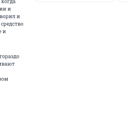
 когда
ии и
творил и
ь средство
е и
гораздо
живают
вом