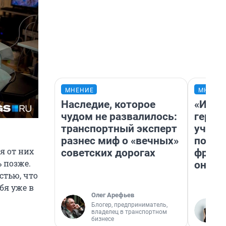
МНЕНИЕ
МНЕНИ
Наследие, которое
«Игру
чудом не развалилось:
герои
транспортный эксперт
учит 
разнес миф о «вечных»
попул
я от них
советских дорогах
франш
 позже.
она п
стью, что
бя уже в
Олег Арефьев
Блогер, предприниматель,
владелец в транспортном
бизнесе