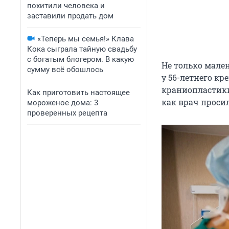
похитили человека и
заставили продать дом
«Теперь мы семья!» Клава
Кока сыграла тайную свадьбу
с богатым блогером. В какую
Не только мале
сумму всё обошлось
у 56-летнего к
краниопластики
Как приготовить настоящее
как врач просил
мороженое дома: 3
проверенных рецепта