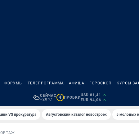
ФОРУМЫ
ТЕЛЕПРОГРАММА
АФИША
ГОРОСКОП
КУРСЫ ВА
USD 81,41
СЕЙЧАС
4
ПРОБКИ
+20°C
EUR 94,06
ики VS прокуратура
Августовский каталог новостроек
5 молодых н
ПОРТАЖ