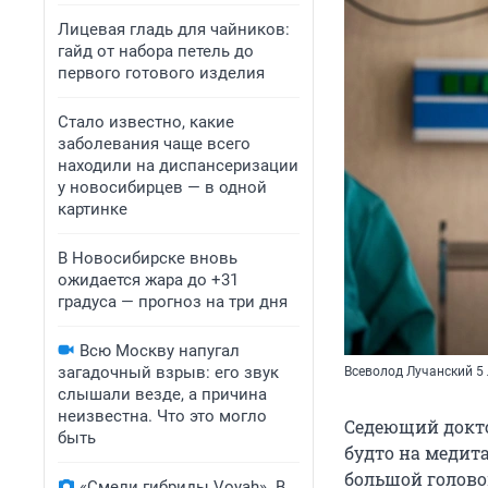
Лицевая гладь для чайников:
гайд от набора петель до
первого готового изделия
Стало известно, какие
заболевания чаще всего
находили на диспансеризации
у новосибирцев — в одной
картинке
В Новосибирске вновь
ожидается жара до +31
градуса — прогноз на три дня
Всю Москву напугал
загадочный взрыв: его звук
Всеволод Лучанский 5
слышали везде, а причина
неизвестна. Что это могло
Седеющий докто
быть
будто на медит
большой голово
«Смели гибриды Voyah». В