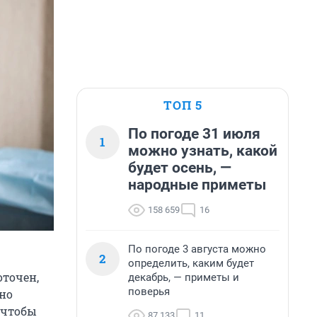
ТОП 5
По погоде 31 июля
1
можно узнать, какой
будет осень, —
народные приметы
158 659
16
По погоде 3 августа можно
2
определить, каким будет
оточен,
декабрь, — приметы и
поверья
но
 чтобы
87 133
11