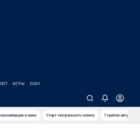
ЛЮТ
ИГРЫ
ZODY
овосибирцев в кино
Старт театрального сезона
7 грибов августа