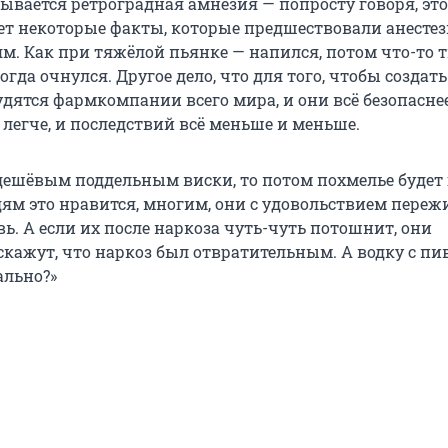
ывается ретроградная амнезия — попросту говоря, это
ет некоторые факты, которые предшествовали анестез
м. Как при тяжёлой пьянке — напился, потом что-то 
когда очнулся. Другое дело, что для того, чтобы создат
удятся фармкомпании всего мира, и они всё безопасне
 легче, и последствий всё меньше и меньше.
дешёвым поддельным виски, то потом похмелье будет 
дям это нравится, многим, они с удовольствием пере
вь. А если их после наркоза чуть-чуть потошнит, они
скажут, что наркоз был отвратительным. А водку с пи
ально?»