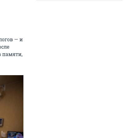
логов — и
осле
в памяти,