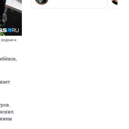
 родных и
а
ебёнок,
нает
ров.
ояснил
ением