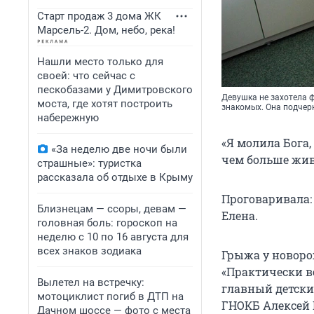
Старт продаж 3 дома ЖК
Марсель-2. Дом, небо, река!
Нашли место только для
своей: что сейчас с
пескобазами у Димитровского
Девушка не захотела 
моста, где хотят построить
знакомых. Она подчерк
набережную
«Я молила Бога,
«За неделю две ночи были
чем больше жив
страшные»: туристка
рассказала об отдыхе в Крыму
Проговаривала: 
Близнецам — ссоры, девам —
Елена.
головная боль: гороскоп на
неделю с 10 по 16 августа для
всех знаков зодиака
Грыжа у новоро
«Практически в
Вылетел на встречку:
главный детски
мотоциклист погиб в ДТП на
ГНОКБ Алексей 
Дачном шоссе — фото с места