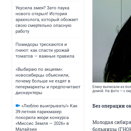
Укусила змея? Зато паука
нового открыл! История
арахнолога, который обожает
свою смертельно опасную
работу
Помидоры трескаются и
гниют: как спасти урожай
томатов — важные правила
«Выбираю по акциям»:
новосибирцы объяснили,
почему больше не ездят в
гипермаркеты и предпочитают
Елену выписали из бол
домой. На фото — с х
дискаунтеры
Без операции о
«Люблю выигрывать!» Как
39-летняя парикмахер
покорила жюри конкурса
Молодая сибиря
«Миссис Земля — 2026» в
больницы (ГНОК
Малайзии