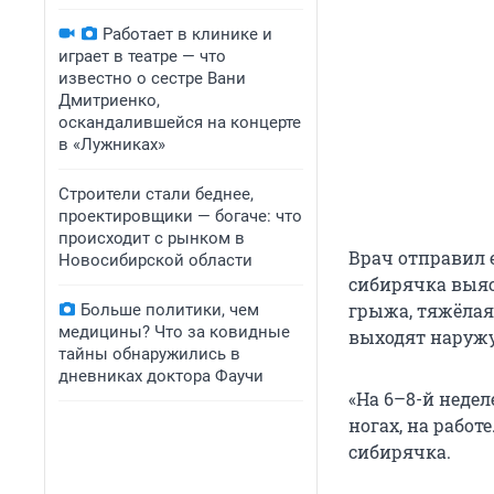
Работает в клинике и
играет в театре — что
известно о сестре Вани
Дмитриенко,
оскандалившейся на концерте
в «Лужниках»
Строители стали беднее,
проектировщики — богаче: что
происходит с рынком в
Врач отправил 
Новосибирской области
сибирячка выяс
грыжа, тяжёлая
Больше политики, чем
медицины? Что за ковидные
выходят наружу
тайны обнаружились в
дневниках доктора Фаучи
«На 6–8-й недел
ногах, на работ
сибирячка.