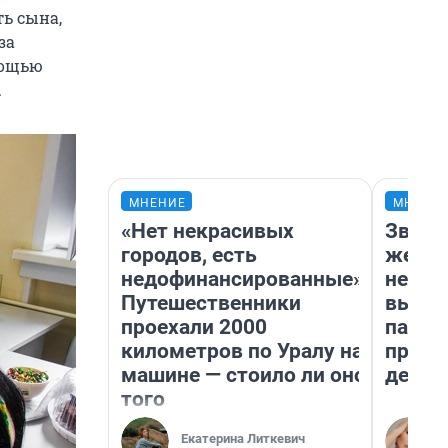
ть сына,
за
мощью
.
МНЕНИЕ
МНЕНИ
«Нет некрасивых
Звезд
городов, есть
желан
недофинансированные».
небес
Путешественники
выстр
проехали 2000
парад
километров по Уралу на
прави
машине — стоило ли оно
день
того
Екатерина Литкевич