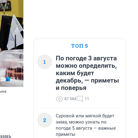
ТОП 5
По погоде 3 августа
1
можно определить,
каким будет
декабрь, — приметы
и поверья
сына
87 584
11
Суровой или мягкой будет
2
зима, можно узнать по
погоде 5 августа — важные
приметы
чень