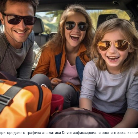
ригородского трафика аналитики Drivee зафиксировали рост интереса к пое