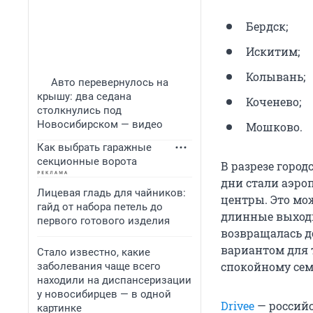
Бердск;
Искитим;
Колывань;
Авто перевернулось на
крышу: два седана
Коченево;
столкнулись под
Новосибирском — видео
Мошково.
Как выбрать гаражные
секционные ворота
В разрезе горо
дни стали аэро
Лицевая гладь для чайников:
центры. Это мо
гайд от набора петель до
длинные выходн
первого готового изделия
возвращалась д
вариантом для 
Стало известно, какие
спокойному сем
заболевания чаще всего
находили на диспансеризации
у новосибирцев — в одной
Drivee
— российс
картинке