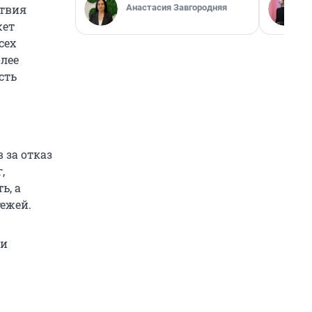
Анастасия Завгородняя
ствия
жет
сех
лее
сть
 за отказ
,
ь, а
ежей.
ги