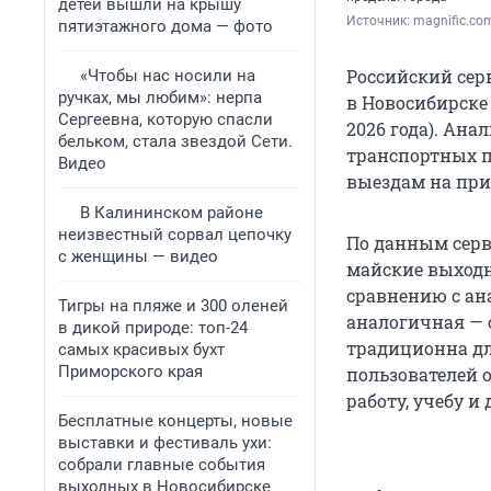
детей вышли на крышу
Источник: 
magnific.co
пятиэтажного дома — фото
Российский сер
«Чтобы нас носили на
ручках, мы любим»: нерпа
в Новосибирске 
Сергеевна, которую спасли
2026 года). Ан
бельком, стала звездой Сети.
транспортных п
Видео
выездам на прир
В Калининском районе
неизвестный сорвал цепочку
По данным серви
с женщины — видео
майские выходные
сравнению с ан
Тигры на пляже и 300 оленей
аналогичная — с
в дикой природе: топ-24
традиционна дл
самых красивых бухт
Приморского края
пользователей 
работу, учебу и
Бесплатные концерты, новые
выставки и фестиваль ухи:
собрали главные события
выходных в Новосибирске