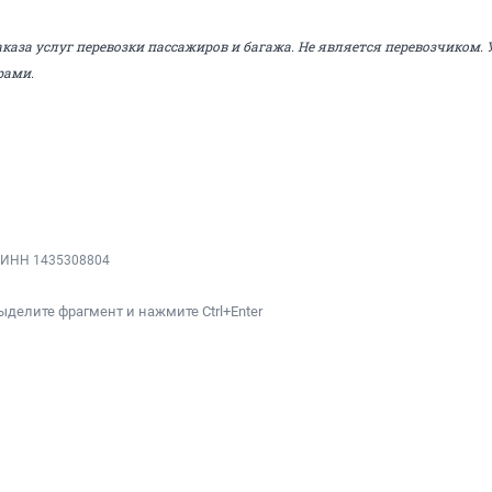
заказа услуг перевозки пассажиров и багажа. Не является перевозчиком. 
рами.
, ИНН 1435308804
ыделите фрагмент и нажмите Ctrl+Enter