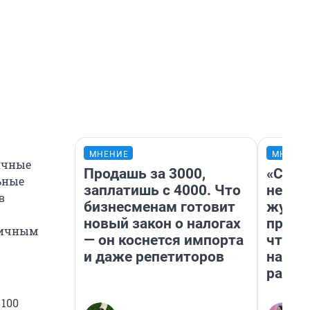
МНЕНИЕ
МНЕНИ
ичные
Продашь за 3000,
«Сним
ьные
заплатишь с 4000. Что
немед
в
бизнесменам готовит
журна
новый закон о налогах
пришл
личным
— он коснется импорта
чтобы
и даже репетиторов
на чт
ради 
 100