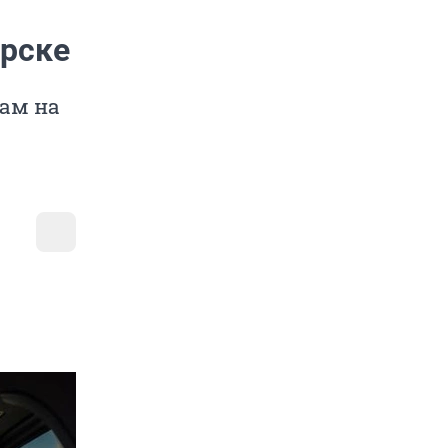
ирске
ам на