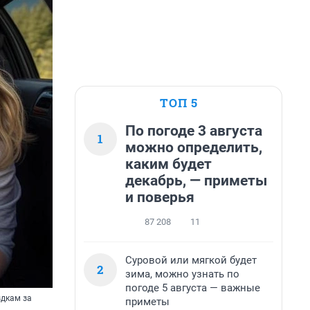
ТОП 5
По погоде 3 августа
1
можно определить,
каким будет
декабрь, — приметы
и поверья
87 208
11
Суровой или мягкой будет
2
зима, можно узнать по
погоде 5 августа — важные
здкам за
приметы