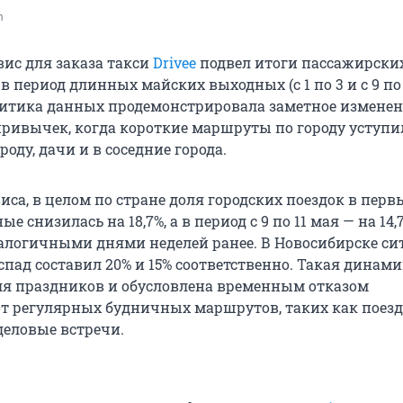
m
вис для заказа такси
Drivee
подвел итоги пассажирски
в период длинных майских выходных (с 1 по 3 и с 9 по
алитика данных продемонстрировала заметное измене
ривычек, когда короткие маршруты по городу уступи
оду, дачи и в соседние города.
са, в целом по стране доля городских поездок в перв
 снизилась на 18,7%, а в период с 9 по 11 мая — на 14,
алогичными днями неделей ранее. В Новосибирске си
пад составил 20% и 15% соответственно. Такая динам
я праздников и обусловлена временным отказом
от регулярных будничных маршрутов, таких как поезд
 деловые встречи.