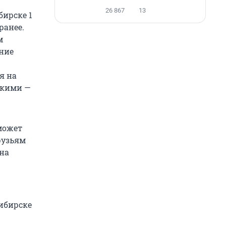
26 867
13
бирске 1
ранее.
м
ние
я на
скими —
может
рузьям
на
ибирске