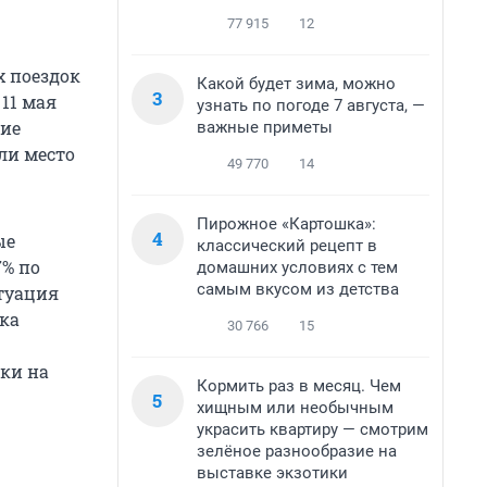
77 915
12
х поездок
Какой будет зима, можно
3
 11 мая
узнать по погоде 7 августа, —
ние
важные приметы
ли место
49 770
14
Пирожное «Картошка»:
4
ые
классический рецепт в
7% по
домашних условиях с тем
самым вкусом из детства
туация
ика
30 766
15
ки на
Кормить раз в месяц. Чем
5
хищным или необычным
украсить квартиру — смотрим
зелёное разнообразие на
выставке экзотики