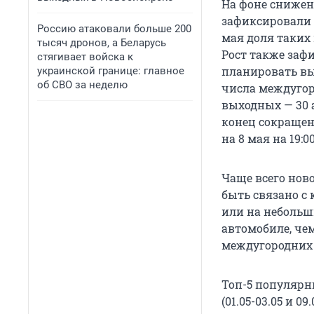
На фоне снижен
зафиксировали р
Россию атаковали больше 200
мая доля таких 
тысяч дронов, а Беларусь
Рост также зафи
стягивает войска к
планировать вы
украинской границе: главное
об СВО за неделю
числа междугор
выходных — 30 
конец сокращенн
на 8 мая на 19:00
Чаще всего нов
быть связано с 
или на небольш
автомобиле, че
междугородних 
Топ-5 популярн
(01.05-03.05 и 09.0