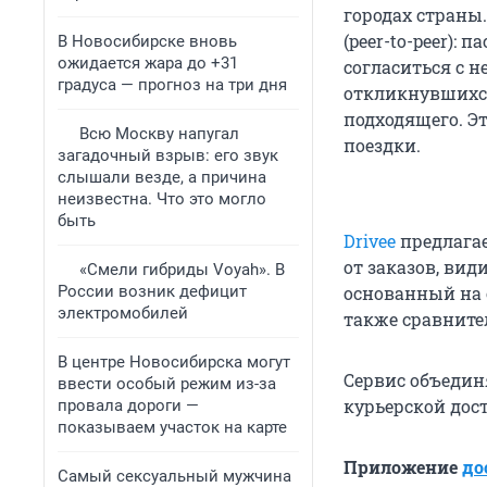
городах страны
(peer-to-peer): 
В Новосибирске вновь
ожидается жара до +31
согласиться с 
градуса — прогноз на три дня
откликнувшихся
подходящего. Э
Всю Москву напугал
поездки.
загадочный взрыв: его звук
слышали везде, а причина
неизвестна. Что это могло
быть
Drivee
предлагае
от заказов, вид
«Смели гибриды Voyah». В
России возник дефицит
основанный на 
электромобилей
также сравните
В центре Новосибирска могут
Сервис объедин
ввести особый режим из-за
курьерской дос
провала дороги —
показываем участок на карте
Приложение
до
Самый сексуальный мужчина