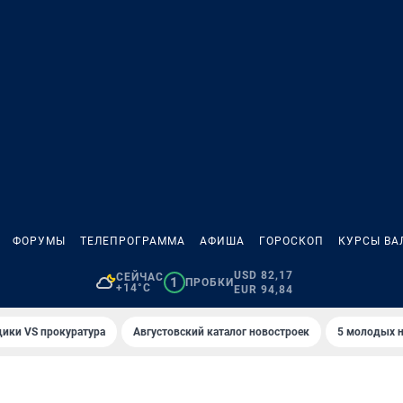
ФОРУМЫ
ТЕЛЕПРОГРАММА
АФИША
ГОРОСКОП
КУРСЫ ВА
USD 82,17
СЕЙЧАС
1
ПРОБКИ
+14°C
EUR 94,84
ики VS прокуратура
Августовский каталог новостроек
5 молодых н