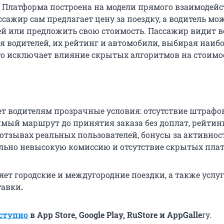
. Платформа построена на модели прямого взаимодей
пассажир сам предлагает цену за поездку, а водитель мо
ней или предложить свою стоимость. Пассажир видит в
 водителей, их рейтинг и автомобили, выбирая наибо
то исключает влияние скрытых алгоритмов на стоимо
т водителям прозрачные условия: отсутствие штрафов
имый маршрут до принятия заказа без доплат, рейтинг
отзывах реальных пользователей, бонусы за активност
льно невысокую комиссию и отсутствие скрытых плат
яет городские и междугородние поездки, а также услу
тавки
.
ступно
в App Store, Google Play, RuStore и AppGalle
ry.