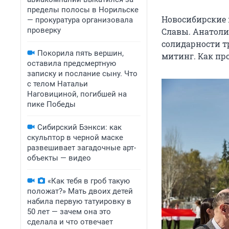
пределы полосы в Норильске
Новосибирские
— прокуратура организовала
проверку
Славы. Анатоли
солидарности т
Покорила пять вершин,
митинг. Как пр
оставила предсмертную
записку и послание сыну. Что
с телом Натальи
Наговициной, погибшей на
пике Победы
Сибирский Бэнкси: как
скульптор в черной маске
развешивает загадочные арт-
объекты — видео
«Как тебя в гроб такую
положат?» Мать двоих детей
набила первую татуировку в
50 лет — зачем она это
сделала и что отвечает