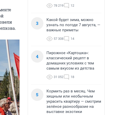
78 219
12
менте
ой
Какой будет зима, можно
ровели
3
узнать по погоде 7 августа, —
епкова.
важные приметы
57 308
14
Пирожное «Картошка»:
4
классический рецепт в
домашних условиях с тем
самым вкусом из детства
31 052
18
Кормить раз в месяц. Чем
5
хищным или необычным
украсить квартиру — смотрим
зелёное разнообразие на
выставке экзотики