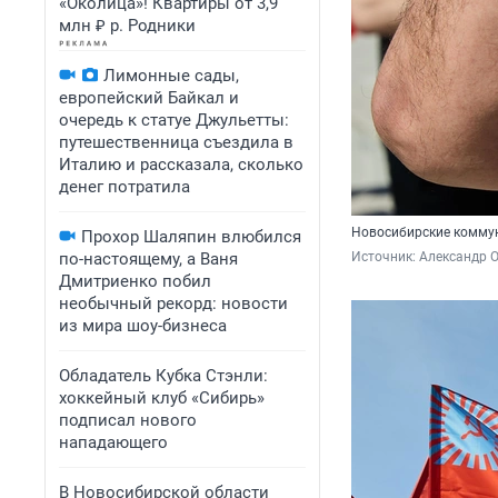
«Околица»! Квартиры от 3,9
млн ₽ р. Родники
Лимонные сады,
европейский Байкал и
очередь к статуе Джульетты:
путешественница съездила в
Италию и рассказала, сколько
денег потратила
Новосибирские комму
Прохор Шаляпин влюбился
по-настоящему, а Ваня
Источник: 
Александр 
Дмитриенко побил
необычный рекорд: новости
из мира шоу-бизнеса
Обладатель Кубка Стэнли:
хоккейный клуб «Сибирь»
подписал нового
нападающего
В Новосибирской области