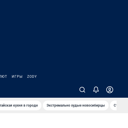
ЛЮТ
ИГРЫ
ZODY
тайская кухня в городе
Экстремально худые новосибирцы
Старт те