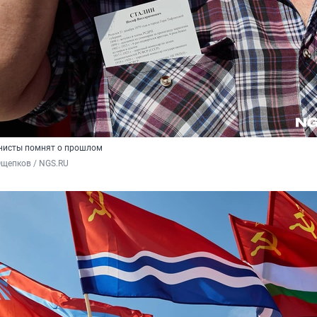
нисты помнят о прошлом
Ощепков / NGS.RU