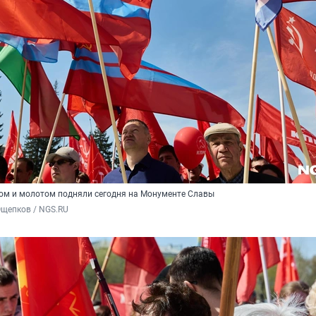
пом и молотом подняли сегодня на Монументе Славы
Ощепков / NGS.RU