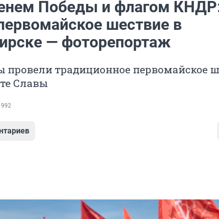
енем Победы и флагом КНДР:
первомайское шествие в
ирске — фоторепортаж
 провели традиционное первомайское ш
те Славы
 992
нтариев