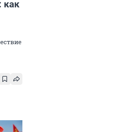
 как
ествие