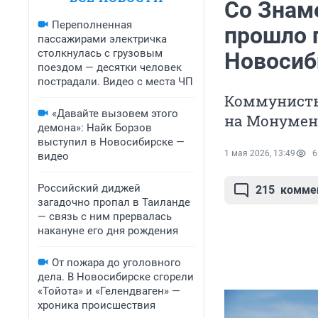
Со Знам
Переполненная
прошло 
пассажирами электричка
столкнулась с грузовым
Новосиб
поездом — десятки человек
пострадали. Видео с места ЧП
Коммунисты
«Давайте вызовем этого
на Монумен
демона»: Найк Борзов
выступил в Новосибирске —
1 мая 2026, 13:49
6
видео
Российский диджей
215
комме
загадочно пропал в Таиланде
— связь с ним прервалась
накануне его дня рождения
От пожара до уголовного
дела. В Новосибирске сгорели
«Тойота» и «Гелендваген» —
хроника происшествия