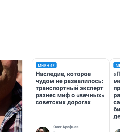
МНЕНИЕ
МНЕНИ
Наследие, которое
«Поку
чудом не развалилось:
мешке
транспортный эксперт
предп
разнес миф о «вечных»
расска
советских дорогах
самом
бизне
дешев
Олег Арефьев