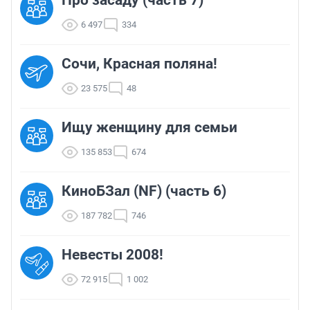
6 497
334
Сочи, Красная поляна!
23 575
48
Ищу женщину для семьи
135 853
674
КиноБЗал (NF) (часть 6)
187 782
746
Невесты 2008!
72 915
1 002