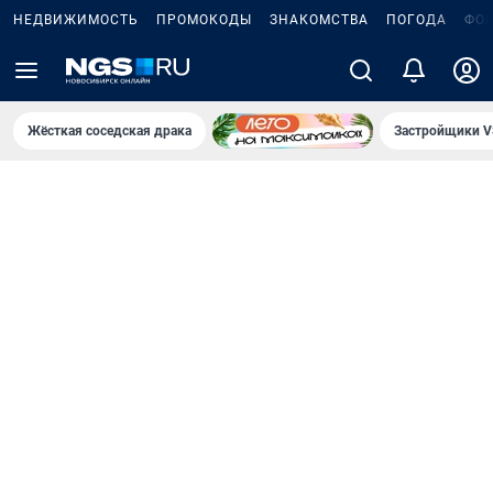
НЕДВИЖИМОСТЬ
ПРОМОКОДЫ
ЗНАКОМСТВА
ПОГОДА
ФО
Жёсткая соседская драка
Застройщики V