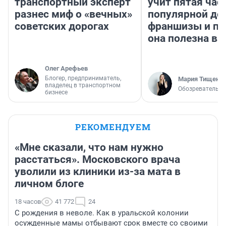
транспортный эксперт
учит пятая час
разнес миф о «вечных»
популярной де
советских дорогах
франшизы и п
она полезна в
Олег Арефьев
Блогер, предприниматель,
Мария Тищенк
владелец в транспортном
Обозреватель
бизнесе
РЕКОМЕНДУЕМ
«Мне сказали, что нам нужно
расстаться». Московского врача
уволили из клиники из-за мата в
личном блоге
18 часов
41 772
24
С рождения в неволе. Как в уральской колонии
осужденные мамы отбывают срок вместе со своими