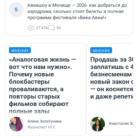
Авиашоу в Мочище — 2026: как добраться до
5
аэродрома, сколько стоят билеты и полная
программа фестиваля «Вива Авиа!»
27 474
50
МНЕНИЕ
МНЕНИЕ
«Аналоговая жизнь —
Продашь за 300
вот что нам нужно».
заплатишь с 40
Почему новые
бизнесменам г
блокбастеры
новый закон о 
проваливаются, а
— он коснется 
повторы старых
и даже репети
фильмов собирают
полные залы
Алёна Золотухина
Анастасия Зав
Журналист НГС