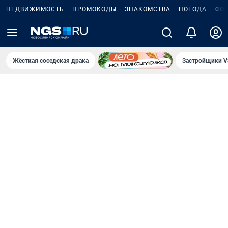
НЕДВИЖИМОСТЬ
ПРОМОКОДЫ
ЗНАКОМСТВА
ПОГОДА
ФО
Жёсткая соседская драка
Застройщики V