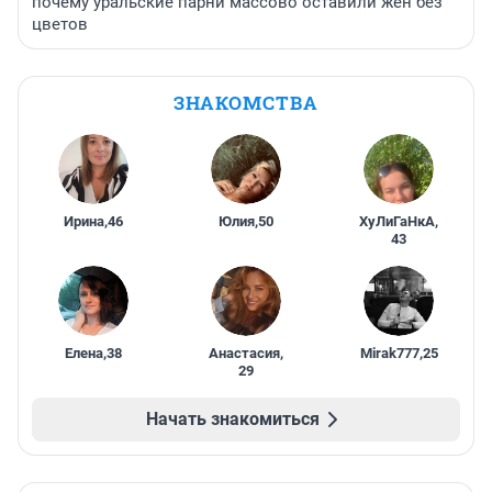
почему уральские парни массово оставили жен без
цветов
ЗНАКОМСТВА
Ирина
,
46
Юлия
,
50
ХуЛиГаНкА
,
43
Елена
,
38
Анастасия
,
Mirak777
,
25
29
Начать знакомиться