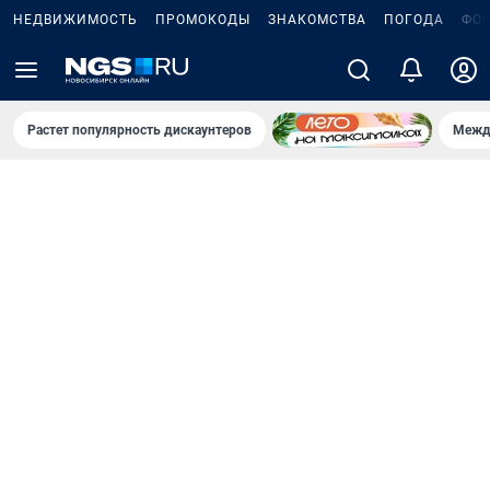
НЕДВИЖИМОСТЬ
ПРОМОКОДЫ
ЗНАКОМСТВА
ПОГОДА
ФО
Растет популярность дискаунтеров
Межд