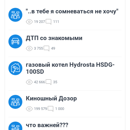
"..в тебе я сомневаться не хочу"
19 207
111
ДТП со знакомыми
3 755
49
газовый котел Hydrosta HSDG-
100SD
42 666
35
Киношный Дозор
199 579
1 000
что важней???