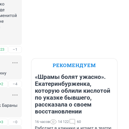
ко 
де 
менитой 
е 
 
+23
–1
РЕКОМЕНДУЕМ
ину
«Шрамы болят ужасно».
Екатеринбурженка,
+2
–4
которую облили кислотой
по указке бывшего,
рассказала о своем
к Бараны 
восстановлении
16 часов
14 122
60
+3
–0
Работает в клинике и играет в театре