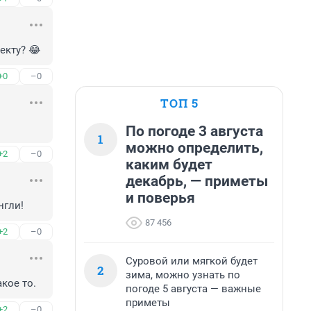
екту? 😂
+0
–0
ТОП 5
По погоде 3 августа
1
можно определить,
+2
–0
каким будет
декабрь, — приметы
и поверья
нгли!
87 456
+2
–0
Суровой или мягкой будет
2
зима, можно узнать по
кое то.
погоде 5 августа — важные
приметы
+2
–0