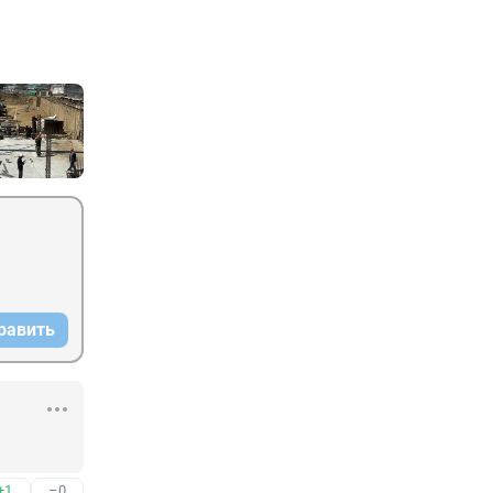
равить
+1
–0