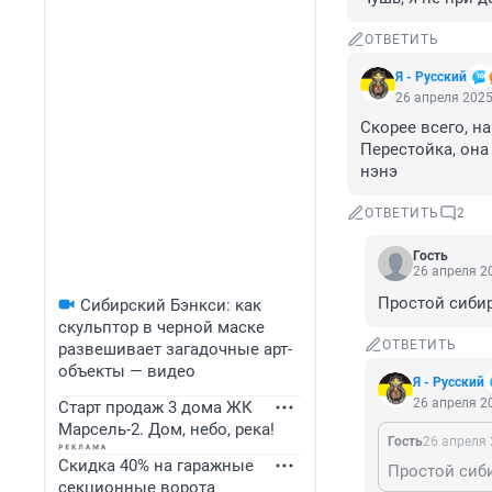
ОТВЕТИТЬ
Я - Русский
26 апреля 2025
Скорее всего, на
Перестойка, она 
нэнэ
ОТВЕТИТЬ
2
Гость
26 апреля 20
Простой сибир
Сибирский Бэнкси: как
скульптор в черной маске
ОТВЕТИТЬ
развешивает загадочные арт-
объекты — видео
Я - Русский
26 апреля 20
Старт продаж 3 дома ЖК
Марсель-2. Дом, небо, река!
Гость
26 апреля 
Скидка 40% на гаражные
Простой сиби
секционные ворота