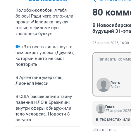
ПЕРЕЙТИ К ПУ
80 комм
Колобок-колобок, я тебя
боюсь! Ради чего отложили
прокат «Человека-паука» —
В Новосибирске
отзыв о фильме про
будущий 31-эт
«человека-булку»
26 апреля 2025, 16:30
«Это всего лишь шоу»: в
чем секрет успеха «Друзей»,
который никто не смог
повторить
В Аргентине умер отец
Лионеля Месси
Гость
Войти
В США рассекретили тайну
падения НЛО в Бразилии:
Гость
внутри сферы обнаружили
27 апреля 2025
тело человека. Новости 8
в тех местах или
августа
ОТВЕТИТЬ