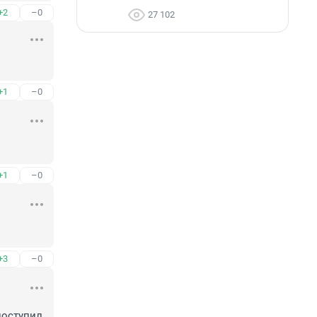
+2
–0
27 102
+1
–0
+1
–0
+3
–0
поступил