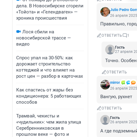
дела. В Новосибирске сгорели
Julio Pedro Go
«Тойота» и «Гелендваген» —
26 апреля 2025
хроника происшествия
Правильно, горо
Лося сбили на
ОТВЕТИТЬ
1
новосибирской трассе —
видео
Гость
27 апреля 20
Спрос упал на 30-50%: как
Точно. Особен
дорожает строительство
коттеджей и что влияет на
ОТВЕТИТЬ
рост цен — разбор в карточках
mirror
26 апреля 2025
Как спастись от жары без
кондиционера: 5 работающих
Вангую, рухнет
способов
ОТВЕТИТЬ
Трамвай, чекисты и
Гость
«чудильник»: чем жила улица
26 апреля 2025
Серебренниковская в
А где подземный
прошлом веке — фото и