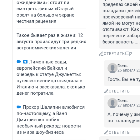
ожиданиями»: стоит ли
пределах своей 
смотреть фильм «Старый
позадавит детей
орел» на большом экране —
прокурорский на
честная рецензия
ямой не могут н
отстаивают. Как
Такое бывает раз в жизни: 12
перенести забор 
августа произойдут три редких
безопасность ....
астрономических явления
ОТВЕТИТЬ
2
Лимонные сады,
Гость
европейский Байкал и
26 апреля 20
очередь к статуе Джульетты:
Гость, Вы не 
путешественница съездила в
Италию и рассказала, сколько
ОТВЕТИТЬ
денег потратила
Гость
27 апреля 20
Прохор Шаляпин влюбился
по-настоящему, а Ваня
А, почему у ж
Дмитриенко побил
по гололеду 
необычный рекорд: новости
из мира шоу-бизнеса
ОТВЕТИТЬ