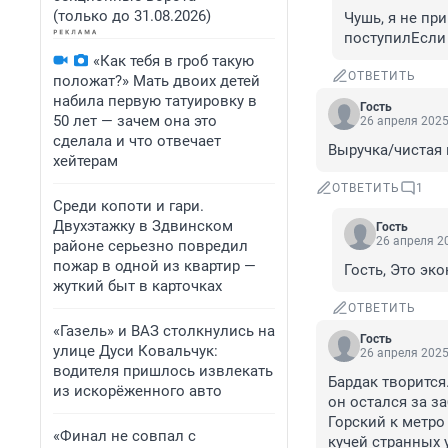
(только до 31.08.2026)
Чушь, я не при
поступилЕсли
«Как тебя в гроб такую
ОТВЕТИТЬ
положат?» Мать двоих детей
набила первую татуировку в
Гость
50 лет — зачем она это
26 апреля 2025
сделала и что отвечает
Выручка/чистая 
хейтерам
ОТВЕТИТЬ
1
Среди копоти и гари.
Двухэтажку в Здвинском
Гость
26 апреля 20
районе серьезно повредил
пожар в одной из квартир —
Гость, Это эк
жуткий быт в карточках
ОТВЕТИТЬ
«Газель» и ВАЗ столкнулись на
Гость
улице Дуси Ковальчук:
26 апреля 2025
водителя пришлось извлекать
Бардак творится
из искорёженного авто
он остался за за
Горский к метро 
«Финал не совпал с
кучей странных 