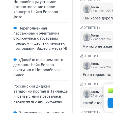
Новосибирцы устроили
столпотворение после
Гость
27 апреля 2025
концерта Найка Борзова —
фото
Там через дорог
Переполненная
ОТВЕТИТЬ
пассажирами электричка
Гость
столкнулась с грузовым
27 апреля 2025
поездом — десятки человек
А никто не замет
пострадали. Видео с места ЧП
ОТВЕТИТЬ
«Давайте вызовем этого
Гость
демона»: Найк Борзов
27 апреля 2025
выступил в Новосибирске —
Его в городе то
видео
ОТВЕТИТЬ
Российский диджей
загадочно пропал в Таиланде
Гость
27 апреля 2025
— связь с ним прервалась
накануне его дня рождения
какой отель? та
От пожара до уголовного
ОТВЕТИТЬ