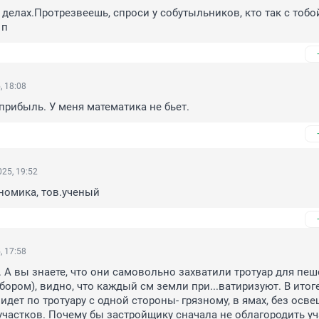
 делах.Протрезвеешь, спроси у собутыльников, кто так с тобой
 п
, 18:08
прибыль. У меня математика не бьет.
25, 19:52
ономика, тов.ученый
, 17:58
. А вы знаете, что они самовольно захватили тротуар для пеше
бором), видно, что каждый см земли при...ватиризуют. В итоге
идет по тротуару с одной стороны- грязному, в ямах, без освещ
участков. Почему бы застройщику сначала не облагородить уча