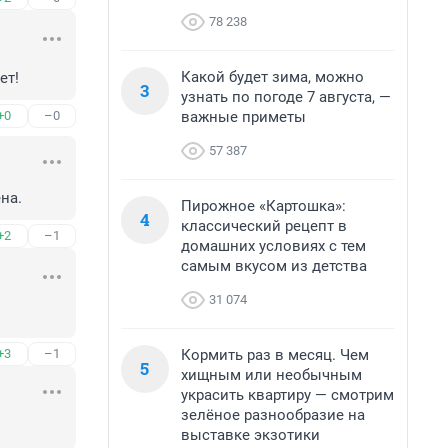
78 238
Какой будет зима, можно
ет!
3
узнать по погоде 7 августа, —
важные приметы
+0
–0
57 387
на.
Пирожное «Картошка»:
4
классический рецепт в
+2
–1
домашних условиях с тем
самым вкусом из детства
31 074
Кормить раз в месяц. Чем
+3
–1
5
хищным или необычным
украсить квартиру — смотрим
зелёное разнообразие на
выставке экзотики