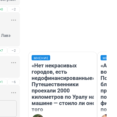
+0
–2
 Лавэ 
+7
–2
МНЕНИЕ
МНЕНИ
«Нет некрасивых
«Анал
городов, есть
вот ч
недофинансированные».
Почем
+1
–6
Путешественники
блокб
проехали 2000
прова
километров по Уралу на
повто
машине — стоило ли оно
фильм
того
полны