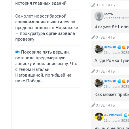
история главных зданий
ОТВЕТИТЬ
Гость
Самолет новосибирской
26 апреля 2025
авиакомпании выкатился за
Это уже КРТ или
пределы полосы в Норильске
— прокуратура организовала
ОТВЕТИТЬ
проверку
ВспыЖ
Покорила пять вершин,
26 апреля 2025
оставила предсмертную
А где Ромка Туз
записку и послание сыну. Что
с телом Натальи
ОТВЕТИТЬ
Наговициной, погибшей на
пике Победы
ВспыЖ
26 апреля 2025
Как может приб
ОТВЕТИТЬ
Я - Русский
26 апреля 2025
Чушь, я не при 