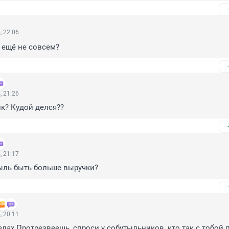
, 22:06
 ещё не совсем?
, 21:26
ик? Кудой делся??
, 21:17
ыль быть больше выручки?
, 20:11
делах.Протрезвеешь, спроси у собутыльников, кто так с тобой 