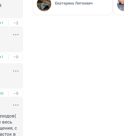
Екатерина Литкевич
 
+1
–2
+1
–0
+0
–0
ходов( 
 весь 
ения, с 
сток в 