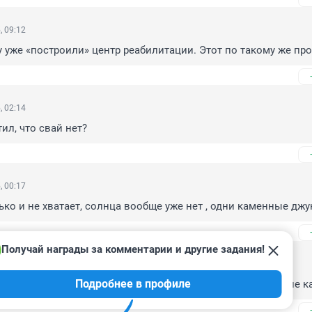
, 09:12
у уже «построили» центр реабилитации. Этот по такому же про
, 02:14
ил, что свай нет?
, 00:17
лько и не хватает, солнца вообще уже нет , одни каменные джу
Получай награды за комментарии и другие задания!
, 00:09
Подробнее в профиле
м припарковаться уже можно только на телецентре, безумие ка