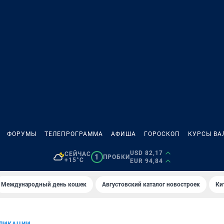
ФОРУМЫ
ТЕЛЕПРОГРАММА
АФИША
ГОРОСКОП
КУРСЫ ВА
USD 82,17
СЕЙЧАС
1
ПРОБКИ
+15°C
EUR 94,84
Международный день кошек
Августовский каталог новостроек
Ки