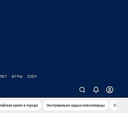
ЛЮТ
ИГРЫ
ZODY
тайская кухня в городе
Экстремально худые новосибирцы
Старт те