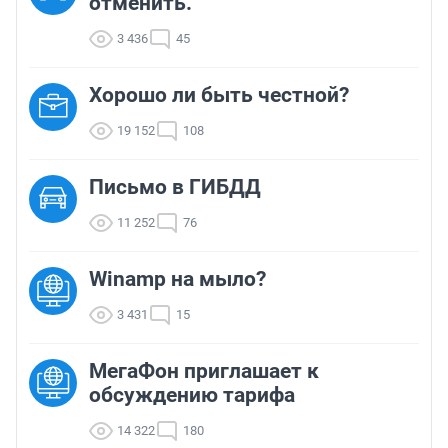
отменить.
3 436
45
Хорошо ли быть честной?
19 152
108
Письмо в ГИБДД
11 252
76
Winamp на мыло?
3 431
15
МегаФон приглашает к
обсуждению тарифа
14 322
180