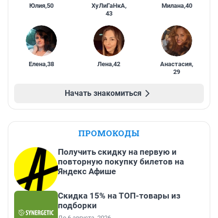
Юлия
,
50
ХуЛиГаНкА
,
Милана
,
40
43
Елена
,
38
Лена
,
42
Анастасия
,
29
Начать знакомиться
ПРОМОКОДЫ
Получить скидку на первую и
повторную покупку билетов на
Яндекс Афише
Скидка 15% на ТОП-товары из
подборки
До 6 августа, 2026