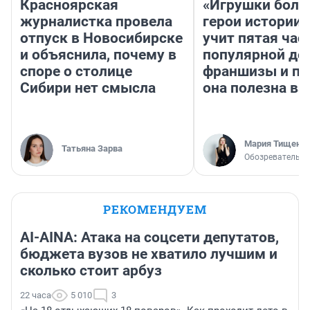
Красноярская
«Игрушки боль
журналистка провела
герои истории»
отпуск в Новосибирске
учит пятая час
и объяснила, почему в
популярной де
споре о столице
франшизы и п
Сибири нет смысла
она полезна в
Мария Тищенк
Татьяна Зарва
Обозреватель
РЕКОМЕНДУЕМ
AI-AINA: Атака на соцсети депутатов,
бюджета вузов не хватило лучшим и
сколько стоит арбуз
22 часа
5 010
3