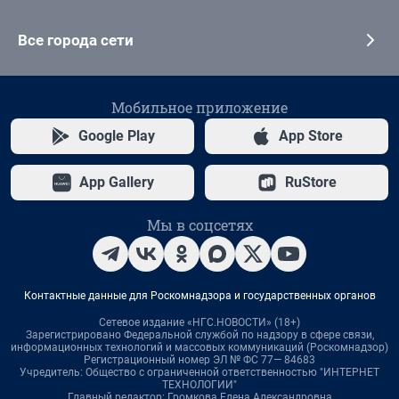
Все города сети
Мобильное приложение
Google Play
App Store
App Gallery
RuStore
Мы в соцсетях
Контактные данные для Роскомнадзора и государственных органов
Сетевое издание «НГС.НОВОСТИ» (18+)
Зарегистрировано Федеральной службой по надзору в сфере связи,
информационных технологий и массовых коммуникаций (Роскомнадзор)
Регистрационный номер ЭЛ № ФС 77— 84683
Учредитель: Общество с ограниченной ответственностью "ИНТЕРНЕТ
ТЕХНОЛОГИИ"
Главный редактор: Громкова Елена Александровна