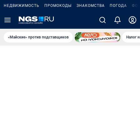
НЕДВИЖИМОСТЬ
ПРОМОКОДЫ
ЗНАКОМСТВА
ПОГОДА
ФО
«Майские» против подставщиков
Налог 