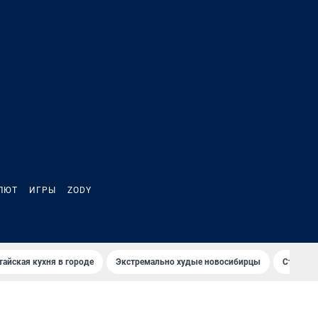
ЛЮТ
ИГРЫ
ZODY
тайская кухня в городе
Экстремально худые новосибирцы
Старт те