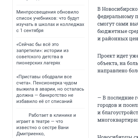
В Новосибирско
Минпросвещения обновило
федеральному п
список учебников: что будут
смогут сами выб
изучать в школах и колледжах
с 1 сентября
бюджетные средс
и районных цен
«Сейчас бы всё это
запретили»: истории из
Проект идет уже
советского детства в
объекта, на бо
пионерских лагерях
направлено боле
«Приставы ободрали все
счета». Пенсионерка чудом
выжила в аварии, но осталась
должна — банкротство не
— В последние 
избавило её от списаний
городов и посел
и благоустройст
Работает в клинике и
многоквартирны
играет в театре — что
известно о сестре Вани
Дмитриенко,
Новосибирцы смо