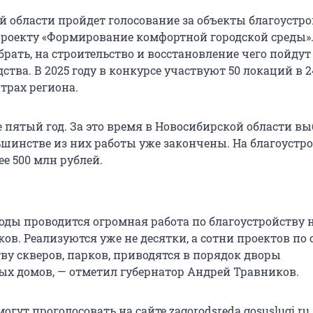
й области пройдет голосование за объекты благоустро
роекту «Формирование комфортной городской среды»
рать, на строительство и восстановление чего пойдут
тва. В 2025 году в конкурсе участвуют 50 локаций в 2
трах региона.
 пятый год. За это время в Новосибирской области вы
льшинстве из них работы уже закончены. На благоустр
е 500 млн рублей.
годы проводится огромная работа по благоустройству
ков. Реализуются уже не десятки, а сотни проектов по
ву скверов, парков, приводятся в порядок дворы
х домов, — отметил губернатор Андрей Травников.
гут проголосовать на сайте zagorodsreda.gosuslugi.ru,