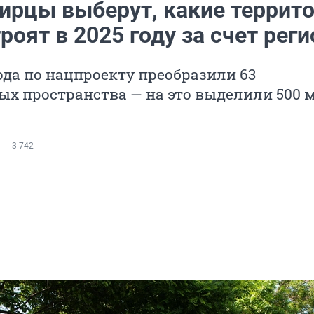
ирцы выберут, какие террит
роят в 2025 году за счет реги
ода по нацпроекту преобразили 63
х пространства — на это выделили 500 
3 742