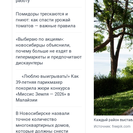
работу
Помидоры трескаются и
гниют: как спасти урожай
томатов — важные правила
«Выбираю по акциям»:
новосибирцы объяснили,
почему больше не ездят в
гипермаркеты и предпочитают
дискаунтеры
«Люблю выигрывать!» Как
39-летняя парикмахер
покорила жюри конкурса
«Миссис Земля — 2026» в
Малайзии
В Новосибирске назвали
точное количество
Каждый район выставл
многоквартирных домов,
Источник: 
freepik.com
которые должны снести