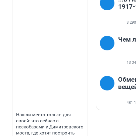
1917-
3 290
Чем л
13 0
Обмен
вещей
481 
Нашли место только для
своей: что сейчас с
пескобазами у Димитровского
моста, где хотят построить