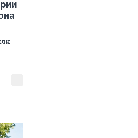
ории
она
млн