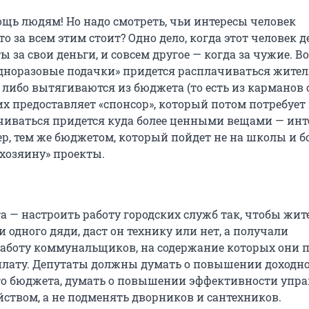
ощь людям! Но надо смотреть, чьи интересы человек
то за всем этим стоит? Одно дело, когда этот человек д
ы за свои деньги, и совсем другое — когда за чужие. В
«одноразовые подачки» придется расплачиваться жител
х либо вытягиваются из бюджета (то есть из карманов
их предоставляет «спонсор», который потом потребует
ачиваться придется куда более ценными вещами — ин
р, тем же бюджетом, который пойдет не на школы и 
«хозяину» проекты.
а — настроить работу городских служб так, чтобы жит
и одного дяди, даст он технику или нет, а получали
аботу коммунальщиков, на содержание которых они 
плату. Депутаты должны думать о повышении доходн
о бюджета, думать о повышении эффективности упр
йством, а не подменять дворников и сантехников.