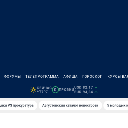
ФОРУМЫ
ТЕЛЕПРОГРАММА
АФИША
ГОРОСКОП
КУРСЫ ВА
USD 82,17
СЕЙЧАС
0
ПРОБКИ
+13°C
EUR 94,84
ики VS прокуратура
Августовский каталог новостроек
5 молодых н