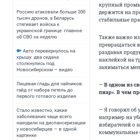
крупный промы
держится на пр
Россию атаковали больше 200
тысяч дронов, а Беларусь
стабильные пра
стягивает войска к
украинской границе: главное
Также важно из
об СВО за неделю
превращаться 
Авто перевернулось на
раздавая проду
крышу: два седана
наклейкой на тр
столкнулись под
заниматься мел
Новосибирском — видео
Лицевая гладь для чайников:
—
В одном из с
гайд от набора петель до
пиар». В чем п
первого готового изделия
— Я говорил об 
Стало известно, какие
заболевания чаще всего
например на уб
находили на диспансеризации
избирателей о 
у новосибирцев — в одной
коммунальные с
картинке