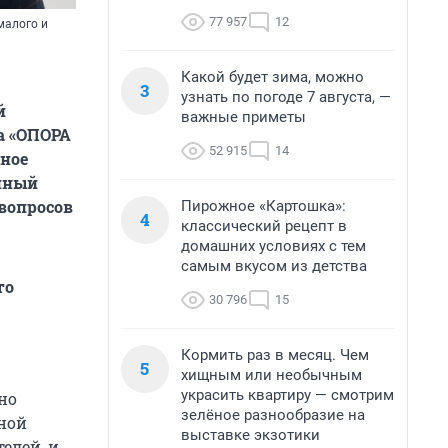
77 957
12
малого и
Какой будет зима, можно
3
узнать по погоде 7 августа, —
й
важные приметы
а «ОПОРА
52 915
14
ное
енный
вопросов
Пирожное «Картошка»:
4
классический рецепт в
домашних условиях с тем
самым вкусом из детства
то
30 796
15
Кормить раз в месяц. Чем
5
хищным или необычным
украсить квартиру — смотрим
но
зелёное разнообразие на
нной
выставке экзотики
елей, и