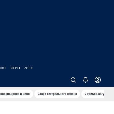
ЛЮТ
ИГРЫ
ZODY
овосибирцев в кино
Старт театрального сезона
7 грибов августа