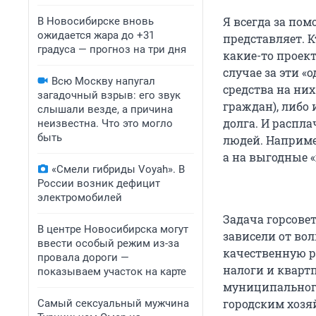
Я всегда за пом
В Новосибирске вновь
ожидается жара до +31
представляет. К
градуса — прогноз на три дня
какие-то проект
случае за эти 
Всю Москву напугал
средства на ни
загадочный взрыв: его звук
граждан), либо 
слышали везде, а причина
долга. И распл
неизвестна. Что это могло
быть
людей. Наприме
а на выгодные 
«Смели гибриды Voyah». В
России возник дефицит
электромобилей
Задача горсовет
В центре Новосибирска могут
зависели от вол
ввести особый режим из-за
качественную р
провала дороги —
налоги и кварт
показываем участок на карте
муниципальног
городским хозя
Самый сексуальный мужчина