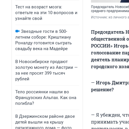
Тест на возраст мозга:
Председатель Новосиб
среднего предприним
ответьте на эти 10 вопросов и
Источник: 
из личного 
узнайте свой
Звездные гости в 500-
Председатель Н
летнем соборе: Криштиану
общественной 
Роналду готовится сыграть
РОССИИ» Игорь
свадьбу века на Мадейре
голосование па
деятель планир
В Новосибирске продают
городского хоз
золотую монету из Австрии —
за нее просят 399 тысяч
рублей
—
Игорь Дмитри
решение?
Тело россиянки нашли во
Французских Альпах. Как она
погибла?
— Я убежден, ч
В Дзержинском районе двое
принимать участ
детей вышли на крышу
пятиэтажного дома — фото
деятельности, в