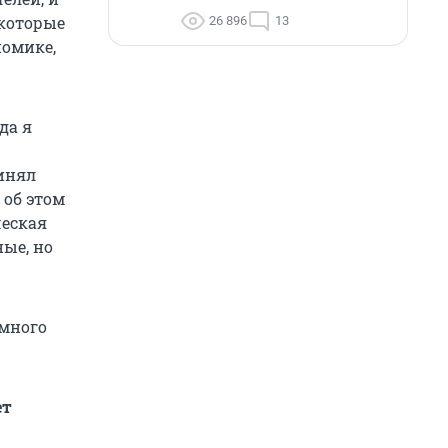
 которые
26 896
13
номике,
да я
инял
 об этом
ческая
ные, но
 много
ет