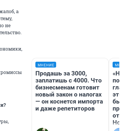
жалоб, а
тему,
но не
тельство.
кономики,
МНЕНИЕ
МНЕНИ
мпромиссы
Продашь за 3000,
«Нико
заплатишь с 4000. Что
побед
бизнесменам готовит
главн
новый закон о налогах
этого
— он коснется импорта
бьет 
ми?
и даже репетиторов
прока
отзыв
уры,
Нолан