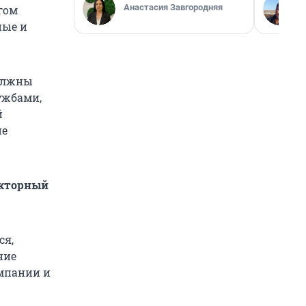
Анастасия Завгородняя
гом
ные и
должны
ужбами,
й
не
акторный
ся,
ние
омпании и