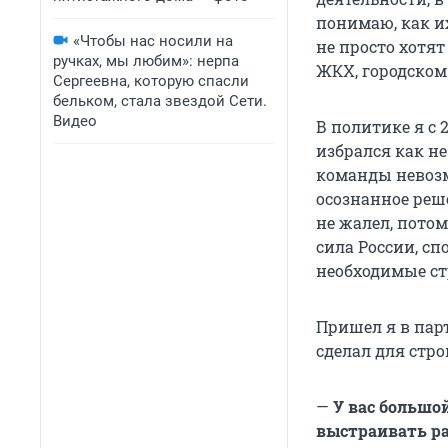
понимаю, как и
«Чтобы нас носили на
не просто хотят
ручках, мы любим»: нерпа
ЖКХ, городском
Сергеевна, которую спасли
бельком, стала звездой Сети.
Видео
В политике я с 
избрался как не
команды невозм
осознанное реш
не жалел, пото
сила России, сп
необходимые ст
Пришел я в пар
сделал для стро
—
У вас большой
выстраивать ра