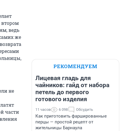
елает
о втором
ям, ведь
 самих же
 возврата
тересами
больницы,
РЕКОМЕНДУЕМ
Лицевая гладь для
чайников: гайд от набора
ели не
петель до первого
готового изделия
платят
11 часов
6 098
Обсудить
ой части
Как приготовить фаршированные
авления
перцы — простой рецепт от
жительницы Барнаула