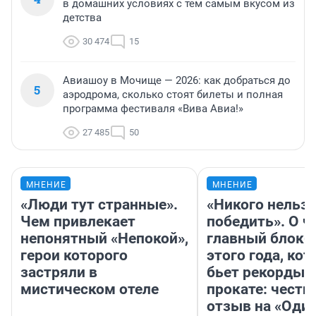
в домашних условиях с тем самым вкусом из
детства
30 474
15
Авиашоу в Мочище — 2026: как добраться до
5
аэродрома, сколько стоят билеты и полная
программа фестиваля «Вива Авиа!»
27 485
50
МНЕНИЕ
МНЕНИЕ
«Люди тут странные».
«Никого нельз
Чем привлекает
победить». О ч
непонятный «Непокой»,
главный блокб
герои которого
этого года, ко
застряли в
бьет рекорды 
мистическом отеле
прокате: честн
отзыв на «Оди