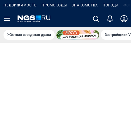
НЕДВИЖИМОСТЬ
ПРОМОКОДЫ
ЗНАКОМСТВА
ПОГОДА
ФО
Жёсткая соседская драка
Застройщики V