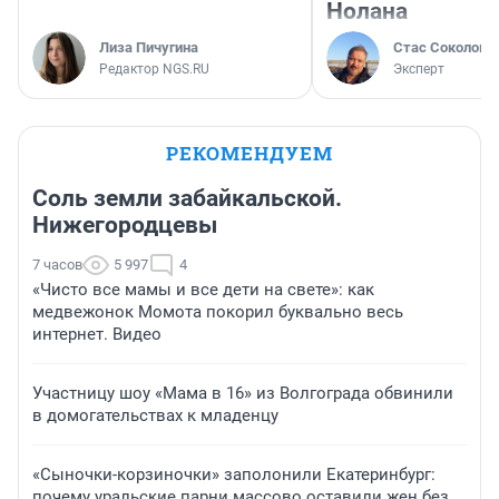
Нолана
Лиза Пичугина
Стас Соколов
Редактор NGS.RU
Эксперт
РЕКОМЕНДУЕМ
Соль земли забайкальской.
Нижегородцевы
7 часов
5 997
4
«Чисто все мамы и все дети на свете»: как
медвежонок Момота покорил буквально весь
интернет. Видео
Участницу шоу «Мама в 16» из Волгограда обвинили
в домогательствах к младенцу
«Сыночки-корзиночки» заполонили Екатеринбург:
почему уральские парни массово оставили жен без