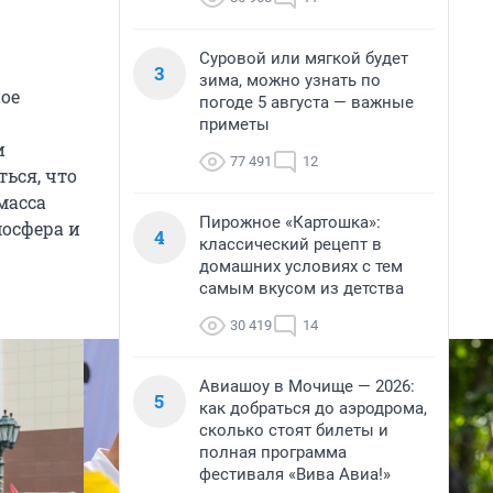
Суровой или мягкой будет
3
зима, можно узнать по
ное
погоде 5 августа — важные
приметы
и
77 491
12
ься, что
масса
Пирожное «Картошка»:
осфера и
4
классический рецепт в
домашних условиях с тем
самым вкусом из детства
30 419
14
Авиашоу в Мочище — 2026:
5
как добраться до аэродрома,
сколько стоят билеты и
полная программа
фестиваля «Вива Авиа!»