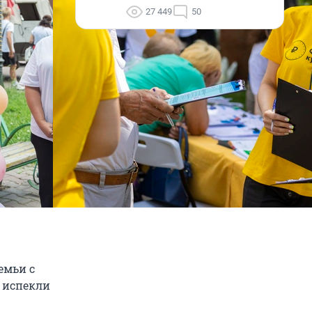
27 449
50
емьи с
 испекли