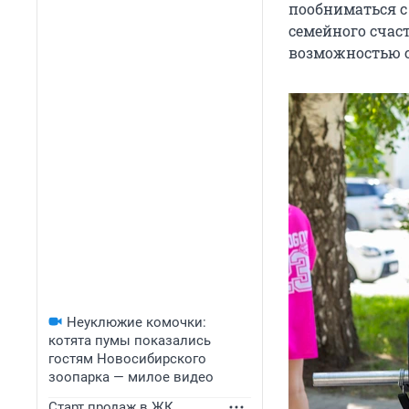
пообниматься 
семейного счас
возможностью с
Неуклюжие комочки:
котята пумы показались
гостям Новосибирского
зоопарка — милое видео
Старт продаж в ЖК