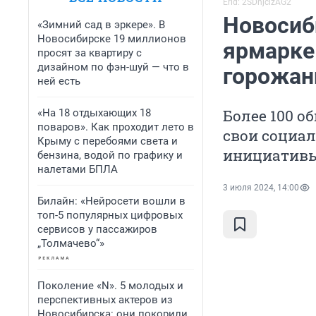
Erid: 2SDnjcizAG2
Новосиб
«Зимний сад в эркере». В
Новосибирске 19 миллионов
ярмарке
просят за квартиру с
дизайном по фэн-шуй — что в
горожан
ней есть
Более 100 
«На 18 отдыхающих 18
поваров». Как проходит лето в
свои социал
Крыму с перебоями света и
инициатив
бензина, водой по графику и
налетами БПЛА
3 июля 2024, 14:00
Билайн: «Нейросети вошли в
топ-5 популярных цифровых
сервисов у пассажиров
„Толмачево“»
Поколение «N». 5 молодых и
перспективных актеров из
Новосибирска: они покорили