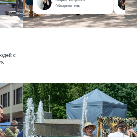
Обозреватель
юдей с
ть