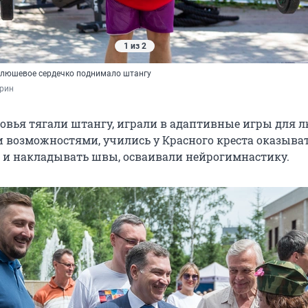
1 из 2
плюшевое сердечко поднимало штангу
трин
ровья тягали штангу, играли в адаптивные игры для л
возможностями, учились у Красного креста оказыва
и накладывать швы, осваивали нейрогимнастику.