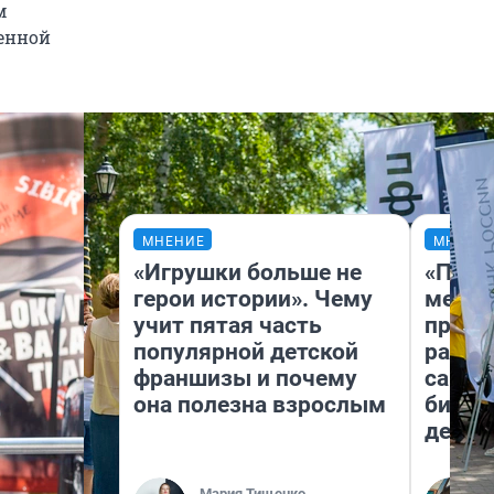
м
енной
МНЕНИЕ
МНЕНИ
«Игрушки больше не
«Поку
герои истории». Чему
мешке
учит пятая часть
предп
популярной детской
расска
франшизы и почему
самом
она полезна взрослым
бизне
дешев
Мария Тищенко