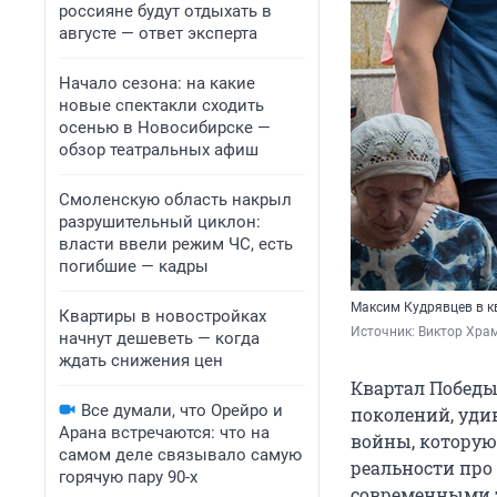
россияне будут отдыхать в
августе — ответ эксперта
Начало сезона: на какие
новые спектакли сходить
осенью в Новосибирске —
обзор театральных афиш
Смоленскую область накрыл
разрушительный циклон:
власти ввели режим ЧС, есть
погибшие — кадры
Максим Кудрявцев в к
Квартиры в новостройках
Источник: 
Виктор Хра
начнут дешеветь — когда
ждать снижения цен
Квартал Победы
Все думали, что Орейро и
поколений, уди
Арана встречаются: что на
войны, которую
самом деле связывало самую
реальности про
горячую пару 90-х
современными т