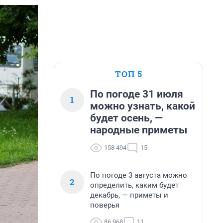
ТОП 5
По погоде 31 июля
1
можно узнать, какой
будет осень, —
народные приметы
158 494
15
По погоде 3 августа можно
2
определить, каким будет
декабрь, — приметы и
поверья
86 968
11