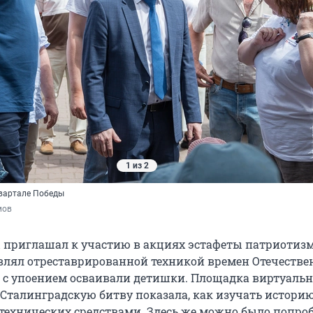
1 из 2
вартале Победы
мов
 приглашал к участию в акциях эстафеты патриотиз
влял отреставрированной техникой времен Отечестве
 с упоением осваивали детишки. Площадка виртуаль
 Сталинградскую битву показала, как изучать истори
ехнических средствами. Здесь же можно было попро