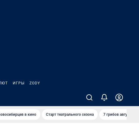
ЛЮТ
ИГРЫ
ZODY
овосибирцев в кино
Старт театрального сезона
7 грибов августа