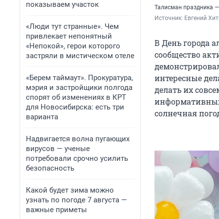
показываем участок
Талисман праздника —
Источник: 
Евгений Хи
«Люди тут странные». Чем
привлекает непонятный
В День города 
«Непокой», герои которого
сообщество акт
застряли в мистическом отеле
демонстрировал
интересные дел
«Берем таймаут». Прокуратура,
мэрия и застройщики полгода
делать их совсе
спорят об изменениях в КРТ
информативных 
для Новосибирска: есть три
солнечная погод
варианта
Надвигается волна пугающих
вирусов — ученые
потребовали срочно усилить
безопасность
Какой будет зима можно
узнать по погоде 7 августа —
важные приметы