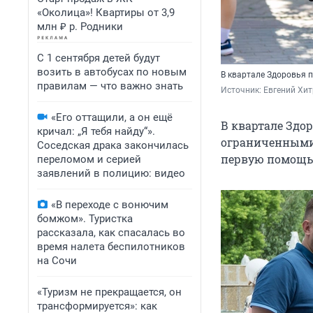
«Околица»! Квартиры от 3,9
млн ₽ р. Родники
С 1 сентября детей будут
возить в автобусах по новым
В квартале Здоровья 
правилам — что важно знать
Источник: 
Евгений Хи
«Его оттащили, а он ещё
В квартале Здо
кричал: „Я тебя найду“».
ограниченными 
Соседская драка закончилась
первую помощь 
переломом и серией
заявлений в полицию: видео
«В переходе с вонючим
бомжом». Туристка
рассказала, как спасалась во
время налета беспилотников
на Сочи
«Туризм не прекращается, он
трансформируется»: как