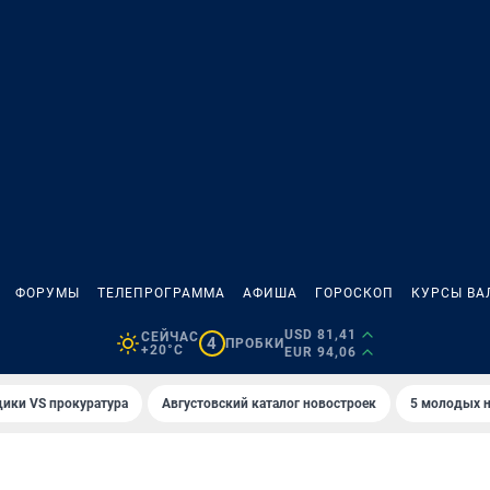
ФОРУМЫ
ТЕЛЕПРОГРАММА
АФИША
ГОРОСКОП
КУРСЫ ВА
USD 81,41
СЕЙЧАС
4
ПРОБКИ
+20°C
EUR 94,06
ики VS прокуратура
Августовский каталог новостроек
5 молодых н