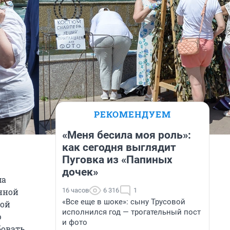
РЕКОМЕНДУЕМ
«Меня бесила моя роль»:
как сегодня выглядит
Пуговка из «Папиных
дочек»
ма
16 часов
6 316
1
нной
«Все еще в шоке»: сыну Трусовой
ной
исполнился год — трогательный пост
ю
и фото
бовать