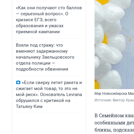
«Как они получают сто баллов
— серьезный вопрос». О
кризисе ЕГЭ, всего
образования и ужасах
приемной кампании
Взяли под стражу: что
вменяют задержанному
начальнику Заельцовского
отдела полиции —
подробности обвинения
«Если сверху летит ракета и
сжигает мой товар, то это не
Мэр Новосибирска Ма
мой риск». Основатель Levrana
обрушился с критикой на
Источник: 
Виктор Хра
Татьяну Ким
В Семейном ква
особенными дет
блины, подсказ