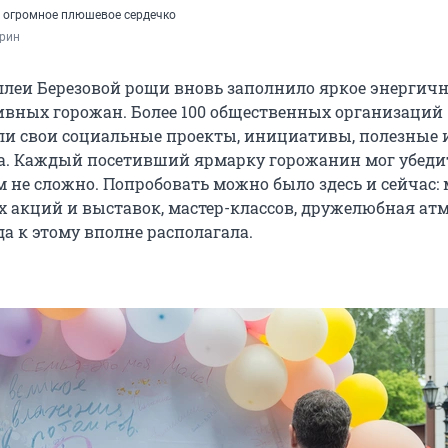
 огромное плюшевое сердечко
трин
аллеи Березовой рощи вновь заполнило яркое энергич
ивных горожан. Более 100 общественных организаций
и свои социальные проекты, инициативы, полезные 
а. Каждый посетивший ярмарку горожанин мог убедит
м не сложно. Попробовать можно было здесь и сейчас: 
акций и выставок, мастер-классов, дружелюбная атм
а к этому вполне располагала.