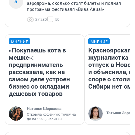
5
аэродрома, сколько стоят билеты и полная
программа фестиваля «Вива Авиа!»
27 280
50
МНЕНИЕ
МНЕНИЕ
«Покупаешь кота в
Красноярская
мешке»:
журналистка п
предприниматель
отпуск в Ново
рассказала, как на
и объяснила, п
самом деле устроен
споре о столиц
бизнес со складами
Сибири нет см
дешевых товаров
Наталья Шорохова
Татьяна Зарва
Открыла кофейную точку на
деньги соцразвития