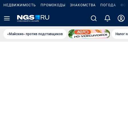
НЕДВИЖИМОСТЬ
ПРОМОКОДЫ
ЗНАКОМСТВА
ПОГОДА
ФО
«Майские» против подставщиков
Налог 