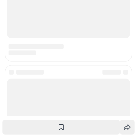
Наши награды
Наши вакансии
Техподдержка
Предвыборная агитация
Статистика канала в MAX
Все города сети
Мобильное приложение
Google Play
App Store
App Gallery
RuStore