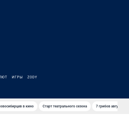
ЛЮТ
ИГРЫ
ZODY
овосибирцев в кино
Старт театрального сезона
7 грибов августа