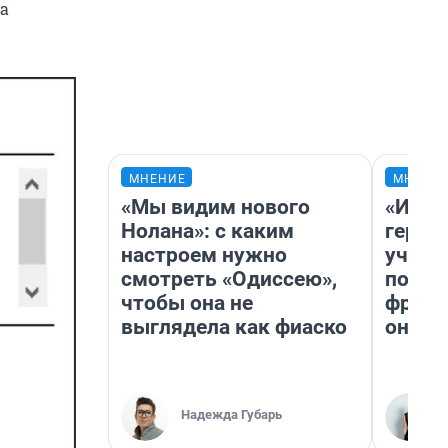
 а
МНЕНИЕ
МНЕНИ
«Мы видим нового
«Игру
Нолана»: с каким
герои
настроем нужно
учит 
смотреть «Одиссею»,
попул
чтобы она не
франш
выглядела как фиаско
она п
Надежда Губарь