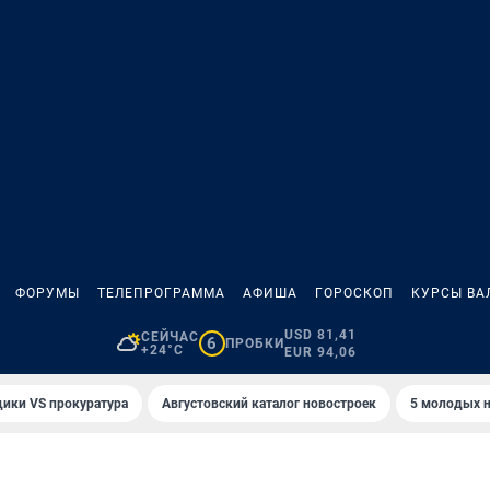
ФОРУМЫ
ТЕЛЕПРОГРАММА
АФИША
ГОРОСКОП
КУРСЫ ВА
USD 81,41
СЕЙЧАС
6
ПРОБКИ
+24°C
EUR 94,06
ики VS прокуратура
Августовский каталог новостроек
5 молодых н