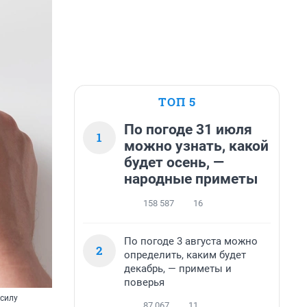
ТОП 5
По погоде 31 июля
1
можно узнать, какой
будет осень, —
народные приметы
158 587
16
По погоде 3 августа можно
2
определить, каким будет
декабрь, — приметы и
поверья
 силу
87 067
11