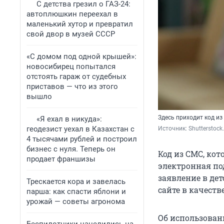
С детства грезил о ГАЗ-24:
автоплюшкин переехал в
маленький хутор и превратил
свой двор в музей СССР
«С домом под одной крышей»:
новосибирец попытался
отстоять гараж от судебных
приставов — что из этого
вышло
Здесь приходит код из
«Я ехал в никуда»:
геодезист уехал в Казахстан с
Источник: 
Shutterstoc
4 тысячами рублей и построил
бизнес с нуля. Теперь он
Код из СМС, кот
продает франшизы
электронная под
заявление в дет
Трескается кора и завелась
сайте в качест
парша: как спасти яблони и
урожай — советы агронома
Об использован