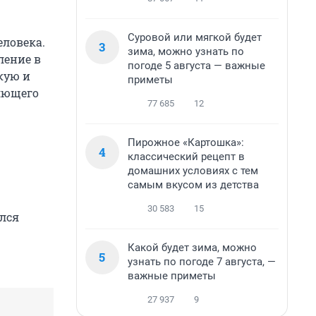
Суровой или мягкой будет
еловека.
3
зима, можно узнать по
ление в
погоде 5 августа — важные
кую и
приметы
ряющего
77 685
12
Пирожное «Картошка»:
4
классический рецепт в
домашних условиях с тем
самым вкусом из детства
30 583
15
ался
Какой будет зима, можно
5
узнать по погоде 7 августа, —
важные приметы
27 937
9