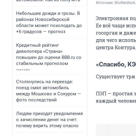
Источник: 
Shutterstoc
Небольшие дожди и грозы. В
Электронная по
районах Новосибирской
Ее всё чаще исп
области может похолодать до
+6 градусов — прогноз
госорган и даже
для чего испол
Кредитный рейтинг
центра Контура
девелопера «Страна»
повышен до оценки BBB.ru со
стабильным прогнозом
«Спасибо, К
Существует три
Столкнулись на переезде:
поезд смял автомобиль
ПЭП — простая э
между Мошково и Сокуром —
фото последствий
каждый человек
Людям приходят уведомления
о зачислении денег на счет:
почему верить этому опасно