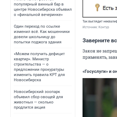
популярный винный бар в
центре Новосибирска объявил
о «финальной вечеринке»
Так выглядит неквал
Один переход по ссылке
Источник: 
Контур
изменил всё. Как мошенники
довели школьницу до
Заверните вс
попытки поджога здания
Закон не запре
«Можем получить дефицит
применять, зави
квартир». Министр
строительства — о
предложении прокуратуры
«Госуслуги» и 
изменить правила КРТ для
Новосибирска
Новосибирский зоопарк
объявил сбор овощей для
животных — сколько
продлится акция