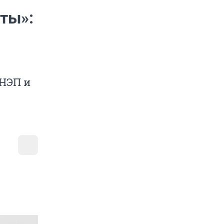
оты»:
 НЭП и