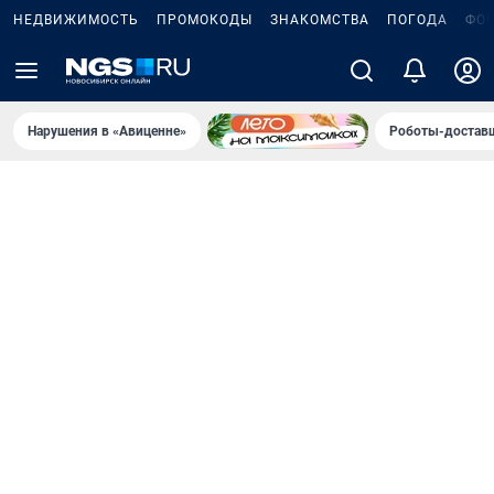
НЕДВИЖИМОСТЬ
ПРОМОКОДЫ
ЗНАКОМСТВА
ПОГОДА
ФО
Нарушения в «Авиценне»
Роботы-доставщ