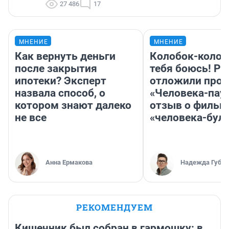
27 486
17
МНЕНИЕ
МНЕНИЕ
Как вернуть деньги
Колобок-колобо
после закрытия
тебя боюсь! Ра
ипотеки? Эксперт
отложили прок
назвала способ, о
«Человека-пау
котором знают далеко
отзыв о фильм
не все
«человека-бул
Анна Ермакова
Надежда Губар
РЕКОМЕНДУЕМ
Кишечник был собран в гармошку: в