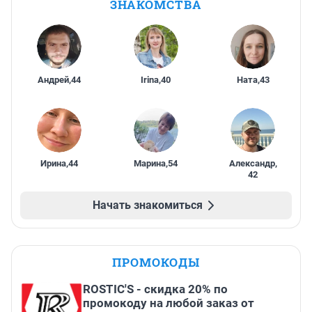
ЗНАКОМСТВА
Андрей
,
44
Irina
,
40
Ната
,
43
Ирина
,
44
Марина
,
54
Александр
,
42
Начать знакомиться
ПРОМОКОДЫ
ROSTIC'S - скидка 20% по
промокоду на любой заказ от