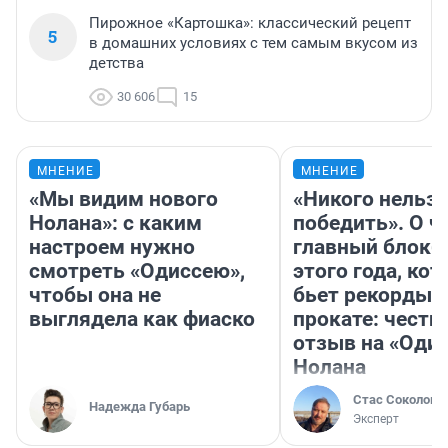
Пирожное «Картошка»: классический рецепт
5
в домашних условиях с тем самым вкусом из
детства
30 606
15
МНЕНИЕ
МНЕНИЕ
«Мы видим нового
«Никого нельз
Нолана»: с каким
победить». О ч
настроем нужно
главный блокб
смотреть «Одиссею»,
этого года, ко
чтобы она не
бьет рекорды 
выглядела как фиаско
прокате: честн
отзыв на «Оди
Нолана
Стас Соколов
Надежда Губарь
Эксперт