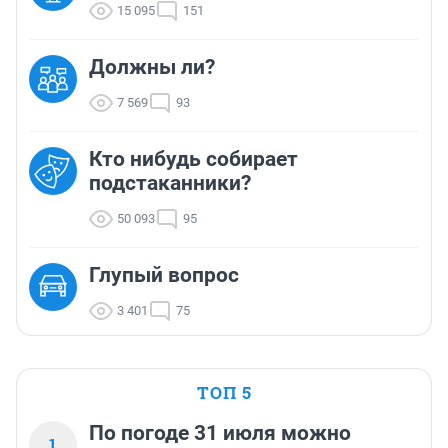
15 095
151
Должны ли?
7 569
93
Кто нибудь собирает
подстаканники?
50 093
95
Глупый вопрос
3 401
75
ТОП 5
По погоде 31 июля можно
1