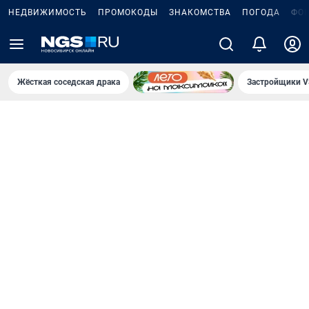
НЕДВИЖИМОСТЬ
ПРОМОКОДЫ
ЗНАКОМСТВА
ПОГОДА
ФО
Жёсткая соседская драка
Застройщики V