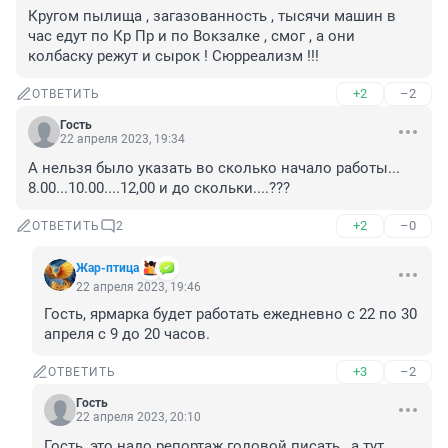
Кругом пылища , загазованность , тысячи машин в 
час едут по Кр Пр и по Вокзалке , смог , а они 
колбаску режут и сырок ! Сюрреализм !!!
+2
–2
ОТВЕТИТЬ
Гость
22 апреля 2023, 19:34
А нельзя было указать во сколько начало работы... 
8.00...10.00....12,00 и до скольки....???
+2
–0
ОТВЕТИТЬ
2
Жар-птица
22 апреля 2023, 19:46
Гость, ярмарка будет работать ежедневно с 22 по 30 
апреля с 9 до 20 часов.
+3
–2
ОТВЕТИТЬ
Гость
22 апреля 2023, 20:10
Гость, это надо репортаж головой писать , а тут …