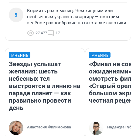
Кормить раз в месяц. Чем хищным или
5
необычным украсить квартиру — смотрим
зелёное разнообразие на выставке экзотики
27 477
17
МНЕНИЕ
МНЕНИЕ
Звезды услышат
«Финал не совп
желания: шесть
ожиданиями»: 
небесных тел
смотреть фил
выстроятся в линию на
«Старый орел» 
параде планет — как
большом экран
правильно провести
честная рецен
день
Анастасия Филимонова
Надежда Губар