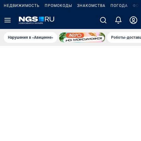
НЕДВИЖИМОСТЬ
ПРОМОКОДЫ
ЗНАКОМСТВА
ПОГОДА
ФО
Нарушения в «Авиценне»
Роботы-доставщ