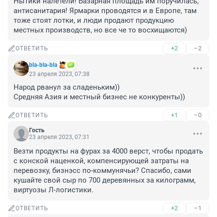
Нытики налетели! Базарная площадь им поручилась, 
антисанитария! Ярмарки проводятся и в Европе, там 
тоже стоят лотки, и люди продают продукцию 
местных производств, но все че то восхищаются)
+2
–2
ОТВЕТИТЬ
bla-bla-bla
23 апреля 2023, 07:38
Народ рванул за сладеньким))

Средняя Азия и местный бизнес не конкуренты))
+1
–0
ОТВЕТИТЬ
Гость
23 апреля 2023, 07:31
Везти продукты на фурах за 4000 верст, чтобы продать 
с конской наценкой, компенсирующей затраты на 
перевозку, бизнэсс по-коммунячьи? Спасибо, сами 
кушайте свой сыр по 700 деревянных за килограмм, 
виртуозы Л-логистики.
+2
–1
ОТВЕТИТЬ