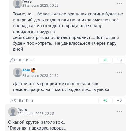
Гость
23 апреля 2023, 00:29
Точно,но.....более --менее реальная картина будет не 
в первый день,когда люди не вникая сметают всё 
подряд,как из голодного края,а через пару 
дней,когда придут в 
себя,осмотрятся,посчитают,прикинут....Вот тогда и 
будем посмотреть.. Не удивлюсь,если через пару 
дней
+0
–0
ОТВЕТИТЬ
Аааа
23 апреля 2023, 21:30
Да они это мероприятие воспрнеяли как 
демонстрацию на 1 мая. Людно, ярко, музыка
+0
–0
ОТВЕТИТЬ
Гость
22 апреля 2023, 22:25
О какой крутой заголовок..

"Главная" парковка города..
