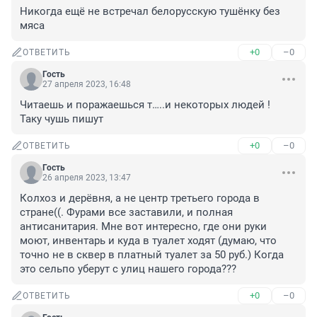
Никогда ещё не встречал белорусскую тушёнку без 
мяса
+0
–0
ОТВЕТИТЬ
Гость
27 апреля 2023, 16:48
Читаешь и поражаешься т…..и некоторых людей !

Таку чушь пишут
+0
–0
ОТВЕТИТЬ
Гость
26 апреля 2023, 13:47
Колхоз и дерёвня, а не центр третьего города в 
стране((. Фурами все заставили, и полная 
антисанитария. Мне вот интересно, где они руки 
моют, инвентарь и куда в туалет ходят (думаю, что 
точно не в сквер в платный туалет за 50 руб.) Когда 
это сельпо уберут с улиц нашего города???
+0
–0
ОТВЕТИТЬ