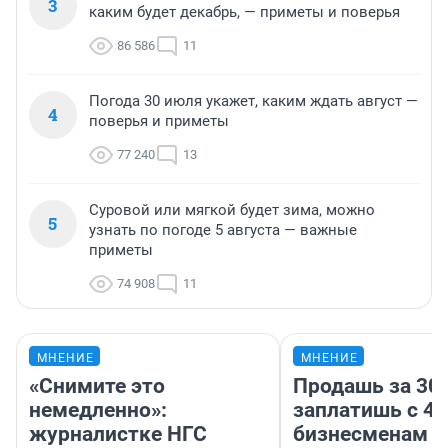
3
каким будет декабрь, — приметы и поверья
86 586
11
Погода 30 июля укажет, каким ждать август —
4
поверья и приметы
77 240
13
Суровой или мягкой будет зима, можно
5
узнать по погоде 5 августа — важные
приметы
74 908
11
МНЕНИЕ
МНЕНИЕ
«Снимите это
Продашь за 300
немедленно»:
заплатишь с 40
журналистке НГС
бизнесменам г