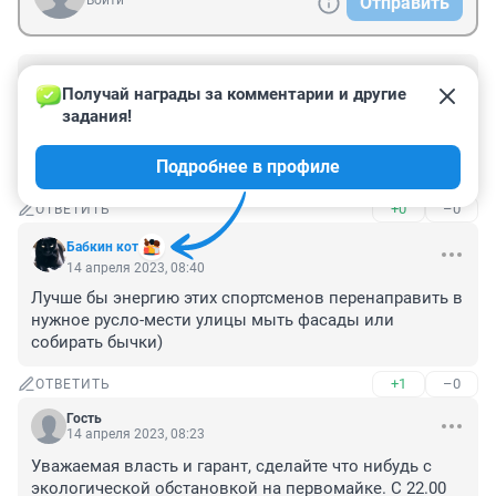
Войти
Отправить
Гость
14 апреля 2023, 09:53
Получай награды за комментарии и другие 
задания!
Ну да, эстафета по пыльной загазованной от авто 
дороге, самое то. Ещё лужи нужно обеспечить, будет 
Подробнее в профиле
полоса препятствий.
+0
–0
ОТВЕТИТЬ
Бабкин кот
14 апреля 2023, 08:40
Лучше бы энергию этих спортсменов перенаправить в 
нужное русло-мести улицы мыть фасады или 
собирать бычки)
+1
–0
ОТВЕТИТЬ
Гость
14 апреля 2023, 08:23
Уважаемая власть и гарант, сделайте что нибудь с 
экологической обстановкой на первомайке. С 22.00 