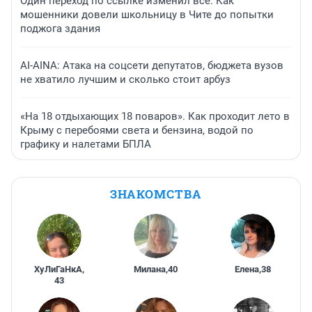
Один переход по ссылке изменил всё. Как
мошенники довели школьницу в Чите до попытки
поджога здания
AI-AINA: Атака на соцсети депутатов, бюджета вузов
не хватило лучшим и сколько стоит арбуз
«На 18 отдыхающих 18 поваров». Как проходит лето в
Крыму с перебоями света и бензина, водой по
графику и налетами БПЛА
ЗНАКОМСТВА
ХуЛиГаНкА
,
Милана
,
40
Елена
,
38
43