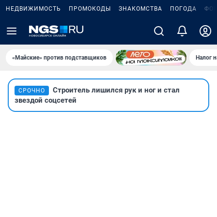
НЕДВИЖИМОСТЬ
ПРОМОКОДЫ
ЗНАКОМСТВА
ПОГОДА
ФО
«Майские» против подставщиков
Налог 
Строитель лишился рук и ног и стал
СРОЧНО
звездой соцсетей