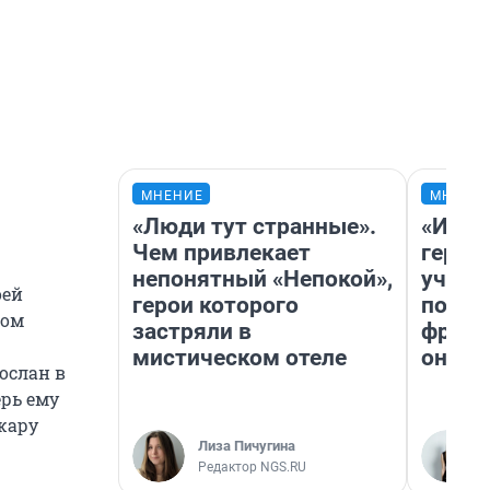
МНЕНИЕ
МНЕНИ
«Люди тут странные».
«Игру
Чем привлекает
герои
непонятный «Непокой»,
учит 
оей
герои которого
попул
вом
застряли в
франш
мистическом отеле
она п
ослан в
рь ему
жару
Лиза Пичугина
Редактор NGS.RU