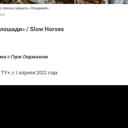
го сезона сериала «Эпидемия»
tion
лошади» / Slow Horses
ма с Гэри Олдманом
 TV+, с 1 апреля 2022 года