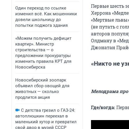
Первые шесть э
Один переход по ссылке
Херрона «Медле
изменил всё. Как мошенники
«Мертвые львы»
довели школьницу до
попытки поджога здания
(не путать с го
авторов популя
«Можем получить дефицит
Олдману в «Мед
квартир». Министр
Джонатан Прайс
строительства — о
предложении прокуратуры
изменить правила КРТ для
«Никто не уз
Новосибирска
Новосибирский зоопарк
объявил сбор овощей для
Мелодрама про
животных — сколько
продлится акция
Где/когда:
Первы
С детства грезил о ГАЗ-24:
автоплюшкин переехал в
маленький хутор и превратил
свой двор в музей СССР