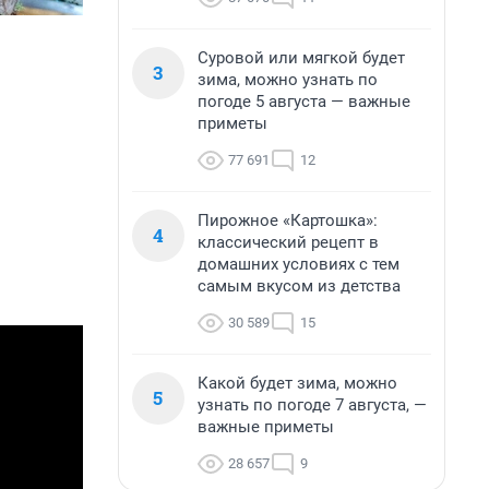
Суровой или мягкой будет
3
зима, можно узнать по
погоде 5 августа — важные
приметы
77 691
12
Пирожное «Картошка»:
4
классический рецепт в
домашних условиях с тем
самым вкусом из детства
30 589
15
Какой будет зима, можно
5
узнать по погоде 7 августа, —
важные приметы
28 657
9