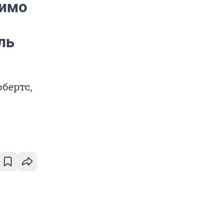
димо
ль
бертс,