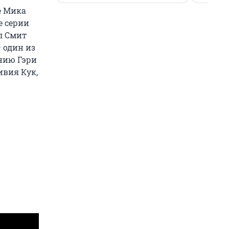
е Мика
е серии
л Смит
 один из
нию Гэри
ивия Кук,