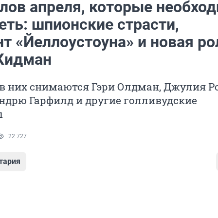
алов апреля, которые необхо
еть: шпионские страсти,
т «Йеллоустоуна» и новая ро
Кидман
 в них снимаются Гэри Олдман, Джулия Ро
ндрю Гарфилд и другие голливудские
ы
22 727
тария