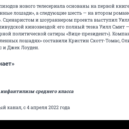
пизодов нового телесериала основаны на первой книг
нные лошади», а следующие шесть — на втором роман
. Сценаристом и шоураннером проекта выступил Уил
лливудской кинозвездой: его полный тезка Уилл Смит —
рной политической сатиры «Вице-президент»). Компа
ленных лошадях» составили Кристин Скотт-Томас, Ол
 и Джек Лоуден.
нает»
 инфантилизм среднего класса
й канал, с 4 апреля 2022 года