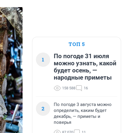
ТОП 5
По погоде 31 июля
1
можно узнать, какой
будет осень, —
народные приметы
158 588
16
По погоде 3 августа можно
2
определить, каким будет
декабрь, — приметы и
поверья
87 070
11