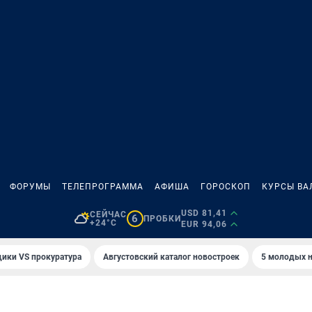
ФОРУМЫ
ТЕЛЕПРОГРАММА
АФИША
ГОРОСКОП
КУРСЫ ВА
USD 81,41
СЕЙЧАС
6
ПРОБКИ
+24°C
EUR 94,06
ики VS прокуратура
Августовский каталог новостроек
5 молодых н