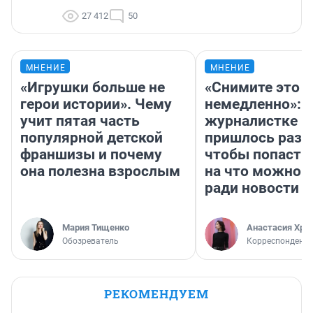
27 412
50
МНЕНИЕ
МНЕНИЕ
«Игрушки больше не
«Снимите это
герои истории». Чему
немедленно»:
учит пятая часть
журналистке Н
популярной детской
пришлось разд
франшизы и почему
чтобы попасть 
она полезна взрослым
на что можно 
ради новости
Мария Тищенко
Анастасия Хри
Обозреватель
Корреспондент
РЕКОМЕНДУЕМ