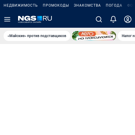
НЕДВИЖИМОСТЬ
ПРОМОКОДЫ
ЗНАКОМСТВА
ПОГОДА
ФО
«Майские» против подставщиков
Налог 