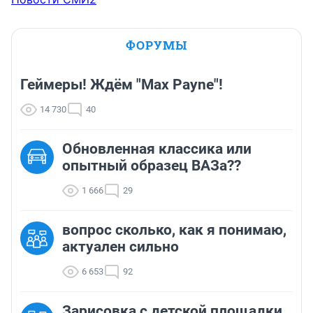
ФОРУМЫ
Геймеры! Ждём "Max Payne"!
14 730
40
Обновленная классика или
опытный образец ВАЗа??
1 666
29
вопрос сколько, как я понимаю,
актуален сильно
6 653
92
Зарисовка с детской площадки