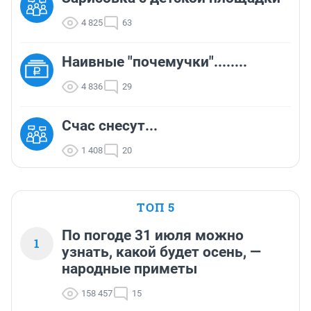
4 825
63
Наивные "почемучки"........
4 836
29
Счас снесут...
1 408
20
ТОП 5
По погоде 31 июля можно
1
узнать, какой будет осень, —
народные приметы
158 457
15