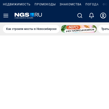
НЕДВИЖИМОСТЬ
ПРОМОКОДЫ
ЗНАКОМСТВА
ПОГОДА
ФО
Как строили мосты в Новосибирске
Траты