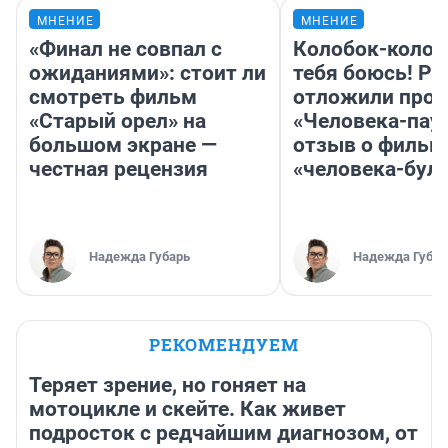
МНЕНИЕ
МНЕНИЕ
«Финал не совпал с
Колобок-колобо
ожиданиями»: стоит ли
тебя боюсь! Ра
смотреть фильм
отложили прок
«Старый орел» на
«Человека-пау
большом экране —
отзыв о фильм
честная рецензия
«человека-бул
Надежда Губарь
Надежда Губар
РЕКОМЕНДУЕМ
Теряет зрение, но гоняет на
мотоцикле и скейте. Как живет
подросток с редчайшим диагнозом, от