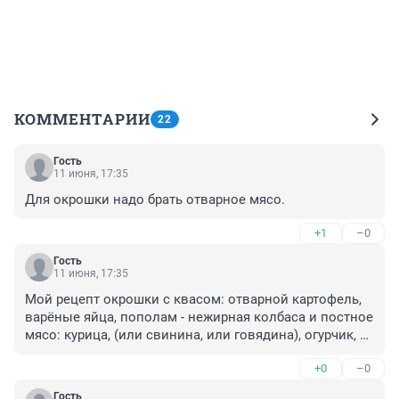
КОММЕНТАРИИ
22
Гость
11 июня, 17:35
Для окрошки надо брать отварное мясо.
+1
–0
Гость
11 июня, 17:35
Мой рецепт окрошки с квасом: отварной картофель, 
варёные яйца, пополам - нежирная колбаса и постное 
мясо: курица, (или свинина, или говядина), огурчик, 
редиска, зелёный лук, три зубчика измельчённого 
+0
–0
чеснока. Соль, смесь перцев. Заправка: 
сметана+майонез+горчица, добавлять в тарелку, 
Гость