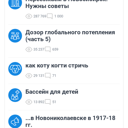
Нужны советы
287 769
1 000
Дозор глобального потепления
(часть 5)
35 237
659
как коту когти стричь
29 131
71
Бассейн для детей
13 892
51
...в Новониколаевске в 1917-18
гг.