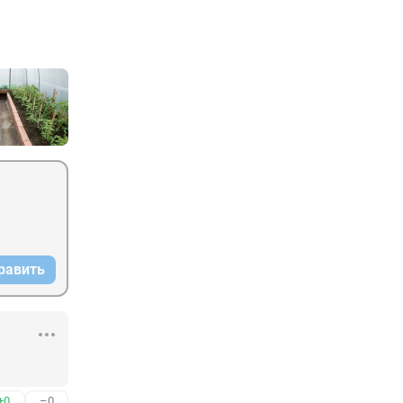
равить
+0
–0