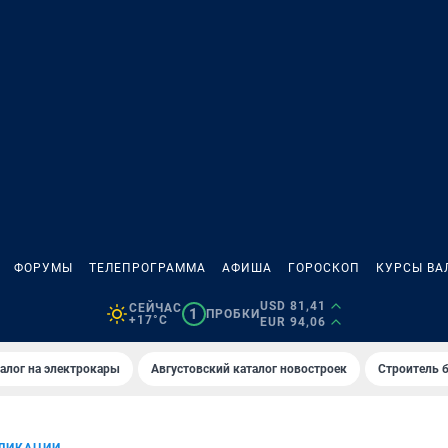
ФОРУМЫ
ТЕЛЕПРОГРАММА
АФИША
ГОРОСКОП
КУРСЫ ВА
USD 81,41
СЕЙЧАС
1
ПРОБКИ
+17°C
EUR 94,06
алог на электрокары
Августовский каталог новостроек
Строитель б