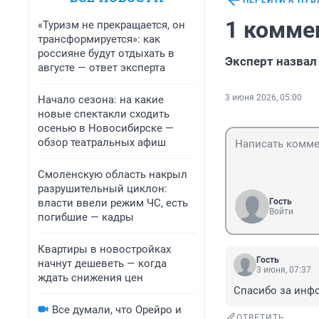
ПЕРЕЙТИ К ПУ
1 комме
«Туризм не прекращается, он
трансформируется»: как
россияне будут отдыхать в
Эксперт назвал
августе — ответ эксперта
3 июня 2026, 05:00
Начало сезона: на какие
новые спектакли сходить
осенью в Новосибирске —
обзор театральных афиш
Смоленскую область накрыл
разрушительный циклон:
власти ввели режим ЧС, есть
Гость
Войти
погибшие — кадры
Квартиры в новостройках
Гость
начнут дешеветь — когда
3 июня, 07:37
ждать снижения цен
Спасибо за инф
Все думали, что Орейро и
ОТВЕТИТЬ