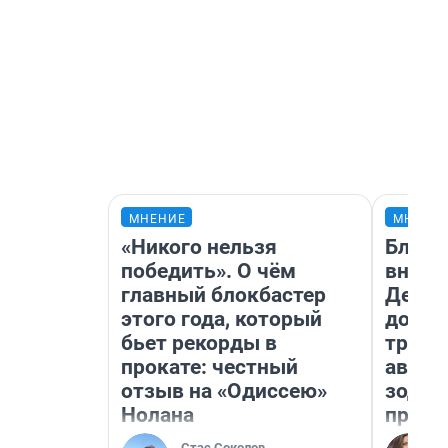
МНЕНИЕ
МНЕНИ
«Никого нельзя
Близн
победить». О чём
внеза
главный блокбастер
Девам
этого года, который
допол
бьет рекорды в
траты
прокате: честный
август
отзыв на «Одиссею»
зодиа
Нолана
прогн
Стас Соколов