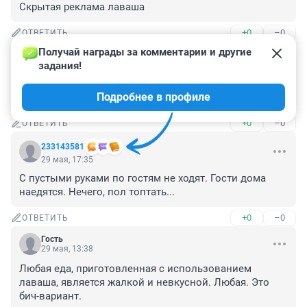
Скрытая реклама лаваша
+0
–0
ОТВЕТИТЬ
Получай награды за комментарии и другие 
Гость
29 мая, 18:39
задания!
Хоть раз бы сфоткала, что реально получилось по 
Подробнее в профиле
этим рецептам, а не фантазии ИИ
+0
–0
ОТВЕТИТЬ
233143581
29 мая, 17:35
С пустыми руками по гостям не ходят. Гости дома 
наедятся. Нечего, пол топтать...
+0
–0
ОТВЕТИТЬ
Гость
29 мая, 13:38
Любая еда, приготовленная с использованием 
лаваша, является жалкой и невкусной. Любая. Это 
бич-вариант.