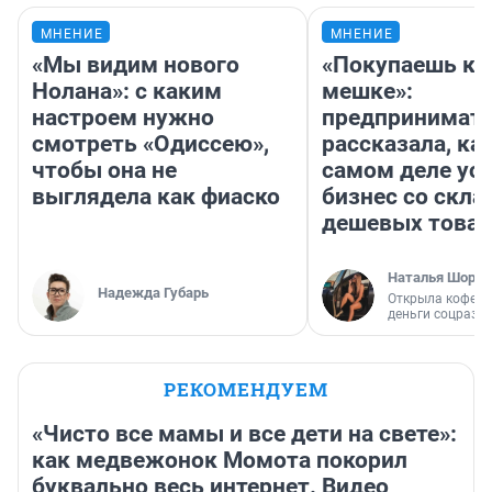
МНЕНИЕ
МНЕНИЕ
«Мы видим нового
«Покупаешь ко
Нолана»: с каким
мешке»:
настроем нужно
предпринимат
смотреть «Одиссею»,
рассказала, как
чтобы она не
самом деле ус
выглядела как фиаско
бизнес со скл
дешевых това
Наталья Шорох
Надежда Губарь
Открыла кофейн
деньги соцразв
РЕКОМЕНДУЕМ
«Чисто все мамы и все дети на свете»:
как медвежонок Момота покорил
буквально весь интернет. Видео