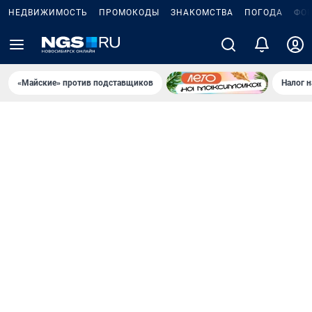
НЕДВИЖИМОСТЬ
ПРОМОКОДЫ
ЗНАКОМСТВА
ПОГОДА
ФО
«Майские» против подставщиков
Налог 